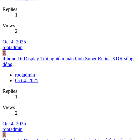
Replies
1
Views
2
Oct 4, 2025
rootadmin
R
iPhone 16 Display Trải nghiệm màn hình Super Retina XDR sống
động
rootadmin
Oct 4, 2025
Replies
1
Views
2
Oct 4, 2025
rootadmin
R