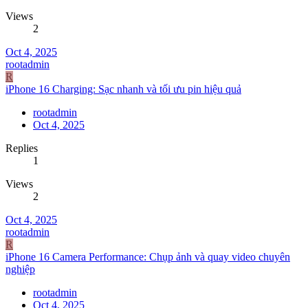
Views
2
Oct 4, 2025
rootadmin
R
iPhone 16 Charging: Sạc nhanh và tối ưu pin hiệu quả
rootadmin
Oct 4, 2025
Replies
1
Views
2
Oct 4, 2025
rootadmin
R
iPhone 16 Camera Performance: Chụp ảnh và quay video chuyên
nghiệp
rootadmin
Oct 4, 2025