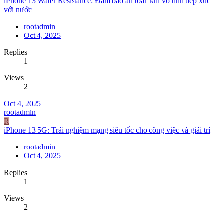
iPhone 13 Water Resistance: Đảm bảo an toàn khi vô tình tiếp xúc
với nước
rootadmin
Oct 4, 2025
Replies
1
Views
2
Oct 4, 2025
rootadmin
R
iPhone 13 5G: Trải nghiệm mạng siêu tốc cho công việc và giải trí
rootadmin
Oct 4, 2025
Replies
1
Views
2