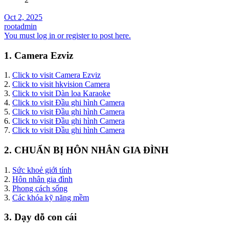
Oct 2, 2025
rootadmin
You must log in or register to post here.
1. Camera Ezviz
1.
Click to visit Camera Ezviz
2.
Click to visit hkvision Camera
3.
Click to visit Dàn loa Karaoke
4.
Click to visit Đầu ghi hình Camera
5.
Click to visit Đầu ghi hình Camera
6.
Click to visit Đầu ghi hình Camera
7.
Click to visit Đầu ghi hình Camera
2. CHUẨN BỊ HÔN NHÂN GIA ĐÌNH
1.
Sức khoẻ giới tính
2.
Hôn nhân gia đình
3.
Phong cách sống
3.
Các khóa kỹ năng mềm
3. Dạy dỗ con cái