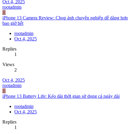
Oct 4, 2025
rootadmin
R
iPhone 13 Camera Review: Chụp ảnh chuyên nghiệp dễ dàng hơn
bao giờ hết
rootadmin
Oct 4, 2025
Replies
1
Views
2
Oct 4, 2025
rootadmin
R
iPhone 13 Battery Life: Kéo dài thời gian sử dụng cả ngày dài
rootadmin
Oct 4, 2025
Replies
1