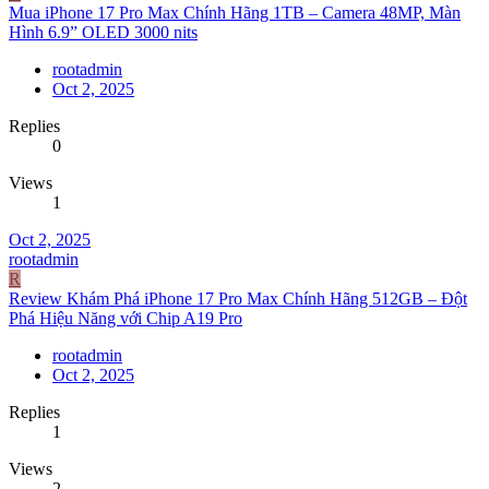
Mua iPhone 17 Pro Max Chính Hãng 1TB – Camera 48MP, Màn
Hình 6.9” OLED 3000 nits
rootadmin
Oct 2, 2025
Replies
0
Views
1
Oct 2, 2025
rootadmin
R
Review Khám Phá iPhone 17 Pro Max Chính Hãng 512GB – Đột
Phá Hiệu Năng với Chip A19 Pro
rootadmin
Oct 2, 2025
Replies
1
Views
2