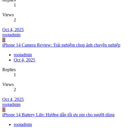
1
Views
2
Oct 4, 2025
rootadmin
R
iPhone 14 Camera Review: Trải nghiệm chụp ảnh chuyên nghiệp
rootadmin
Oct 4, 2025
Replies
1
Views
2
Oct 4, 2025
rootadmin
R
iPhone 14 Battery Life: Hướng dẫn tối ưu pin cho người dùng
rootadmin