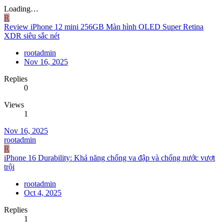
Loading…
R
Review iPhone 12 mini 256GB Màn hình OLED Super Retina
XDR siêu sắc nét
rootadmin
Nov 16, 2025
Replies
0
Views
1
Nov 16, 2025
rootadmin
R
iPhone 16 Durability: Khả năng chống va đập và chống nước vượt
trội
rootadmin
Oct 4, 2025
Replies
1