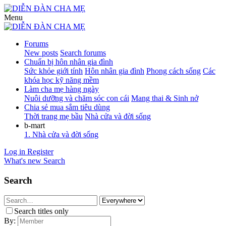
Menu
Forums
New posts
Search forums
Chuẩn bị hôn nhân gia đình
Sức khỏe giới tính
Hôn nhân gia đình
Phong cách sống
Các
khóa học kỹ năng mềm
Làm cha mẹ hàng ngày
Nuôi dưỡng và chăm sóc con cái
Mang thai & Sinh nở
Chia sẻ mua sắm tiêu dùng
Thời trang mẹ bầu
Nhà cửa và đời sống
b-mart
1. Nhà cửa và đời sống
Log in
Register
What's new
Search
Search
Search titles only
By: