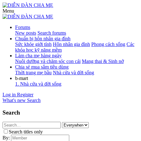
Menu
Forums
New posts
Search forums
Chuẩn bị hôn nhân gia đình
Sức khỏe giới tính
Hôn nhân gia đình
Phong cách sống
Các
khóa học kỹ năng mềm
Làm cha mẹ hàng ngày
Nuôi dưỡng và chăm sóc con cái
Mang thai & Sinh nở
Chia sẻ mua sắm tiêu dùng
Thời trang mẹ bầu
Nhà cửa và đời sống
b-mart
1. Nhà cửa và đời sống
Log in
Register
What's new
Search
Search
Search titles only
By: