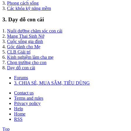
3.
Phong cách sống
3.
Các khóa kỹ năng mềm
3. Dạy dỗ con cái
1.
Nuôi dưỡng chăm sóc con cái
2.
Mang Thai Sinh Nở
3.
Cuộc sống gia đình
4.
Góc dành cho Mẹ
5.
CLB Giải trí
6.
Kinh nghiệm làm cha mẹ
7.
Chọn trường cho con
8.
Dạy dỗ con cái
Forums
3. CHIA SẺ, MUA SẮM, TIÊU DÙNG
Contact us
Terms and rules
Privacy policy
Help
Home
RSS
Top