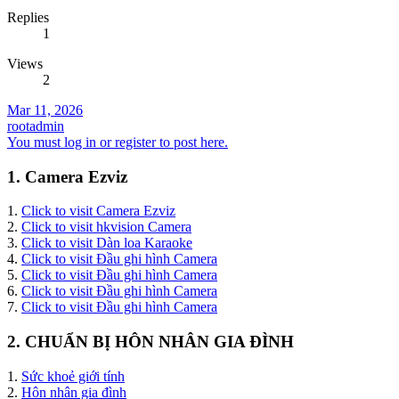
Replies
1
Views
2
Mar 11, 2026
rootadmin
You must log in or register to post here.
1. Camera Ezviz
1.
Click to visit Camera Ezviz
2.
Click to visit hkvision Camera
3.
Click to visit Dàn loa Karaoke
4.
Click to visit Đầu ghi hình Camera
5.
Click to visit Đầu ghi hình Camera
6.
Click to visit Đầu ghi hình Camera
7.
Click to visit Đầu ghi hình Camera
2. CHUẨN BỊ HÔN NHÂN GIA ĐÌNH
1.
Sức khoẻ giới tính
2.
Hôn nhân gia đình