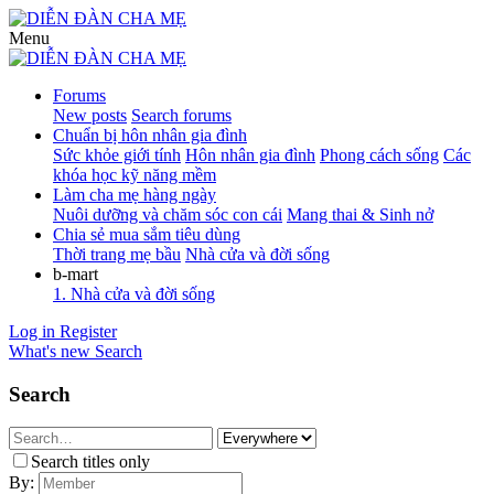
Menu
Forums
New posts
Search forums
Chuẩn bị hôn nhân gia đình
Sức khỏe giới tính
Hôn nhân gia đình
Phong cách sống
Các
khóa học kỹ năng mềm
Làm cha mẹ hàng ngày
Nuôi dưỡng và chăm sóc con cái
Mang thai & Sinh nở
Chia sẻ mua sắm tiêu dùng
Thời trang mẹ bầu
Nhà cửa và đời sống
b-mart
1. Nhà cửa và đời sống
Log in
Register
What's new
Search
Search
Search titles only
By: