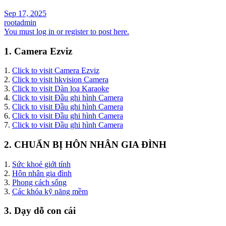
Sep 17, 2025
rootadmin
You must log in or register to post here.
1. Camera Ezviz
1.
Click to visit Camera Ezviz
2.
Click to visit hkvision Camera
3.
Click to visit Dàn loa Karaoke
4.
Click to visit Đầu ghi hình Camera
5.
Click to visit Đầu ghi hình Camera
6.
Click to visit Đầu ghi hình Camera
7.
Click to visit Đầu ghi hình Camera
2. CHUẨN BỊ HÔN NHÂN GIA ĐÌNH
1.
Sức khoẻ giới tính
2.
Hôn nhân gia đình
3.
Phong cách sống
3.
Các khóa kỹ năng mềm
3. Dạy dỗ con cái