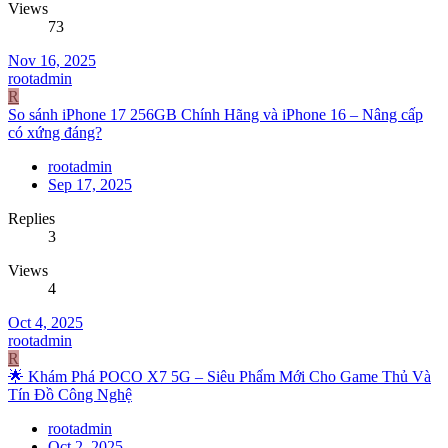
Views
73
Nov 16, 2025
rootadmin
R
So sánh iPhone 17 256GB Chính Hãng và iPhone 16 – Nâng cấp
có xứng đáng?
rootadmin
Sep 17, 2025
Replies
3
Views
4
Oct 4, 2025
rootadmin
R
🌟 Khám Phá POCO X7 5G – Siêu Phẩm Mới Cho Game Thủ Và
Tín Đồ Công Nghệ
rootadmin
Oct 2, 2025