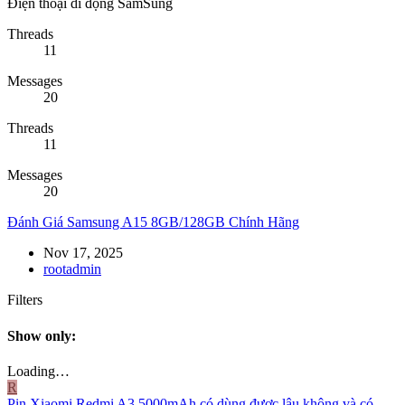
Điện thoại di động SamSung
Threads
11
Messages
20
Threads
11
Messages
20
Đánh Giá Samsung A15 8GB/128GB Chính Hãng
Nov 17, 2025
rootadmin
Filters
Show only:
Loading…
R
Pin Xiaomi Redmi A3 5000mAh có dùng được lâu không và có