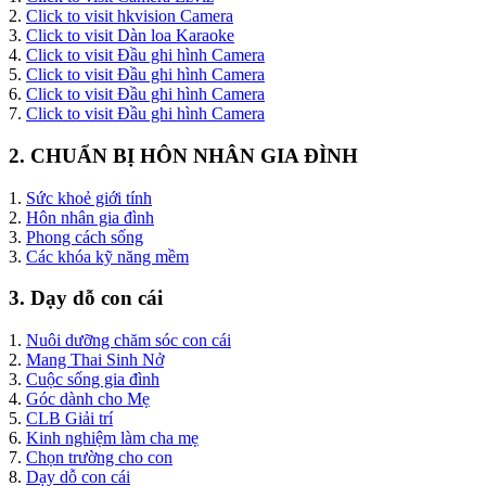
2.
Click to visit hkvision Camera
3.
Click to visit Dàn loa Karaoke
4.
Click to visit Đầu ghi hình Camera
5.
Click to visit Đầu ghi hình Camera
6.
Click to visit Đầu ghi hình Camera
7.
Click to visit Đầu ghi hình Camera
2. CHUẨN BỊ HÔN NHÂN GIA ĐÌNH
1.
Sức khoẻ giới tính
2.
Hôn nhân gia đình
3.
Phong cách sống
3.
Các khóa kỹ năng mềm
3. Dạy dỗ con cái
1.
Nuôi dưỡng chăm sóc con cái
2.
Mang Thai Sinh Nở
3.
Cuộc sống gia đình
4.
Góc dành cho Mẹ
5.
CLB Giải trí
6.
Kinh nghiệm làm cha mẹ
7.
Chọn trường cho con
8.
Dạy dỗ con cái