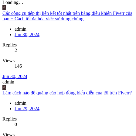
Loading…
A
Các công cụ tiếp thị liên kết tốt nhất trên bảng điều khiển Fiverr của
bạn + Cách tối đa hóa việc sử dụng chúng
admin
Jun 30, 2024
Replies
2
Views
146
Jun 30, 2024
admin
A
Làm cách nào để quảng cáo hợp đồng biểu diễn của tôi trên Fiverr?
admin
Jun 29, 2024
Replies
0
Views