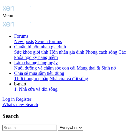
Menu
Forums
New posts
Search forums
Chuẩn bị hôn nhân gia đình
Sức khỏe giới tính
Hôn nhân gia đình
Phong cách sống
Các
khóa học kỹ năng mềm
Làm cha mẹ hàng ngày
Nuôi dưỡng và chăm sóc con cái
Mang thai & Sinh nở
Chia sẻ mua sắm tiêu dùng
Thời trang mẹ bầu
Nhà cửa và đời sống
b-mart
1. Nhà cửa và đời sống
Log in
Register
What's new
Search
Search