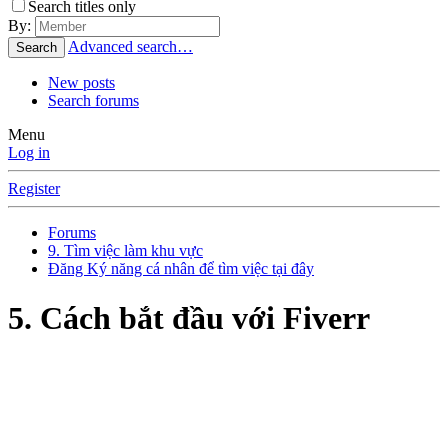
Search titles only
By:
Advanced search…
Search
New posts
Search forums
Menu
Log in
Register
Forums
9. Tìm việc làm khu vực
Đăng Ký năng cá nhân để tìm việc tại đây
5. Cách bắt đầu với Fiverr