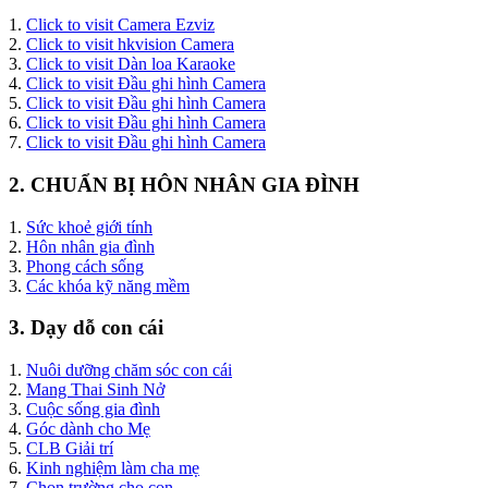
1.
Click to visit Camera Ezviz
2.
Click to visit hkvision Camera
3.
Click to visit Dàn loa Karaoke
4.
Click to visit Đầu ghi hình Camera
5.
Click to visit Đầu ghi hình Camera
6.
Click to visit Đầu ghi hình Camera
7.
Click to visit Đầu ghi hình Camera
2. CHUẨN BỊ HÔN NHÂN GIA ĐÌNH
1.
Sức khoẻ giới tính
2.
Hôn nhân gia đình
3.
Phong cách sống
3.
Các khóa kỹ năng mềm
3. Dạy dỗ con cái
1.
Nuôi dưỡng chăm sóc con cái
2.
Mang Thai Sinh Nở
3.
Cuộc sống gia đình
4.
Góc dành cho Mẹ
5.
CLB Giải trí
6.
Kinh nghiệm làm cha mẹ
7.
Chọn trường cho con