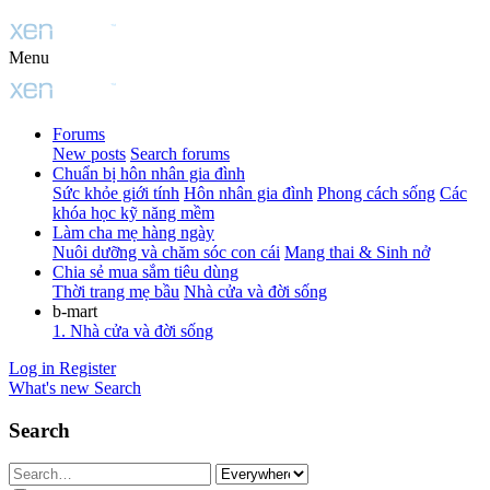
Menu
Forums
New posts
Search forums
Chuẩn bị hôn nhân gia đình
Sức khỏe giới tính
Hôn nhân gia đình
Phong cách sống
Các
khóa học kỹ năng mềm
Làm cha mẹ hàng ngày
Nuôi dưỡng và chăm sóc con cái
Mang thai & Sinh nở
Chia sẻ mua sắm tiêu dùng
Thời trang mẹ bầu
Nhà cửa và đời sống
b-mart
1. Nhà cửa và đời sống
Log in
Register
What's new
Search
Search