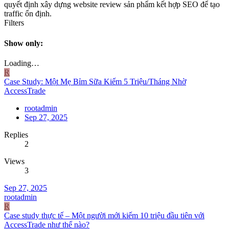
quyết định xây dựng website review sản phẩm kết hợp SEO để tạo
traffic ổn định.
Filters
Show only:
Loading…
R
Case Study: Một Mẹ Bỉm Sữa Kiếm 5 Triệu/Tháng Nhờ
AccessTrade
rootadmin
Sep 27, 2025
Replies
2
Views
3
Sep 27, 2025
rootadmin
R
Case study thực tế – Một người mới kiếm 10 triệu đầu tiên với
AccessTrade như thế nào?