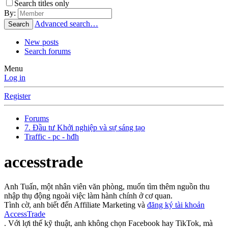
Search titles only
By:
Advanced search…
Search
New posts
Search forums
Menu
Log in
Register
Forums
7. Đầu tư Khởi nghiệp và sự sáng tạo
Traffic - pc - hđh
accesstrade
Anh Tuấn, một nhân viên văn phòng, muốn tìm thêm nguồn thu
nhập thụ động ngoài việc làm hành chính ở cơ quan.
Tình cờ, anh biết đến Affiliate Marketing và
đăng ký tài khoản
AccessTrade
. Với lợi thế kỹ thuật, anh không chọn Facebook hay TikTok, mà