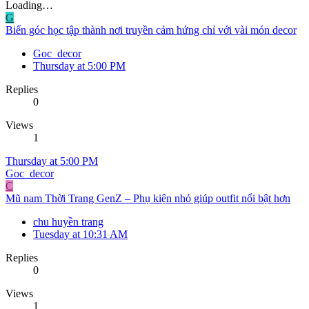
Loading…
G
Biến góc học tập thành nơi truyền cảm hứng chỉ với vài món decor
Goc_decor
Thursday at 5:00 PM
Replies
0
Views
1
Thursday at 5:00 PM
Goc_decor
C
Mũ nam Thời Trang GenZ – Phụ kiện nhỏ giúp outfit nổi bật hơn
chu huyền trang
Tuesday at 10:31 AM
Replies
0
Views
1