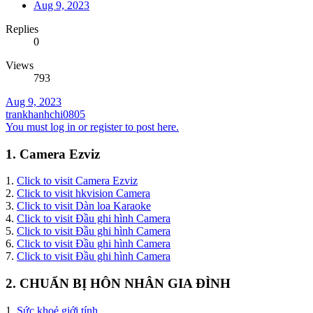
Aug 9, 2023
Replies
0
Views
793
Aug 9, 2023
trankhanhchi0805
You must log in or register to post here.
1. Camera Ezviz
1.
Click to visit Camera Ezviz
2.
Click to visit hkvision Camera
3.
Click to visit Dàn loa Karaoke
4.
Click to visit Đầu ghi hình Camera
5.
Click to visit Đầu ghi hình Camera
6.
Click to visit Đầu ghi hình Camera
7.
Click to visit Đầu ghi hình Camera
2. CHUẨN BỊ HÔN NHÂN GIA ĐÌNH
1.
Sức khoẻ giới tính