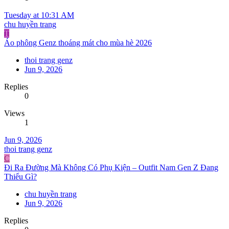
Tuesday at 10:31 AM
chu huyền trang
T
Áo phông Genz thoáng mát cho mùa hè 2026
thoi trang genz
Jun 9, 2026
Replies
0
Views
1
Jun 9, 2026
thoi trang genz
C
Đi Ra Đường Mà Không Có Phụ Kiện – Outfit Nam Gen Z Đang
Thiếu Gì?
chu huyền trang
Jun 9, 2026
Replies