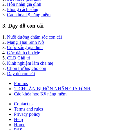
2.
Hôn nhân gia đình
3.
Phong cách sống
3.
Các khóa kỹ năng mềm
3. Dạy dỗ con cái
1.
Nuôi dưỡng chăm sóc con cái
2.
Mang Thai Sinh Nở
3.
Cuộc sống gia đình
4.
Góc dành cho Mẹ
5.
CLB Giải trí
6.
Kinh nghiệm làm cha mẹ
7.
Chọn trường cho con
8.
Dạy dỗ con cái
Forums
1. CHUẨN BỊ HÔN NHÂN GIA ĐÌNH
Các khóa học Kỹ năng mềm
Contact us
Terms and rules
Privacy policy
Help
Home
RSS