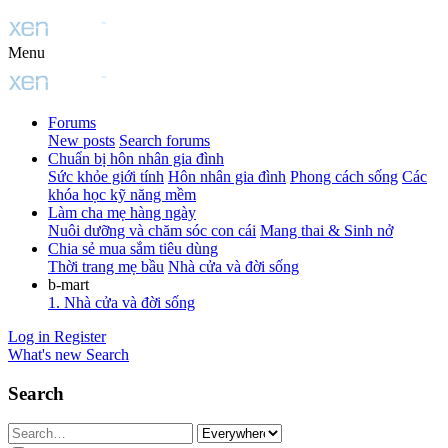
Menu
Forums
New posts
Search forums
Chuẩn bị hôn nhân gia đình
Sức khỏe giới tính
Hôn nhân gia đình
Phong cách sống
Các
khóa học kỹ năng mềm
Làm cha mẹ hàng ngày
Nuôi dưỡng và chăm sóc con cái
Mang thai & Sinh nở
Chia sẻ mua sắm tiêu dùng
Thời trang mẹ bầu
Nhà cửa và đời sống
b-mart
1. Nhà cửa và đời sống
Log in
Register
What's new
Search
Search