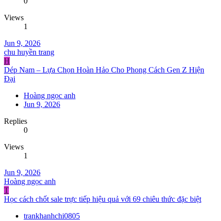
0
Views
1
Jun 9, 2026
chu huyền trang
H
Dép Nam – Lựa Chọn Hoàn Hảo Cho Phong Cách Gen Z Hiện
Đại
Hoàng ngọc anh
Jun 9, 2026
Replies
0
Views
1
Jun 9, 2026
Hoàng ngọc anh
T
Học cách chốt sale trực tiếp hiệu quả với 69 chiêu thức đặc biệt
trankhanhchi0805