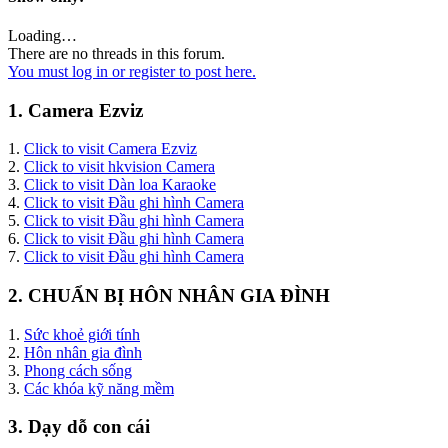
Loading…
There are no threads in this forum.
You must log in or register to post here.
1. Camera Ezviz
1.
Click to visit Camera Ezviz
2.
Click to visit hkvision Camera
3.
Click to visit Dàn loa Karaoke
4.
Click to visit Đầu ghi hình Camera
5.
Click to visit Đầu ghi hình Camera
6.
Click to visit Đầu ghi hình Camera
7.
Click to visit Đầu ghi hình Camera
2. CHUẨN BỊ HÔN NHÂN GIA ĐÌNH
1.
Sức khoẻ giới tính
2.
Hôn nhân gia đình
3.
Phong cách sống
3.
Các khóa kỹ năng mềm
3. Dạy dỗ con cái