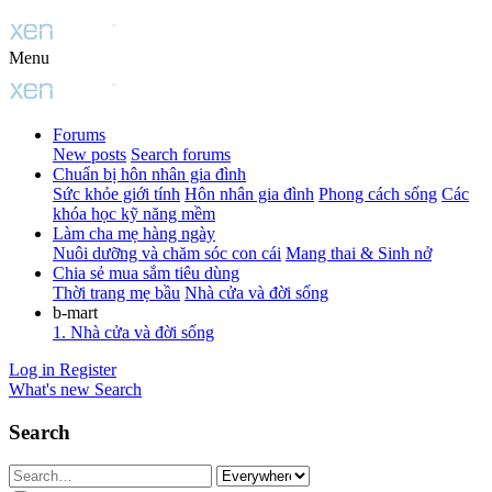
Menu
Forums
New posts
Search forums
Chuẩn bị hôn nhân gia đình
Sức khỏe giới tính
Hôn nhân gia đình
Phong cách sống
Các
khóa học kỹ năng mềm
Làm cha mẹ hàng ngày
Nuôi dưỡng và chăm sóc con cái
Mang thai & Sinh nở
Chia sẻ mua sắm tiêu dùng
Thời trang mẹ bầu
Nhà cửa và đời sống
b-mart
1. Nhà cửa và đời sống
Log in
Register
What's new
Search
Search