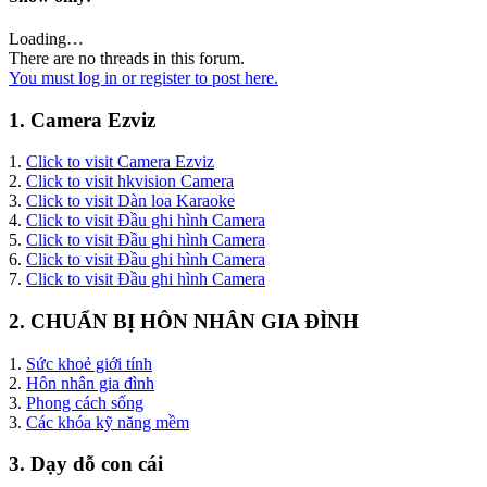
Loading…
There are no threads in this forum.
You must log in or register to post here.
1. Camera Ezviz
1.
Click to visit Camera Ezviz
2.
Click to visit hkvision Camera
3.
Click to visit Dàn loa Karaoke
4.
Click to visit Đầu ghi hình Camera
5.
Click to visit Đầu ghi hình Camera
6.
Click to visit Đầu ghi hình Camera
7.
Click to visit Đầu ghi hình Camera
2. CHUẨN BỊ HÔN NHÂN GIA ĐÌNH
1.
Sức khoẻ giới tính
2.
Hôn nhân gia đình
3.
Phong cách sống
3.
Các khóa kỹ năng mềm
3. Dạy dỗ con cái