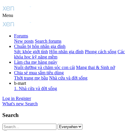
Menu
Forums
New posts
Search forums
Chuẩn bị hôn nhân gia đình
Sức khỏe giới tính
Hôn nhân gia đình
Phong cách sống
Các
khóa học kỹ năng mềm
Làm cha mẹ hàng ngày
Nuôi dưỡng và chăm sóc con cái
Mang thai & Sinh nở
Chia sẻ mua sắm tiêu dùng
Thời trang mẹ bầu
Nhà cửa và đời sống
b-mart
1. Nhà cửa và đời sống
Log in
Register
What's new
Search
Search