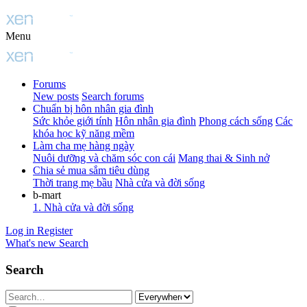
Menu
Forums
New posts
Search forums
Chuẩn bị hôn nhân gia đình
Sức khỏe giới tính
Hôn nhân gia đình
Phong cách sống
Các
khóa học kỹ năng mềm
Làm cha mẹ hàng ngày
Nuôi dưỡng và chăm sóc con cái
Mang thai & Sinh nở
Chia sẻ mua sắm tiêu dùng
Thời trang mẹ bầu
Nhà cửa và đời sống
b-mart
1. Nhà cửa và đời sống
Log in
Register
What's new
Search
Search