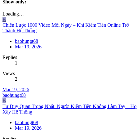
Show only:
Loading…
B
Chiến Lược 1000 Video Mỗi Ngày – Khi Kiếm Tiền Online Trở
Thành Hệ Thống
baohungt68
Mar 19, 2026
Replies
1
Views
2
Mar 19, 2026
baohungt68
B
Tư Duy Quan Trọng Nhất: Người Kiếm Tiền Không Làm Tay – Họ
Xây Hệ Thống
baohungt68
Mar 19, 2026
Replies