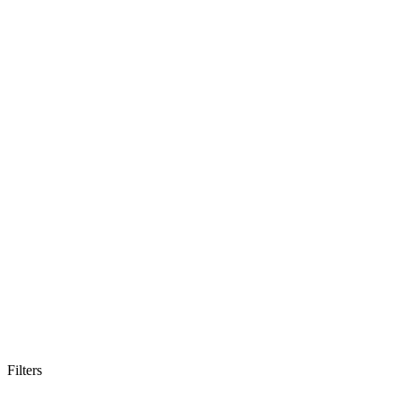
Filters