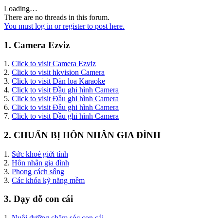
Loading…
There are no threads in this forum.
You must log in or register to post here.
1. Camera Ezviz
1.
Click to visit Camera Ezviz
2.
Click to visit hkvision Camera
3.
Click to visit Dàn loa Karaoke
4.
Click to visit Đầu ghi hình Camera
5.
Click to visit Đầu ghi hình Camera
6.
Click to visit Đầu ghi hình Camera
7.
Click to visit Đầu ghi hình Camera
2. CHUẨN BỊ HÔN NHÂN GIA ĐÌNH
1.
Sức khoẻ giới tính
2.
Hôn nhân gia đình
3.
Phong cách sống
3.
Các khóa kỹ năng mềm
3. Dạy dỗ con cái
1.
Nuôi dưỡng chăm sóc con cái