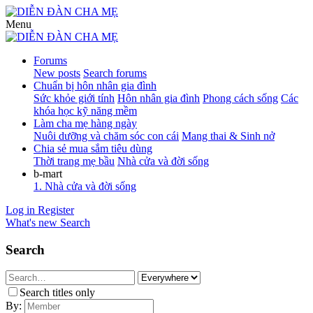
Menu
Forums
New posts
Search forums
Chuẩn bị hôn nhân gia đình
Sức khỏe giới tính
Hôn nhân gia đình
Phong cách sống
Các
khóa học kỹ năng mềm
Làm cha mẹ hàng ngày
Nuôi dưỡng và chăm sóc con cái
Mang thai & Sinh nở
Chia sẻ mua sắm tiêu dùng
Thời trang mẹ bầu
Nhà cửa và đời sống
b-mart
1. Nhà cửa và đời sống
Log in
Register
What's new
Search
Search
Search titles only
By: