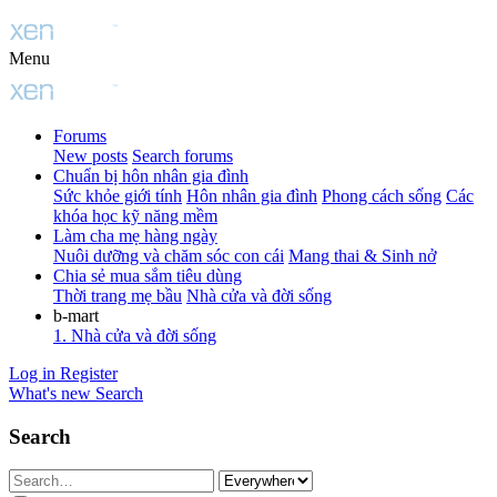
Menu
Forums
New posts
Search forums
Chuẩn bị hôn nhân gia đình
Sức khỏe giới tính
Hôn nhân gia đình
Phong cách sống
Các
khóa học kỹ năng mềm
Làm cha mẹ hàng ngày
Nuôi dưỡng và chăm sóc con cái
Mang thai & Sinh nở
Chia sẻ mua sắm tiêu dùng
Thời trang mẹ bầu
Nhà cửa và đời sống
b-mart
1. Nhà cửa và đời sống
Log in
Register
What's new
Search
Search