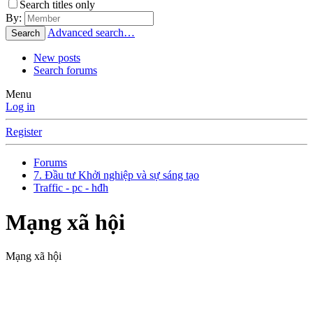
Search titles only
By:
Advanced search…
Search
New posts
Search forums
Menu
Log in
Register
Forums
7. Đầu tư Khởi nghiệp và sự sáng tạo
Traffic - pc - hđh
Mạng xã hội
Mạng xã hội