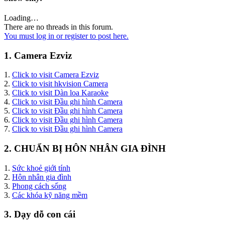
Loading…
There are no threads in this forum.
You must log in or register to post here.
1. Camera Ezviz
1.
Click to visit Camera Ezviz
2.
Click to visit hkvision Camera
3.
Click to visit Dàn loa Karaoke
4.
Click to visit Đầu ghi hình Camera
5.
Click to visit Đầu ghi hình Camera
6.
Click to visit Đầu ghi hình Camera
7.
Click to visit Đầu ghi hình Camera
2. CHUẨN BỊ HÔN NHÂN GIA ĐÌNH
1.
Sức khoẻ giới tính
2.
Hôn nhân gia đình
3.
Phong cách sống
3.
Các khóa kỹ năng mềm
3. Dạy dỗ con cái