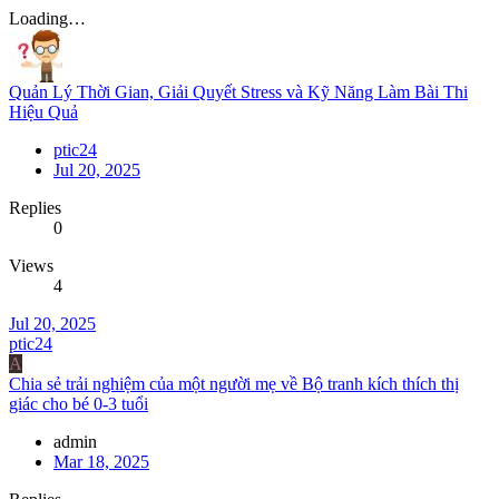
Loading…
Quản Lý Thời Gian, Giải Quyết Stress và Kỹ Năng Làm Bài Thi
Hiệu Quả
ptic24
Jul 20, 2025
Replies
0
Views
4
Jul 20, 2025
ptic24
A
Chia sẻ trải nghiệm của một người mẹ về Bộ tranh kích thích thị
giác cho bé 0-3 tuổi
admin
Mar 18, 2025