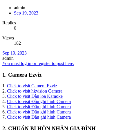
admin
Sep 19, 2023
Replies
0
Views
182
Sep 19, 2023
admin
You must log in or register to post here.
1. Camera Ezviz
1.
Click to visit Camera Ezviz
2.
Click to visit hkvision Camera
3.
Click to visit Dàn loa Karaoke
4.
Click to visit Đầu ghi hình Camera
5.
Click to visit Đầu ghi hình Camera
6.
Click to visit Đầu ghi hình Camera
7.
Click to visit Đầu ghi hình Camera
2. CHUẨN BỊ HÔN NHÂN GIA ĐÌNH