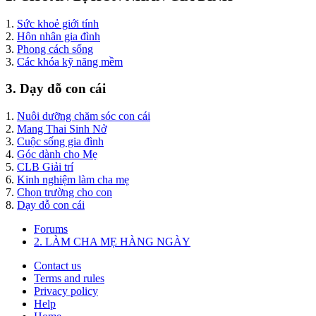
1.
Sức khoẻ giới tính
2.
Hôn nhân gia đình
3.
Phong cách sống
3.
Các khóa kỹ năng mềm
3. Dạy dỗ con cái
1.
Nuôi dưỡng chăm sóc con cái
2.
Mang Thai Sinh Nở
3.
Cuộc sống gia đình
4.
Góc dành cho Mẹ
5.
CLB Giải trí
6.
Kinh nghiệm làm cha mẹ
7.
Chọn trường cho con
8.
Dạy dỗ con cái
Forums
2. LÀM CHA MẸ HÀNG NGÀY
Contact us
Terms and rules
Privacy policy
Help