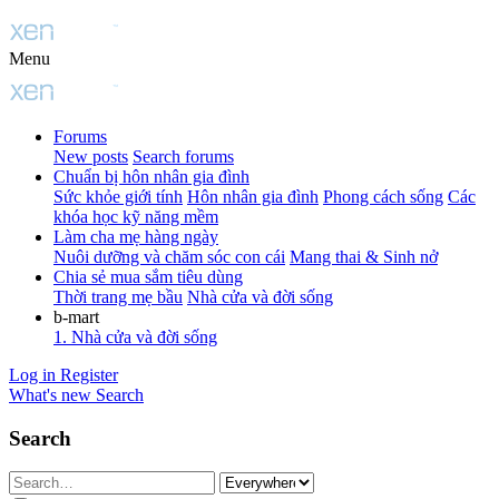
Menu
Forums
New posts
Search forums
Chuẩn bị hôn nhân gia đình
Sức khỏe giới tính
Hôn nhân gia đình
Phong cách sống
Các
khóa học kỹ năng mềm
Làm cha mẹ hàng ngày
Nuôi dưỡng và chăm sóc con cái
Mang thai & Sinh nở
Chia sẻ mua sắm tiêu dùng
Thời trang mẹ bầu
Nhà cửa và đời sống
b-mart
1. Nhà cửa và đời sống
Log in
Register
What's new
Search
Search