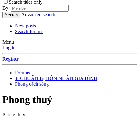
Search titles only
By:
Advanced search…
Search
New posts
Search forums
Menu
Log in
Register
Forums
1. CHUẨN BỊ HÔN NHÂN GIA ĐÌNH
Phong cách sống
Phong thuỷ
Phong thuỷ