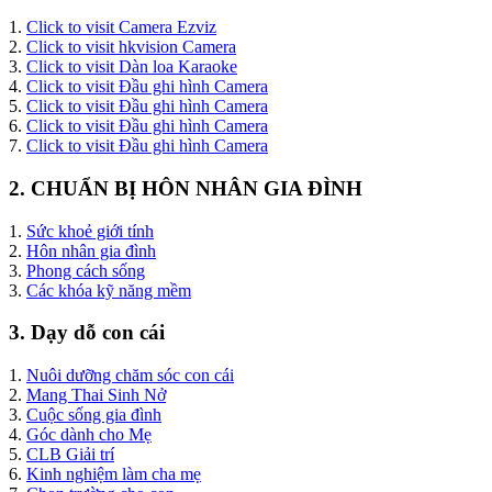
1.
Click to visit Camera Ezviz
2.
Click to visit hkvision Camera
3.
Click to visit Dàn loa Karaoke
4.
Click to visit Đầu ghi hình Camera
5.
Click to visit Đầu ghi hình Camera
6.
Click to visit Đầu ghi hình Camera
7.
Click to visit Đầu ghi hình Camera
2. CHUẨN BỊ HÔN NHÂN GIA ĐÌNH
1.
Sức khoẻ giới tính
2.
Hôn nhân gia đình
3.
Phong cách sống
3.
Các khóa kỹ năng mềm
3. Dạy dỗ con cái
1.
Nuôi dưỡng chăm sóc con cái
2.
Mang Thai Sinh Nở
3.
Cuộc sống gia đình
4.
Góc dành cho Mẹ
5.
CLB Giải trí
6.
Kinh nghiệm làm cha mẹ