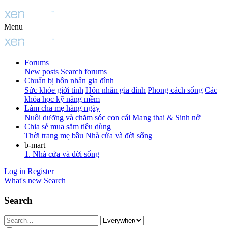
Menu
Forums
New posts
Search forums
Chuẩn bị hôn nhân gia đình
Sức khỏe giới tính
Hôn nhân gia đình
Phong cách sống
Các
khóa học kỹ năng mềm
Làm cha mẹ hàng ngày
Nuôi dưỡng và chăm sóc con cái
Mang thai & Sinh nở
Chia sẻ mua sắm tiêu dùng
Thời trang mẹ bầu
Nhà cửa và đời sống
b-mart
1. Nhà cửa và đời sống
Log in
Register
What's new
Search
Search