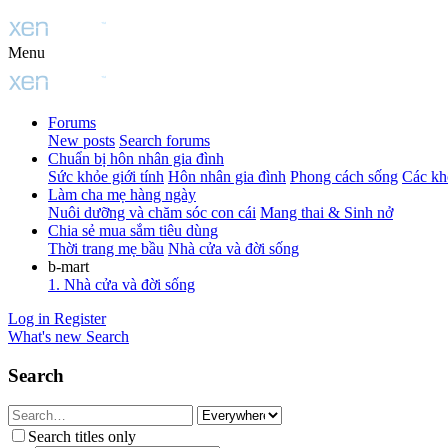
Menu
Forums
New posts
Search forums
Chuẩn bị hôn nhân gia đình
Sức khỏe giới tính
Hôn nhân gia đình
Phong cách sống
Các kh
Làm cha mẹ hàng ngày
Nuôi dưỡng và chăm sóc con cái
Mang thai & Sinh nở
Chia sẻ mua sắm tiêu dùng
Thời trang mẹ bầu
Nhà cửa và đời sống
b-mart
1. Nhà cửa và đời sống
Log in
Register
What's new
Search
Search
Search titles only