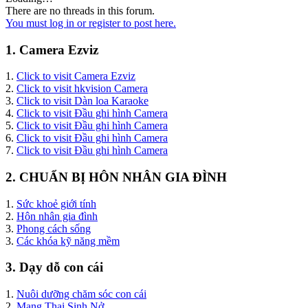
There are no threads in this forum.
You must log in or register to post here.
1. Camera Ezviz
1.
Click to visit Camera Ezviz
2.
Click to visit hkvision Camera
3.
Click to visit Dàn loa Karaoke
4.
Click to visit Đầu ghi hình Camera
5.
Click to visit Đầu ghi hình Camera
6.
Click to visit Đầu ghi hình Camera
7.
Click to visit Đầu ghi hình Camera
2. CHUẨN BỊ HÔN NHÂN GIA ĐÌNH
1.
Sức khoẻ giới tính
2.
Hôn nhân gia đình
3.
Phong cách sống
3.
Các khóa kỹ năng mềm
3. Dạy dỗ con cái
1.
Nuôi dưỡng chăm sóc con cái
2.
Mang Thai Sinh Nở