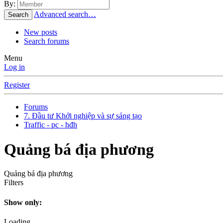
By:
Advanced search…
Search
New posts
Search forums
Menu
Log in
Register
Forums
7. Đầu tư Khởi nghiệp và sự sáng tạo
Traffic - pc - hđh
Quảng bá địa phương
Quảng bá địa phương
Filters
Show only:
Loading…