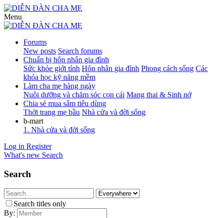
Menu
Forums
New posts
Search forums
Chuẩn bị hôn nhân gia đình
Sức khỏe giới tính
Hôn nhân gia đình
Phong cách sống
Các
khóa học kỹ năng mềm
Làm cha mẹ hàng ngày
Nuôi dưỡng và chăm sóc con cái
Mang thai & Sinh nở
Chia sẻ mua sắm tiêu dùng
Thời trang mẹ bầu
Nhà cửa và đời sống
b-mart
1. Nhà cửa và đời sống
Log in
Register
What's new
Search
Search
Search titles only
By: