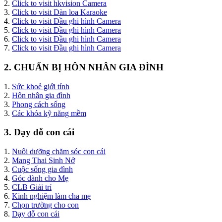
2.
Click to visit hkvision Camera
3.
Click to visit Dàn loa Karaoke
4.
Click to visit Đầu ghi hình Camera
5.
Click to visit Đầu ghi hình Camera
6.
Click to visit Đầu ghi hình Camera
7.
Click to visit Đầu ghi hình Camera
2. CHUẨN BỊ HÔN NHÂN GIA ĐÌNH
1.
Sức khoẻ giới tính
2.
Hôn nhân gia đình
3.
Phong cách sống
3.
Các khóa kỹ năng mềm
3. Dạy dỗ con cái
1.
Nuôi dưỡng chăm sóc con cái
2.
Mang Thai Sinh Nở
3.
Cuộc sống gia đình
4.
Góc dành cho Mẹ
5.
CLB Giải trí
6.
Kinh nghiệm làm cha mẹ
7.
Chọn trường cho con
8.
Dạy dỗ con cái