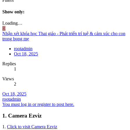
Filters
Show only:
Loading…
R
Nhận xét khóa học Thai giáo - Phát triển trí tuệ & cảm xúc cho con
trong bụng mẹ
rootadmin
Oct 18, 2025
Replies
1
Views
2
Oct 18, 2025
rootadmin
You must log in or register to post here.
1. Camera Ezviz
1.
Click to visit Camera Ezviz