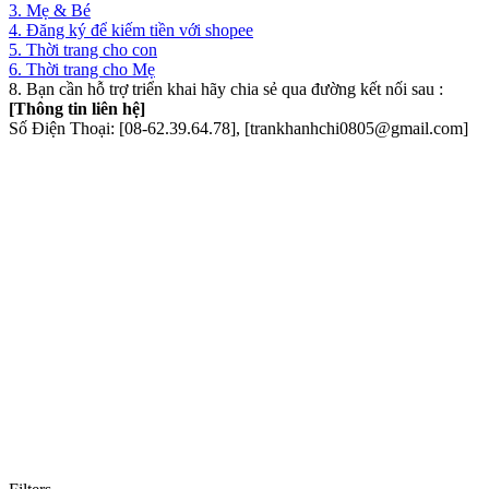
3. Mẹ & Bé
4. Đăng ký để kiếm tiền với shopee
5. Thời trang cho con
6. Thời trang cho Mẹ
8. Bạn cần hỗ trợ triển khai hãy chia sẻ qua đường kết nối sau :
[Thông tin liên hệ]
Số Điện Thoại: [08-62.39.64.78], [trankhanhchi0805@gmail.com]