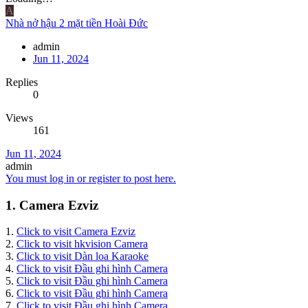
A
Nhà nở hậu 2 mặt tiền Hoài Đức
admin
Jun 11, 2024
Replies
0
Views
161
Jun 11, 2024
admin
You must log in or register to post here.
1. Camera Ezviz
1.
Click to visit Camera Ezviz
2.
Click to visit hkvision Camera
3.
Click to visit Dàn loa Karaoke
4.
Click to visit Đầu ghi hình Camera
5.
Click to visit Đầu ghi hình Camera
6.
Click to visit Đầu ghi hình Camera
7.
Click to visit Đầu ghi hình Camera