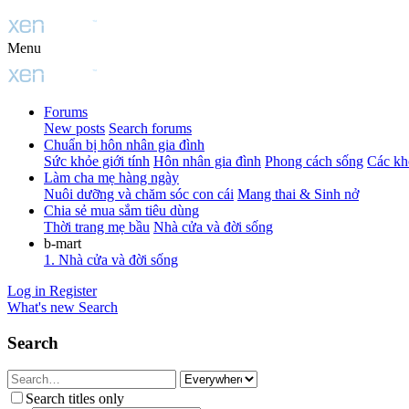
Menu
Forums
New posts
Search forums
Chuẩn bị hôn nhân gia đình
Sức khỏe giới tính
Hôn nhân gia đình
Phong cách sống
Các kh
Làm cha mẹ hàng ngày
Nuôi dưỡng và chăm sóc con cái
Mang thai & Sinh nở
Chia sẻ mua sắm tiêu dùng
Thời trang mẹ bầu
Nhà cửa và đời sống
b-mart
1. Nhà cửa và đời sống
Log in
Register
What's new
Search
Search
Search titles only