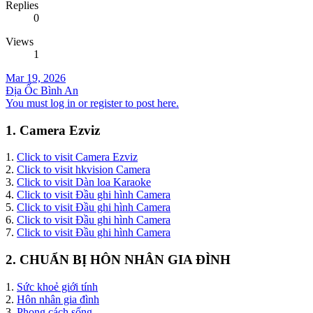
Replies
0
Views
1
Mar 19, 2026
Địa Ốc Bình An
You must log in or register to post here.
1. Camera Ezviz
1.
Click to visit Camera Ezviz
2.
Click to visit hkvision Camera
3.
Click to visit Dàn loa Karaoke
4.
Click to visit Đầu ghi hình Camera
5.
Click to visit Đầu ghi hình Camera
6.
Click to visit Đầu ghi hình Camera
7.
Click to visit Đầu ghi hình Camera
2. CHUẨN BỊ HÔN NHÂN GIA ĐÌNH
1.
Sức khoẻ giới tính
2.
Hôn nhân gia đình
3.
Phong cách sống