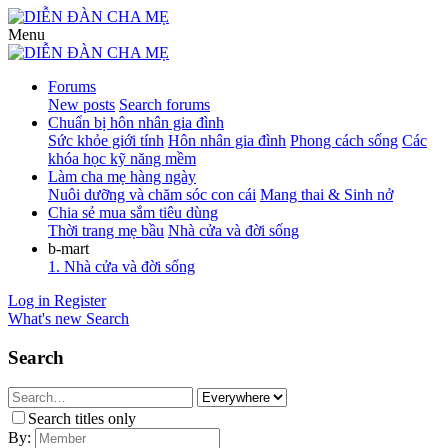
Menu
Forums
New posts
Search forums
Chuẩn bị hôn nhân gia đình
Sức khỏe giới tính
Hôn nhân gia đình
Phong cách sống
Các
khóa học kỹ năng mềm
Làm cha mẹ hàng ngày
Nuôi dưỡng và chăm sóc con cái
Mang thai & Sinh nở
Chia sẻ mua sắm tiêu dùng
Thời trang mẹ bầu
Nhà cửa và đời sống
b-mart
1. Nhà cửa và đời sống
Log in
Register
What's new
Search
Search
Search titles only
By: