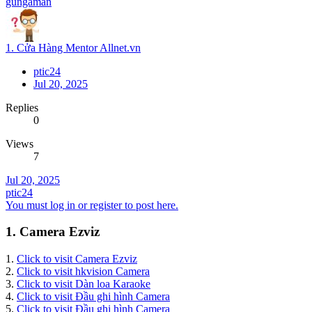
gungaman
1. Cửa Hàng Mentor Allnet.vn
ptic24
Jul 20, 2025
Replies
0
Views
7
Jul 20, 2025
ptic24
You must log in or register to post here.
1. Camera Ezviz
1.
Click to visit Camera Ezviz
2.
Click to visit hkvision Camera
3.
Click to visit Dàn loa Karaoke
4.
Click to visit Đầu ghi hình Camera
5.
Click to visit Đầu ghi hình Camera