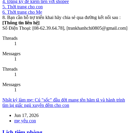
4. Đăng ký để kiếm tiền với shopee
5. Thời trang cho con
6. Thời trang cho Mẹ
8. Bạn cần hỗ trợ triển khai hãy chia sẻ qua đường kết nối sau :
[Thông tin liên hệ]
Số Điện Thoại: [08-62.39.64.78], [trankhanhchi0805@gmail.com]
Threads
1
Messages
1
Threads
1
Messages
1
Nhật ký làm mẹ: Cú "sốc" đầu đời mang tên hăm tã và hành trình
tìm lại giấc ngủ xuyên đêm cho con
Jun 17, 2026
mẹ yêu con
Lịch tiêm phòng