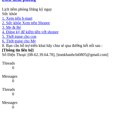
Lịch tiêm phòng Đăng ký ngay
Sức khỏe
1. Xem trên b-mart
2. Sức khỏe Xem trên Shopee
3. Mẹ & Bé
4. Đăng ký để kiếm tiền với shopee
5. Thời trang cho con
6. Thời trang cho Mẹ
8. Bạn cần hỗ trợ triển khai hãy chia sẻ qua đường kết nối sau :
[Thông tin liên hệ]
Số Điện Thoại: [08-62.39.64.78], [trankhanhchi0805@gmail.com]
Threads
0
Messages
0
Threads
0
Messages
0