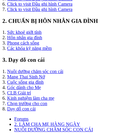
6.
Click to visit Đầu ghi hình Camera
7.
Click to visit Đầu ghi hình Camera
2. CHUẨN BỊ HÔN NHÂN GIA ĐÌNH
1.
Sức khoẻ giới tính
2.
Hôn nhân gia đình
3.
Phong cách sống
3.
Các khóa kỹ năng mềm
3. Dạy dỗ con cái
1.
Nuôi dưỡng chăm sóc con cái
2.
Mang Thai Sinh Nở
3.
Cuộc sống gia đình
4.
Góc dành cho Mẹ
5.
CLB Giải trí
6.
Kinh nghiệm làm cha mẹ
7.
Chọn trường cho con
8.
Dạy dỗ con cái
Forums
2. LÀM CHA MẸ HÀNG NGÀY
NUÔI DƯỠNG CHĂM SÓC CON CÁI