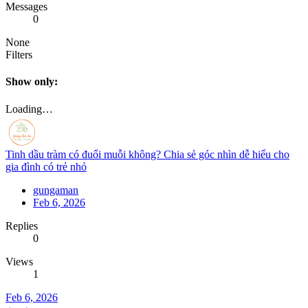
Messages
0
None
Filters
Show only:
Loading…
Tinh dầu tràm có đuổi muỗi không? Chia sẻ góc nhìn dễ hiểu cho
gia đình có trẻ nhỏ
gungaman
Feb 6, 2026
Replies
0
Views
1
Feb 6, 2026