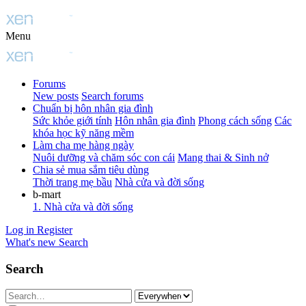
Menu
Forums
New posts
Search forums
Chuẩn bị hôn nhân gia đình
Sức khỏe giới tính
Hôn nhân gia đình
Phong cách sống
Các
khóa học kỹ năng mềm
Làm cha mẹ hàng ngày
Nuôi dưỡng và chăm sóc con cái
Mang thai & Sinh nở
Chia sẻ mua sắm tiêu dùng
Thời trang mẹ bầu
Nhà cửa và đời sống
b-mart
1. Nhà cửa và đời sống
Log in
Register
What's new
Search
Search