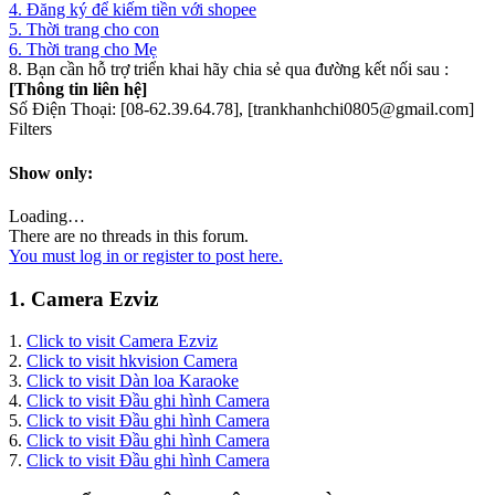
4. Đăng ký để kiếm tiền với shopee
5. Thời trang cho con
6. Thời trang cho Mẹ
8. Bạn cần hỗ trợ triển khai hãy chia sẻ qua đường kết nối sau :
[Thông tin liên hệ]
Số Điện Thoại: [08-62.39.64.78], [trankhanhchi0805@gmail.com]
Filters
Show only:
Loading…
There are no threads in this forum.
You must log in or register to post here.
1. Camera Ezviz
1.
Click to visit Camera Ezviz
2.
Click to visit hkvision Camera
3.
Click to visit Dàn loa Karaoke
4.
Click to visit Đầu ghi hình Camera
5.
Click to visit Đầu ghi hình Camera
6.
Click to visit Đầu ghi hình Camera
7.
Click to visit Đầu ghi hình Camera