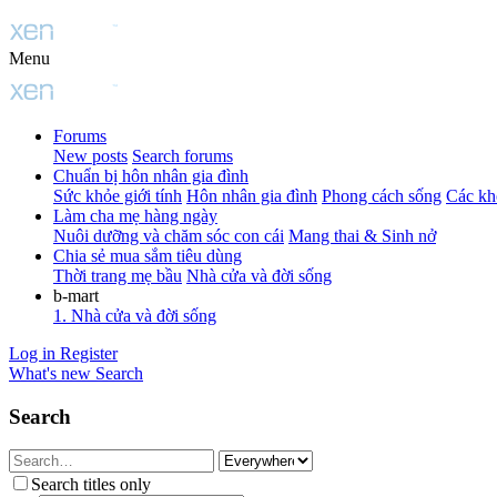
Menu
Forums
New posts
Search forums
Chuẩn bị hôn nhân gia đình
Sức khỏe giới tính
Hôn nhân gia đình
Phong cách sống
Các kh
Làm cha mẹ hàng ngày
Nuôi dưỡng và chăm sóc con cái
Mang thai & Sinh nở
Chia sẻ mua sắm tiêu dùng
Thời trang mẹ bầu
Nhà cửa và đời sống
b-mart
1. Nhà cửa và đời sống
Log in
Register
What's new
Search
Search
Search titles only