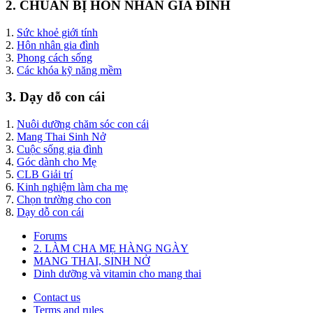
2. CHUẨN BỊ HÔN NHÂN GIA ĐÌNH
1.
Sức khoẻ giới tính
2.
Hôn nhân gia đình
3.
Phong cách sống
3.
Các khóa kỹ năng mềm
3. Dạy dỗ con cái
1.
Nuôi dưỡng chăm sóc con cái
2.
Mang Thai Sinh Nở
3.
Cuộc sống gia đình
4.
Góc dành cho Mẹ
5.
CLB Giải trí
6.
Kinh nghiệm làm cha mẹ
7.
Chọn trường cho con
8.
Dạy dỗ con cái
Forums
2. LÀM CHA MẸ HÀNG NGÀY
MANG THAI, SINH NỞ
Dinh dưỡng và vitamin cho mang thai
Contact us
Terms and rules