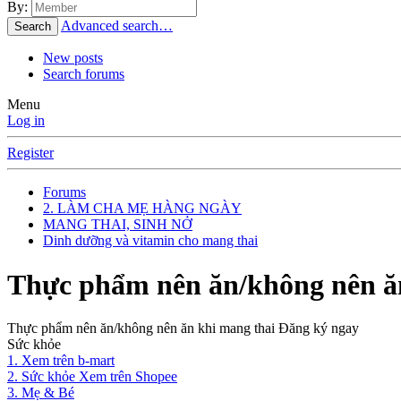
By:
Advanced search…
Search
New posts
Search forums
Menu
Log in
Register
Forums
2. LÀM CHA MẸ HÀNG NGÀY
MANG THAI, SINH NỞ
Dinh dưỡng và vitamin cho mang thai
Thực phẩm nên ăn/không nên ă
Thực phẩm nên ăn/không nên ăn khi mang thai Đăng ký ngay
Sức khỏe
1. Xem trên b-mart
2. Sức khỏe Xem trên Shopee
3. Mẹ & Bé