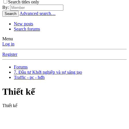
Search titles only
By:
Advanced search…
Search
New posts
Search forums
Menu
Log in
Register
Forums
7. Đầu tư Khởi nghiệp và sự sáng tạo
Traffic - pc - hđh
Thiết kế
Thiết kế