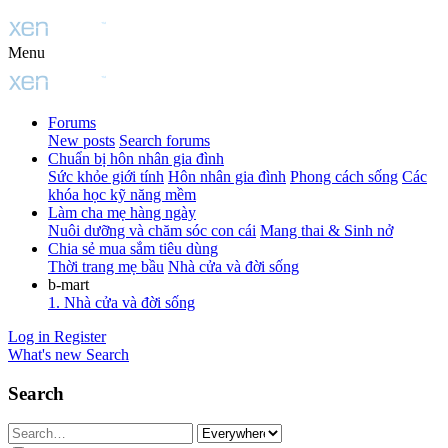
Menu
Forums
New posts
Search forums
Chuẩn bị hôn nhân gia đình
Sức khỏe giới tính
Hôn nhân gia đình
Phong cách sống
Các
khóa học kỹ năng mềm
Làm cha mẹ hàng ngày
Nuôi dưỡng và chăm sóc con cái
Mang thai & Sinh nở
Chia sẻ mua sắm tiêu dùng
Thời trang mẹ bầu
Nhà cửa và đời sống
b-mart
1. Nhà cửa và đời sống
Log in
Register
What's new
Search
Search