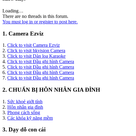
Loading…
There are no threads in this forum.
You must log in or register to post here.
1. Camera Ezviz
1.
Click to visit Camera Ezviz
2.
Click to visit hkvision Camera
3.
Click to visit Dàn loa Karaoke
4.
Click to visit Đầu ghi hình Camera
5.
Click to visit Đầu ghi hình Camera
6.
Click to visit Đầu ghi hình Camera
7.
Click to visit Đầu ghi hình Camera
2. CHUẨN BỊ HÔN NHÂN GIA ĐÌNH
1.
Sức khoẻ giới tính
2.
Hôn nhân gia đình
3.
Phong cách sống
3.
Các khóa kỹ năng mềm
3. Dạy dỗ con cái