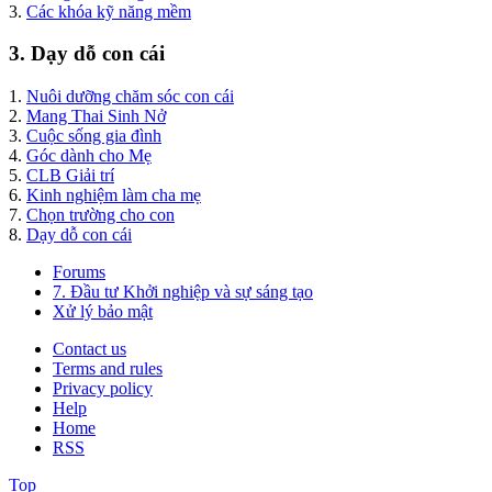
3.
Các khóa kỹ năng mềm
3. Dạy dỗ con cái
1.
Nuôi dưỡng chăm sóc con cái
2.
Mang Thai Sinh Nở
3.
Cuộc sống gia đình
4.
Góc dành cho Mẹ
5.
CLB Giải trí
6.
Kinh nghiệm làm cha mẹ
7.
Chọn trường cho con
8.
Dạy dỗ con cái
Forums
7. Đầu tư Khởi nghiệp và sự sáng tạo
Xử lý bảo mật
Contact us
Terms and rules
Privacy policy
Help
Home
RSS
Top