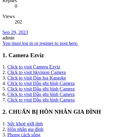
Replies
0
Views
202
Sep 29, 2023
admin
You must log in or register to post here.
1. Camera Ezviz
1.
Click to visit Camera Ezviz
2.
Click to visit hkvision Camera
3.
Click to visit Dàn loa Karaoke
4.
Click to visit Đầu ghi hình Camera
5.
Click to visit Đầu ghi hình Camera
6.
Click to visit Đầu ghi hình Camera
7.
Click to visit Đầu ghi hình Camera
2. CHUẨN BỊ HÔN NHÂN GIA ĐÌNH
1.
Sức khoẻ giới tính
2.
Hôn nhân gia đình
3.
Phong cách sống