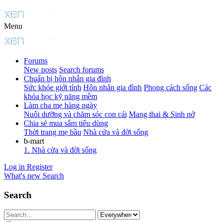
Menu
Forums
New posts
Search forums
Chuẩn bị hôn nhân gia đình
Sức khỏe giới tính
Hôn nhân gia đình
Phong cách sống
Các
khóa học kỹ năng mềm
Làm cha mẹ hàng ngày
Nuôi dưỡng và chăm sóc con cái
Mang thai & Sinh nở
Chia sẻ mua sắm tiêu dùng
Thời trang mẹ bầu
Nhà cửa và đời sống
b-mart
1. Nhà cửa và đời sống
Log in
Register
What's new
Search
Search