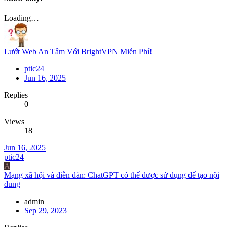
Loading…
Lướt Web An Tâm Với BrightVPN Miễn Phí!
ptic24
Jun 16, 2025
Replies
0
Views
18
Jun 16, 2025
ptic24
A
Mạng xã hội và diễn đàn: ChatGPT có thể được sử dụng để tạo nội
dung
admin
Sep 29, 2023