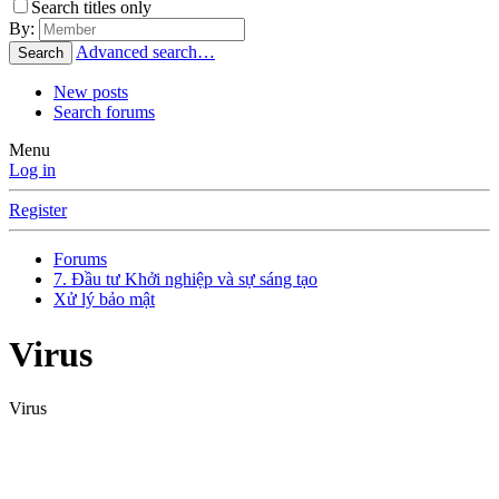
Search titles only
By:
Advanced search…
Search
New posts
Search forums
Menu
Log in
Register
Forums
7. Đầu tư Khởi nghiệp và sự sáng tạo
Xử lý bảo mật
Virus
Virus