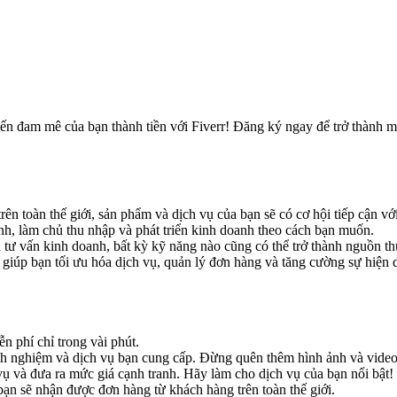
 đam mê của bạn thành tiền với Fiverr! Đăng ký ngay để trở thành một
n toàn thế giới, sản phẩm và dịch vụ của bạn sẽ có cơ hội tiếp cận v
, làm chủ thu nhập và phát triển kinh doanh theo cách bạn muốn.
n tư vấn kinh doanh, bất kỳ kỹ năng nào cũng có thể trở thành nguồn thu
iúp bạn tối ưu hóa dịch vụ, quản lý đơn hàng và tăng cường sự hiện d
 phí chỉ trong vài phút.
h nghiệm và dịch vụ bạn cung cấp. Đừng quên thêm hình ảnh và video
vụ và đưa ra mức giá cạnh tranh. Hãy làm cho dịch vụ của bạn nổi bật!
n sẽ nhận được đơn hàng từ khách hàng trên toàn thế giới.