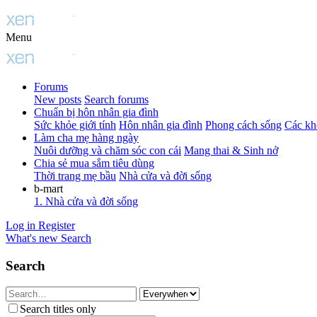
Menu
Forums
New posts
Search forums
Chuẩn bị hôn nhân gia đình
Sức khỏe giới tính
Hôn nhân gia đình
Phong cách sống
Các kh
Làm cha mẹ hàng ngày
Nuôi dưỡng và chăm sóc con cái
Mang thai & Sinh nở
Chia sẻ mua sắm tiêu dùng
Thời trang mẹ bầu
Nhà cửa và đời sống
b-mart
1. Nhà cửa và đời sống
Log in
Register
What's new
Search
Search
Search titles only