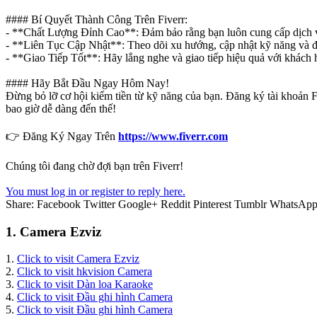
#### Bí Quyết Thành Công Trên Fiverr:
- **Chất Lượng Đỉnh Cao**: Đảm bảo rằng bạn luôn cung cấp dịch vụ 
- **Liên Tục Cập Nhật**: Theo dõi xu hướng, cập nhật kỹ năng và đi
- **Giao Tiếp Tốt**: Hãy lắng nghe và giao tiếp hiệu quả với khách
#### Hãy Bắt Đầu Ngay Hôm Nay!
Đừng bỏ lỡ cơ hội kiếm tiền từ kỹ năng của bạn. Đăng ký tài khoản F
bao giờ dễ dàng đến thế!
👉 Đăng Ký Ngay Trên
https://www.fiverr.com
Chúng tôi đang chờ đợi bạn trên Fiverr!
You must log in or register to reply here.
Share:
Facebook
Twitter
Google+
Reddit
Pinterest
Tumblr
WhatsAp
1. Camera Ezviz
1.
Click to visit Camera Ezviz
2.
Click to visit hkvision Camera
3.
Click to visit Dàn loa Karaoke
4.
Click to visit Đầu ghi hình Camera
5.
Click to visit Đầu ghi hình Camera