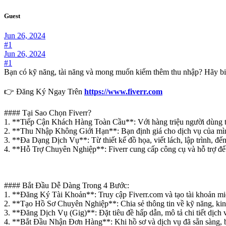
Guest
Jun 26, 2024
#1
Jun 26, 2024
#1
Bạn có kỹ năng, tài năng và mong muốn kiếm thêm thu nhập? Hãy biến
👉 Đăng Ký Ngay Trên
https://www.fiverr.com
#### Tại Sao Chọn Fiverr?
1. **Tiếp Cận Khách Hàng Toàn Cầu**: Với hàng triệu người dùng trê
2. **Thu Nhập Không Giới Hạn**: Bạn định giá cho dịch vụ của mình
3. **Đa Dạng Dịch Vụ**: Từ thiết kế đồ họa, viết lách, lập trình, đế
4. **Hỗ Trợ Chuyên Nghiệp**: Fiverr cung cấp công cụ và hỗ trợ để g
#### Bắt Đầu Dễ Dàng Trong 4 Bước:
1. **Đăng Ký Tài Khoản**: Truy cập Fiverr.com và tạo tài khoản miễn
2. **Tạo Hồ Sơ Chuyên Nghiệp**: Chia sẻ thông tin về kỹ năng, kin
3. **Đăng Dịch Vụ (Gig)**: Đặt tiêu đề hấp dẫn, mô tả chi tiết dịch 
4. **Bắt Đầu Nhận Đơn Hàng**: Khi hồ sơ và dịch vụ đã sẵn sàng, bạ