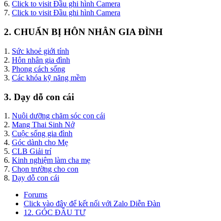
6.
Click to visit Đầu ghi hình Camera
7.
Click to visit Đầu ghi hình Camera
2. CHUẨN BỊ HÔN NHÂN GIA ĐÌNH
1.
Sức khoẻ giới tính
2.
Hôn nhân gia đình
3.
Phong cách sống
3.
Các khóa kỹ năng mềm
3. Dạy dỗ con cái
1.
Nuôi dưỡng chăm sóc con cái
2.
Mang Thai Sinh Nở
3.
Cuộc sống gia đình
4.
Góc dành cho Mẹ
5.
CLB Giải trí
6.
Kinh nghiệm làm cha mẹ
7.
Chọn trường cho con
8.
Dạy dỗ con cái
Forums
Click vào đây để kết nối với Zalo Diễn Đàn
12. GÓC ĐẦU TƯ