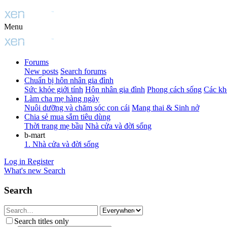
Menu
Forums
New posts
Search forums
Chuẩn bị hôn nhân gia đình
Sức khỏe giới tính
Hôn nhân gia đình
Phong cách sống
Các kh
Làm cha mẹ hàng ngày
Nuôi dưỡng và chăm sóc con cái
Mang thai & Sinh nở
Chia sẻ mua sắm tiêu dùng
Thời trang mẹ bầu
Nhà cửa và đời sống
b-mart
1. Nhà cửa và đời sống
Log in
Register
What's new
Search
Search
Search titles only