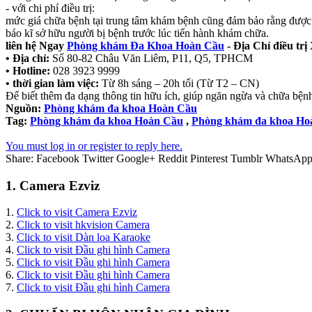
- với chi phí điều trị:
mức giá chữa bệnh tại trung tâm khám bệnh cũng đảm bảo rằng được 
báo kĩ sở hữu người bị bệnh trước lúc tiến hành khám chữa.
liên hệ Ngay
Phòng khám Đa Khoa Hoàn Cầu
- Địa Chỉ điều t
• Địa chỉ:
Số 80-82 Châu Văn Liêm, P11, Q5, TPHCM
• Hotline:
028 3923 9999
• thời gian làm việc:
Từ 8h sáng – 20h tối (Từ T2 – CN)
Để biết thêm đa dạng thông tin hữu ích, giúp ngăn ngừa và chữa bệnh
Nguồn:
Phòng khám đa khoa Hoàn Cầu
Tag:
Phòng khám đa khoa Hoàn Cầu
,
Phòng khám đa khoa Ho
You must log in or register to reply here.
Share:
Facebook
Twitter
Google+
Reddit
Pinterest
Tumblr
WhatsAp
1. Camera Ezviz
1.
Click to visit Camera Ezviz
2.
Click to visit hkvision Camera
3.
Click to visit Dàn loa Karaoke
4.
Click to visit Đầu ghi hình Camera
5.
Click to visit Đầu ghi hình Camera
6.
Click to visit Đầu ghi hình Camera
7.
Click to visit Đầu ghi hình Camera