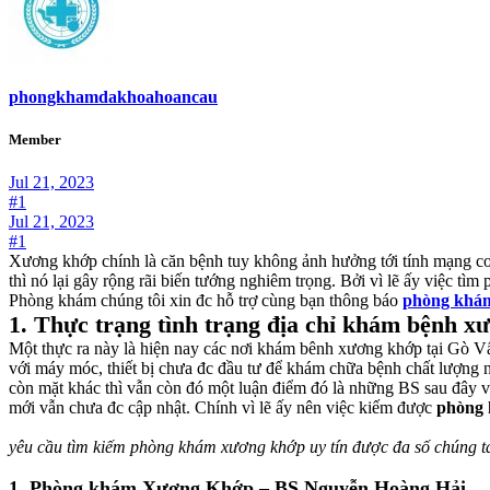
phongkhamdakhoahoancau
Member
Jul 21, 2023
#1
Jul 21, 2023
#1
Xương khớp chính là căn bệnh tuy không ảnh hưởng tới tính mạng co
thì nó lại gây rộng rãi biến tướng nghiêm trọng. Bởi vì lẽ ấy việc t
Phòng khám chúng tôi xin đc hỗ trợ cùng bạn thông báo
phòng khá
1. Thực trạng tình trạng địa chỉ khám bệnh 
Một thực ra này là hiện nay các nơi khám bênh xương khớp tại Gò Vấ
với máy móc, thiết bị chưa đc đầu tư để khám chữa bệnh chất lượng n
còn mặt khác thì vẫn còn đó một luận điểm đó là những BS sau đây 
mới vẫn chưa đc cập nhật. Chính vì lẽ ấy nên việc kiếm được
phòng 
yêu cầu tìm kiếm phòng khám xương khớp uy tín được đa số chúng t
1. Phòng khám Xương Khớp – BS Nguyễn Hoàng Hải