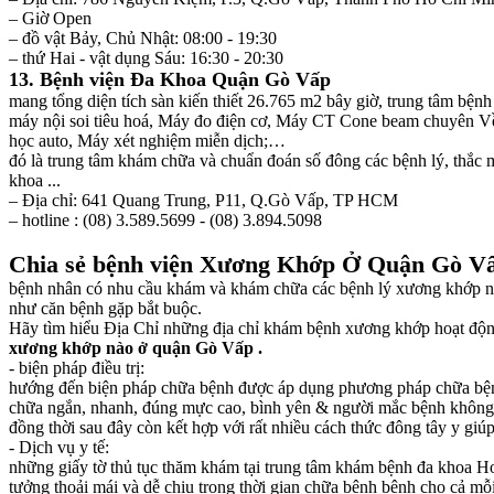
– Giờ Open
– đồ vật Bảy, Chủ Nhật: 08:00 - 19:30
– thứ Hai - vật dụng Sáu: 16:30 - 20:30
13. Bệnh viện Đa Khoa Quận Gò Vấp
mang tổng diện tích sàn kiến thiết 26.765 m2 bây giờ, trung tâm bệ
máy nội soi tiêu hoá, Máy đo điện cơ, Máy CT Cone beam chuyên Về
học auto, Máy xét nghiệm miễn dịch;…
đó là trung tâm khám chữa và chuẩn đoán số đông các bệnh lý, thắc
khoa ...
– Địa chỉ: 641 Quang Trung, P11, Q.Gò Vấp, TP HCM
– hotline : (08) 3.589.5699 - (08) 3.894.5098
Chia sẻ bệnh viện Xương Khớp Ở Quận Gò Vấ
bệnh nhân có nhu cầu khám và khám chữa các bệnh lý xương khớp nên
như căn bệnh gặp bắt buộc.
Hãy tìm hiểu Địa Chỉ những địa chỉ khám bệnh xương khớp hoạt động b
xương khớp nào ở quận Gò Vấp .
- biện pháp điều trị:
hướng đến biện pháp chữa bệnh được áp dụng phương pháp chữa bệnh 
chữa ngắn, nhanh, đúng mực cao, bình yên & người mắc bệnh không 
đồng thời sau đây còn kết hợp với rất nhiều cách thức đông tây y gi
- Dịch vụ y tế:
những giấy tờ thủ tục thăm khám tại trung tâm khám bệnh đa khoa Hoà
tưởng thoải mái và dễ chịu trong thời gian chữa bệnh bệnh cho cả mỗ