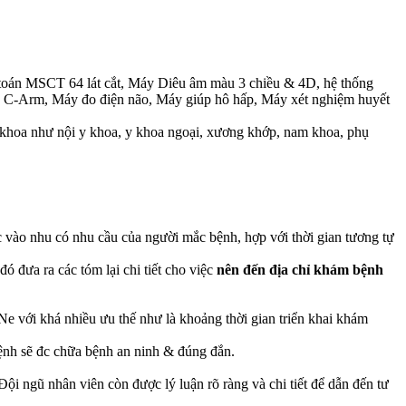
ện toán MSCT 64 lát cắt, Máy Diêu âm màu 3 chiều & 4D, hệ thống
y C-Arm, Máy đo điện não, Máy giúp hô hấp, Máy xét nghiệm huyết
 khoa như nội y khoa, y khoa ngoại, xương khớp, nam khoa, phụ
 vào nhu có nhu cầu của người mắc bệnh, hợp với thời gian tương tự
 đưa ra các tóm lại chi tiết cho việc
nên đến địa chỉ khám bệnh
 với khá nhiều ưu thế như là khoảng thời gian triển khai khám
bệnh sẽ đc chữa bệnh an ninh & đúng đắn.
i ngũ nhân viên còn được lý luận rõ ràng và chi tiết để dẫn đến tư