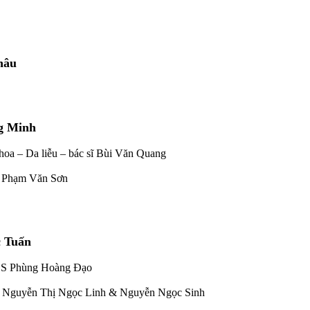
hâu
g Minh
hoa – Da liễu – bác sĩ Bùi Văn Quang
BS Phạm Văn Sơn
c Tuấn
– BS Phùng Hoàng Đạo
 sĩ Nguyễn Thị Ngọc Linh & Nguyễn Ngọc Sinh