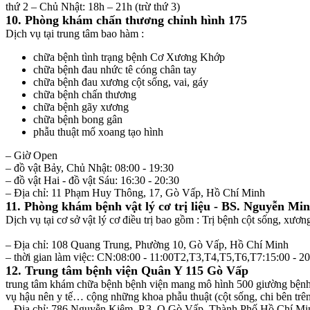
thứ 2 – Chủ Nhật: 18h – 21h (trừ thứ 3)
10. Phòng khám chấn thương chỉnh hình 175
Dịch vụ tại trung tâm bao hàm :
chữa bệnh tình trạng bệnh Cơ Xương Khớp
chữa bệnh đau nhức tê cóng chân tay
chữa bệnh đau xương cột sống, vai, gáy
chữa bệnh chấn thương
chữa bệnh gãy xương
chữa bệnh bong gân
phẫu thuật mổ xoang tạo hình
– Giờ Open
– đồ vật Bảy, Chủ Nhật: 08:00 - 19:30
– đồ vật Hai - đồ vật Sáu: 16:30 - 20:30
– Địa chỉ: 11 Phạm Huy Thông, 17, Gò Vấp, Hồ Chí Minh
11. Phòng khám bệnh vật lý cơ trị liệu - BS. Nguyễn M
Dịch vụ tại cơ sở vật lý cơ điều trị bao gồm : Trị bệnh cột sống, xươn
– Địa chỉ: 108 Quang Trung, Phường 10, Gò Vấp, Hồ Chí Minh
– thời gian làm việc: CN:08:00 - 11:00T2,T3,T4,T5,T6,T7:15:00 - 20
12. Trung tâm bệnh viện Quân Y 115 Gò Vấp
trung tâm khám chữa bệnh bệnh viện mang mô hình 500 giường bệnh 
vụ hậu nên y tế… cộng những khoa phẫu thuật (cột sống, chi bên trê
– Địa chỉ: 786 Nguyễn Kiệm, P.3, Q.Gò Vấp, Thành Phố Hồ Chí Mi