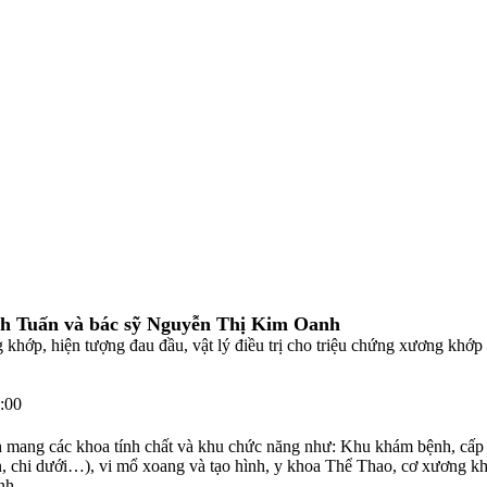
inh Tuấn và bác sỹ Nguyễn Thị Kim Oanh
g khớp, hiện tượng đau đầu, vật lý điều trị cho triệu chứng xương khớp 
:00
mang các khoa tính chất và khu chức năng như: Khu khám bệnh, cấp 
n, chi dưới…), vi mổ xoang và tạo hình, y khoa Thể Thao, cơ xương k
nh