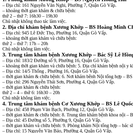
– Địa chỉ: 161 Nguyễn Văn Nghi, Phường 7, Quận Gò Vấp.
– khoảng thời gian khám & chữa bệnh:
thứ 2 – thứ 7: 16h30 – 19h30
Chủ nhật không thao tác làm việc.
2. Địa chỉ khám bệnh Xương Khớp – BS Hoàng Minh C
– Địa chỉ: 945 Lê Đức Thọ, Phường 16, Quận Gò Vấp.
– khoảng thời gian khám và chữa bệnh:
thứ 2 – thứ 7: 17h – 20h
Chủ nhật không làm việc.
3. Trung tâm khám bệnh Xương Khớp – Bác Sỹ Lê Hồn
– Địa chỉ: 183/2 Đường số 9, Phường 16, Quận Gò Vấp.
– khoảng thời gian khám và chữa bệnh: 5. Địa chỉ khám bệnh nội y k
– Địa chỉ: 14/5 Thống , Phường 16, Quận Gò Vấp.
– thời gian khám & chữa bệnh: 6. Nơi khám bênh Nội tổng hợp – 
– Địa chỉ: 296 Nguyễn Thái Sơn, Phường 4, Quận Gò Vấp.
– thời gian khám & chữa bệnh:
thứ 2 – 4 – thứ 6: 16h30 – 20h
Chủ nhật không làm việc.
4. Trung tâm khám bệnh Cơ Xương Khớp – BS Lê Quố
– Địa chỉ: 458 Phạm Văn Bạch, Phường 12, Quận Gò Vấp.
– thời gian khám & chữa bệnh: 8. Trung tâm khám bệnh khoa nội 
– Địa chỉ: 45 Đường số 5, Phường 9, Quận Gò Vấp.
– thời gian khám và chữa bệnh: 9. Phòng khám Nội tổng hợp – bác
– Địa chỉ: 15 Nguyễn Văn Bảo, Phường 4, Quận Gò Vấp.