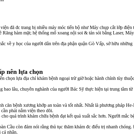
nh viện đã đc trang bị nhiều máy móc tiến bộ như Máy chụp cắt lớp đi
 Răng hàm mặt; hệ thống mổ xoang nội soi & tán sỏi bằng Laser, Má
 mắc về y học của người dân trên địa phận quận Gò Vấp, sở hữu những
p nên lựa chọn
 chọn lựa địa chỉ khám bệnh ngoại trừ giờ hoặc hành chính tùy thuộc
ao lâu, chuyên nghành của người Bác Sỹ thực hiện tại trung tâm từ đó
căn bệnh xương khớp an toàn và tốt nhất. Nhất là phương pháp He-Ne
cần phải nằm viện theo dõi.
úp cho quá trình khám chữa bệnh đạt kết quả xuất sắc hơn. Người mắc 
n Cầu còn đảm nói rằng thủ tục thăm khám đc điểu trị nhanh chóng. Độ
i cá nhân.