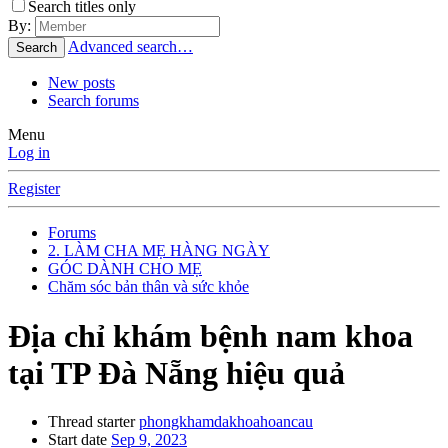
Search titles only
By:
Advanced search…
Search
New posts
Search forums
Menu
Log in
Register
Forums
2. LÀM CHA MẸ HÀNG NGÀY
GÓC DÀNH CHO MẸ
Chăm sóc bản thân và sức khỏe
Địa chỉ khám bệnh nam khoa
tại TP Đà Nẵng hiệu quả
Thread starter
phongkhamdakhoahoancau
Start date
Sep 9, 2023