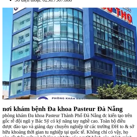
nơi khám bệnh Đa khoa Pasteur Đà Nẵng
phòng khám Đa khoa Pasteur Thành Phố Đà Nẵng đc kiến tạo trên
gốc rễ đội ngũ y Bác Sỹ có kỹ năng tay nghề cao. Toàn bộ điều
được đào tạo và giảng dạy chuyên nghiệp từ các trường ĐH to & sở
hữu khoảng thời gian tu nghiệp tại quốc tế. Không chỉ có vậy, họ