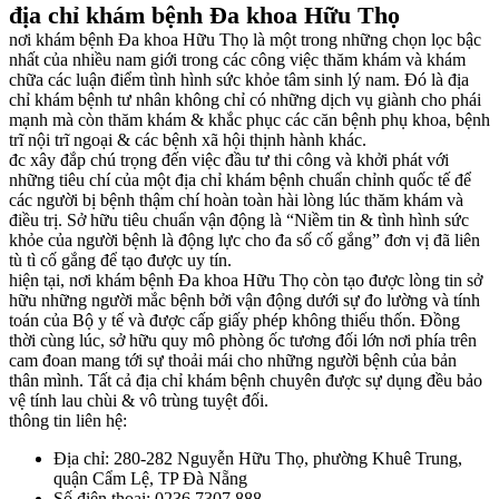
địa chỉ khám bệnh Đa khoa Hữu Thọ
nơi khám bệnh Đa khoa Hữu Thọ là một trong những chọn lọc bậc
nhất của nhiều nam giới trong các công việc thăm khám và khám
chữa các luận điểm tình hình sức khỏe tâm sinh lý nam. Đó là địa
chỉ khám bệnh tư nhân không chỉ có những dịch vụ giành cho phái
mạnh mà còn thăm khám & khắc phục các căn bệnh phụ khoa, bệnh
trĩ nội trĩ ngoại & các bệnh xã hội thịnh hành khác.
đc xây đắp chú trọng đến việc đầu tư thi công và khởi phát với
những tiêu chí của một địa chỉ khám bệnh chuẩn chỉnh quốc tế để
các người bị bệnh thậm chí hoàn toàn hài lòng lúc thăm khám và
điều trị. Sở hữu tiêu chuẩn vận động là “Niềm tin & tình hình sức
khỏe của người bệnh là động lực cho đa số cố gắng” đơn vị đã liên
tù tì cố gắng để tạo được uy tín.
hiện tại, nơi khám bệnh Đa khoa Hữu Thọ còn tạo được lòng tin sở
hữu những người mắc bệnh bởi vận động dưới sự đo lường và tính
toán của Bộ y tế và được cấp giấy phép không thiếu thốn. Đồng
thời cùng lúc, sở hữu quy mô phòng ốc tương đối lớn nơi phía trên
cam đoan mang tới sự thoải mái cho những người bệnh của bản
thân mình. Tất cả địa chỉ khám bệnh chuyên được sự dụng đều bảo
vệ tính lau chùi & vô trùng tuyệt đối.
thông tin liên hệ:
Địa chỉ: 280-282 Nguyễn Hữu Thọ, phường Khuê Trung,
quận Cẩm Lệ, TP Đà Nẵng
Số điện thoại: 0236.7307.888