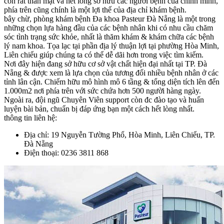
còn rất thân mật và hết lòng sở hữu các người bệnh của chính mình,
phía trên cũng chính là một lợi thế của địa chỉ khám bệnh.
bây chừ, phòng khám bệnh Đa khoa Pasteur Đà Nẵng là một trong
những chọn lựa hàng đầu của các bệnh nhân khi có nhu cầu chăm
sóc tình trạng sức khỏe, nhất là thăm khám & khám chữa các bệnh
lý nam khoa. Tọa lạc tại phần địa lý thuận lợi tại phường Hòa Minh,
Liên chiểu giúp chúng ta có thể dễ dãi hơn trong việc tìm kiếm.
Nơi đây hiện đang sở hữu cơ sở vật chất hiện đại nhất tại TP. Đà
Nẵng & được xem là lựa chọn của tương đối nhiều bệnh nhân ở các
tỉnh lân cận. Chiếm hữu mô hình mô 6 tầng & tổng diện tích lên đến
1.000m2 nơi phía trên với sức chứa hơn 500 người hàng ngày.
Ngoài ra, đội ngũ Chuyên Viên support còn đc đào tạo và huấn
luyện bài bản, chuẩn bị đáp ứng bạn một cách hết lòng nhất.
thông tin liên hệ:
Địa chỉ: 19 Nguyễn Tường Phổ, Hòa Minh, Liên Chiểu, TP.
Đà Nẵng
Điện thoại: 0236 3811 868