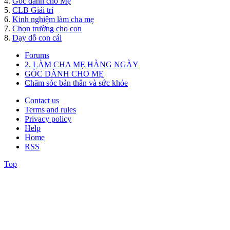
4.
Góc dành cho Mẹ
5.
CLB Giải trí
6.
Kinh nghiệm làm cha mẹ
7.
Chọn trường cho con
8.
Dạy dỗ con cái
Forums
2. LÀM CHA MẸ HÀNG NGÀY
GÓC DÀNH CHO MẸ
Chăm sóc bản thân và sức khỏe
Contact us
Terms and rules
Privacy policy
Help
Home
RSS
Top