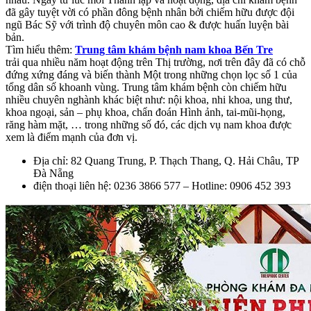
đã gây tuyệt vời có phần đông bệnh nhân bởi chiếm hữu được đội
ngũ Bác Sỹ với trình độ chuyên môn cao & được huấn luyện bài
bản.
Tìm hiểu thêm:
Trung tâm khám bệnh nam khoa Bến Tre
trải qua nhiều năm hoạt động trên Thị trường, nơi trên đây đã có chỗ
đứng xứng đáng và biến thành Một trong những chọn lọc số 1 của
tổng dân số khoanh vùng. Trung tâm khám bệnh còn chiếm hữu
nhiều chuyên nghành khác biệt như: nội khoa, nhi khoa, ung thư,
khoa ngoại, sản – phụ khoa, chẩn đoán Hình ảnh, tai-mũi-họng,
răng hàm mặt, … trong những số đó, các dịch vụ nam khoa được
xem là điểm mạnh của đơn vị.
Địa chỉ: 82 Quang Trung, P. Thạch Thang, Q. Hải Châu, TP
Đà Nẵng
điện thoại liên hệ: 0236 3866 577 – Hotline: 0906 452 393