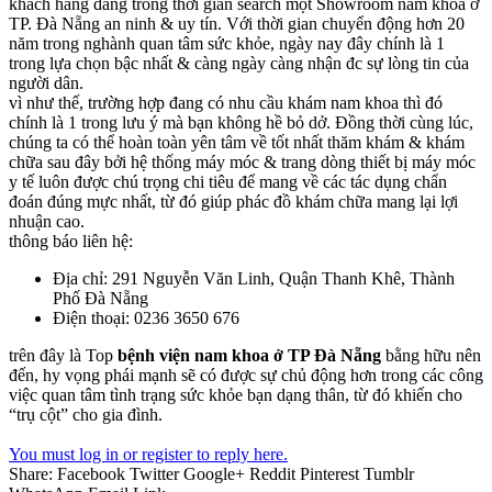
khách hàng đang trong thời gian search một Showroom nam khoa ở
TP. Đà Nẵng an ninh & uy tín. Với thời gian chuyển động hơn 20
năm trong nghành quan tâm sức khỏe, ngày nay đây chính là 1
trong lựa chọn bậc nhất & càng ngày càng nhận đc sự lòng tin của
người dân.
vì như thế, trường hợp đang có nhu cầu khám nam khoa thì đó
chính là 1 trong lưu ý mà bạn không hề bỏ dở. Đồng thời cùng lúc,
chúng ta có thể hoàn toàn yên tâm về tốt nhất thăm khám & khám
chữa sau đây bởi hệ thống máy móc & trang dòng thiết bị máy móc
y tế luôn được chú trọng chi tiêu để mang về các tác dụng chẩn
đoán đúng mực nhất, từ đó giúp phác đồ khám chữa mang lại lợi
nhuận cao.
thông báo liên hệ:
Địa chỉ: 291 Nguyễn Văn Linh, Quận Thanh Khê, Thành
Phố Đà Nẵng
Điện thoại: 0236 3650 676
trên đây là Top
bệnh viện nam khoa ở TP Đà Nẵng
bằng hữu nên
đến, hy vọng phái mạnh sẽ có được sự chủ động hơn trong các công
việc quan tâm tình trạng sức khỏe bạn dạng thân, từ đó khiến cho
“trụ cột” cho gia đình.
You must log in or register to reply here.
Share:
Facebook
Twitter
Google+
Reddit
Pinterest
Tumblr