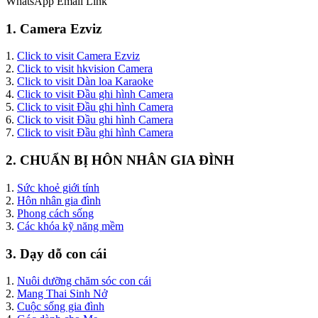
WhatsApp
Email
Link
1. Camera Ezviz
1.
Click to visit Camera Ezviz
2.
Click to visit hkvision Camera
3.
Click to visit Dàn loa Karaoke
4.
Click to visit Đầu ghi hình Camera
5.
Click to visit Đầu ghi hình Camera
6.
Click to visit Đầu ghi hình Camera
7.
Click to visit Đầu ghi hình Camera
2. CHUẨN BỊ HÔN NHÂN GIA ĐÌNH
1.
Sức khoẻ giới tính
2.
Hôn nhân gia đình
3.
Phong cách sống
3.
Các khóa kỹ năng mềm
3. Dạy dỗ con cái
1.
Nuôi dưỡng chăm sóc con cái
2.
Mang Thai Sinh Nở
3.
Cuộc sống gia đình