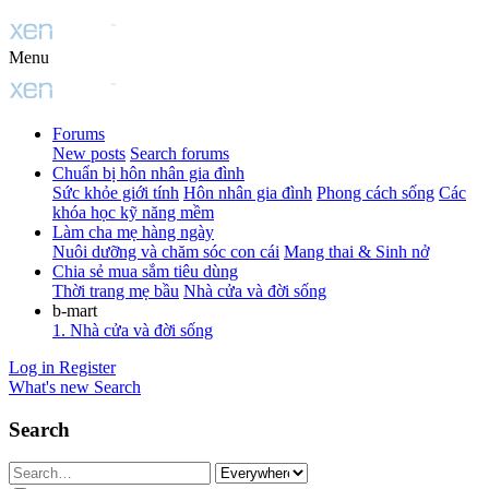
Menu
Forums
New posts
Search forums
Chuẩn bị hôn nhân gia đình
Sức khỏe giới tính
Hôn nhân gia đình
Phong cách sống
Các
khóa học kỹ năng mềm
Làm cha mẹ hàng ngày
Nuôi dưỡng và chăm sóc con cái
Mang thai & Sinh nở
Chia sẻ mua sắm tiêu dùng
Thời trang mẹ bầu
Nhà cửa và đời sống
b-mart
1. Nhà cửa và đời sống
Log in
Register
What's new
Search
Search