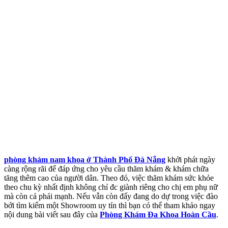
phòng khám nam khoa ở Thành Phố Đà Nẵng
khởi phát ngày
càng rộng rãi để đáp ứng cho yêu cầu thăm khám & khám chữa
tăng thêm cao của người dân. Theo đó, việc thăm khám sức khỏe
theo chu kỳ nhất định không chỉ đc giành riêng cho chị em phụ nữ
mà còn cả phái mạnh. Nếu vẫn còn đấy đang do dự trong việc đào
bới tìm kiếm một Showroom uy tín thì bạn có thể tham khảo ngay
nội dung bài viết sau đây của
Phòng Khám Đa Khoa Hoàn Cầu
.