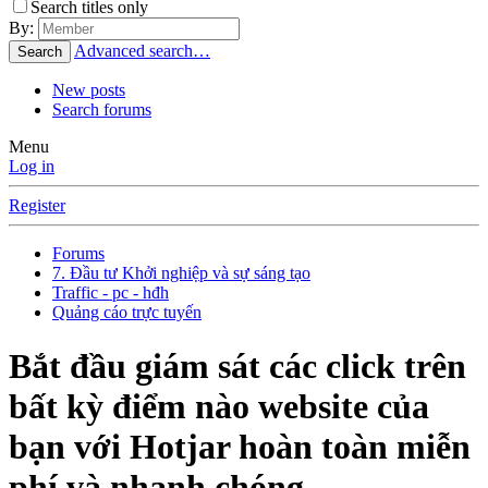
Search titles only
By:
Advanced search…
Search
New posts
Search forums
Menu
Log in
Register
Forums
7. Đầu tư Khởi nghiệp và sự sáng tạo
Traffic - pc - hđh
Quảng cáo trực tuyến
Bắt đầu giám sát các click trên
bất kỳ điểm nào website của
bạn với Hotjar hoàn toàn miễn
phí và nhanh chóng