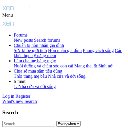
Menu
Forums
New posts
Search forums
Chuẩn bị hôn nhân gia đình
Sức khỏe giới tính
Hôn nhân gia đình
Phong cách sống
Các
khóa học kỹ năng mềm
Làm cha mẹ hàng ngày
Nuôi dưỡng và chăm sóc con cái
Mang thai & Sinh nở
Chia sẻ mua sắm tiêu dùng
Thời trang mẹ bầu
Nhà cửa và đời sống
b-mart
1. Nhà cửa và đời sống
Log in
Register
What's new
Search
Search