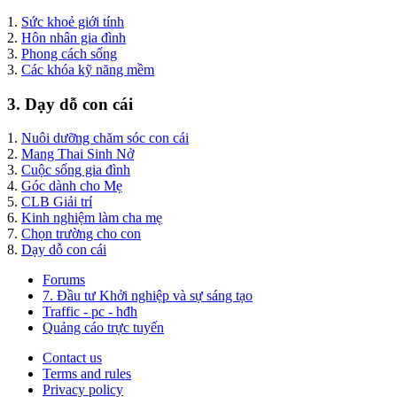
1.
Sức khoẻ giới tính
2.
Hôn nhân gia đình
3.
Phong cách sống
3.
Các khóa kỹ năng mềm
3. Dạy dỗ con cái
1.
Nuôi dưỡng chăm sóc con cái
2.
Mang Thai Sinh Nở
3.
Cuộc sống gia đình
4.
Góc dành cho Mẹ
5.
CLB Giải trí
6.
Kinh nghiệm làm cha mẹ
7.
Chọn trường cho con
8.
Dạy dỗ con cái
Forums
7. Đầu tư Khởi nghiệp và sự sáng tạo
Traffic - pc - hđh
Quảng cáo trực tuyến
Contact us
Terms and rules
Privacy policy