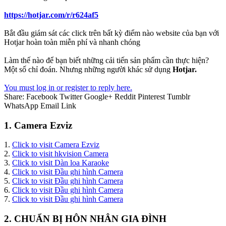
https://hotjar.com/r/r624af5
Bắt đầu giám sát các click trên bất kỳ điểm nào website của bạn với
Hotjar hoàn toàn miễn phí và nhanh chóng
Làm thế nào để bạn biết những cải tiến sản phẩm cần thực hiện?
Một số chỉ đoán. Nhưng những người khác sử dụng
Hotjar.
You must log in or register to reply here.
Share:
Facebook
Twitter
Google+
Reddit
Pinterest
Tumblr
WhatsApp
Email
Link
1. Camera Ezviz
1.
Click to visit Camera Ezviz
2.
Click to visit hkvision Camera
3.
Click to visit Dàn loa Karaoke
4.
Click to visit Đầu ghi hình Camera
5.
Click to visit Đầu ghi hình Camera
6.
Click to visit Đầu ghi hình Camera
7.
Click to visit Đầu ghi hình Camera
2. CHUẨN BỊ HÔN NHÂN GIA ĐÌNH