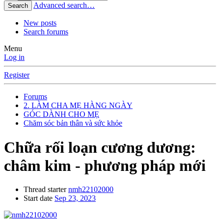
Advanced search…
Search
New posts
Search forums
Menu
Log in
Register
Forums
2. LÀM CHA MẸ HÀNG NGÀY
GÓC DÀNH CHO MẸ
Chăm sóc bản thân và sức khỏe
Chữa rối loạn cương dương:
châm kim - phương pháp mới
Thread starter
nmh22102000
Start date
Sep 23, 2023