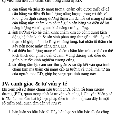
sự việc hứa hẹn của châm cứu trong chữa trị ED:
cân bằng và điều độ năng lượng: châm cứu được thiết kế để
cân bằng và điều độ lưu lượng năng lượng trong cơ thể, và
không ổn định cương dương thậm chí đc nối sát mang sự mất
cân bằng này. châm kim có thể giúp cân bằng và điều độ lại
năng lượng và nâng cao khả năng cương cứng.
ảnh hưởng vào hệ thần kinh: châm kim có công dụng kích
động hệ thần kinh & sản sinh phản ứng thư giãn. điều ấy mà
thậm chí giúp tránh lo lắng và lúng túng, hai nhân tố thậm chí
gây nên hoặc ngày càng tăng ED.
cải thiện lưu lượng máu: các điểm châm kim trên cơ thể có thể
kích thích dòng máu đến Quanh Vùng dương vật. điều đó
giúp bức tốc kinh nghiệm cương cứng.
tác động tâm lý: cảm xúc thư giãn & sự tập kết vào quá trình
châm kim mà thậm chí nâng cấp tư tưởng và thoải mái tự tin
của người mắc ED, giúp họ vượt qua tình trạng này.
IV. cảnh giác & tư vấn y tế
khi xem xét sử dụng châm cứu trong chữa bệnh rối loạn cương
dương (ED), quan trọng nhất là tư vấn với cùng 1 Chuyên Viên y tế
trước lúc ban đầu bất kỳ liệu pháp điều trị nào. tiếp sau đây là một
số điểm phải quan tâm đến và lưu ý:
bàn luận sở hữu bác sĩ: Hãy bàn bạc sở hữu bác sĩ của công