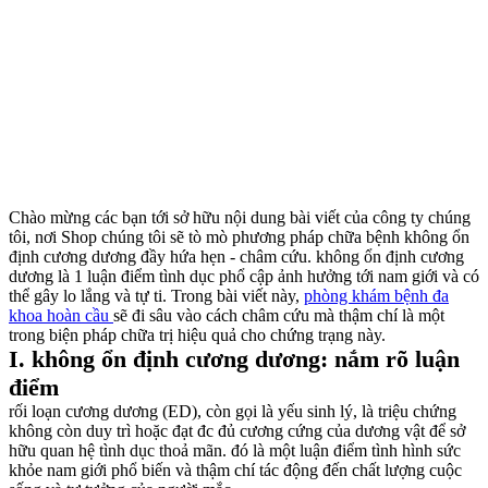
Chào mừng các bạn tới sở hữu nội dung bài viết của công ty chúng
tôi, nơi Shop chúng tôi sẽ tò mò phương pháp chữa bệnh không ổn
định cương dương đầy hứa hẹn - châm cứu. không ổn định cương
dương là 1 luận điểm tình dục phổ cập ảnh hưởng tới nam giới và có
thể gây lo lắng và tự ti. Trong bài viết này,
phòng khám bệnh đa
khoa hoàn cầu
sẽ đi sâu vào cách châm cứu mà thậm chí là một
trong biện pháp chữa trị hiệu quả cho chứng trạng này.
I. không ổn định cương dương: nắm rõ luận
điểm
rối loạn cương dương (ED), còn gọi là yếu sinh lý, là triệu chứng
không còn duy trì hoặc đạt đc đủ cương cứng của dương vật để sở
hữu quan hệ tình dục thoả mãn. đó là một luận điểm tình hình sức
khỏe nam giới phổ biến và thậm chí tác động đến chất lượng cuộc