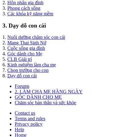
2.
Hôn nhân gia đình
3.
Phong cách sống
3.
Các khóa kỹ năng mềm
3. Dạy dỗ con cái
1.
Nuôi dưỡng chăm sóc con cái
2.
Mang Thai Sinh Nở
3.
Cuộc sống gia đình
4.
Góc dành cho Mẹ
5.
CLB Giải trí
6.
Kinh nghiệm làm cha mẹ
7.
Chọn trường cho con
8.
Dạy dỗ con cái
Forums
2. LÀM CHA MẸ HÀNG NGÀY
GÓC DÀNH CHO MẸ
Chăm sóc bản thân và sức khỏe
Contact us
Terms and rules
Privacy policy
Help
Home