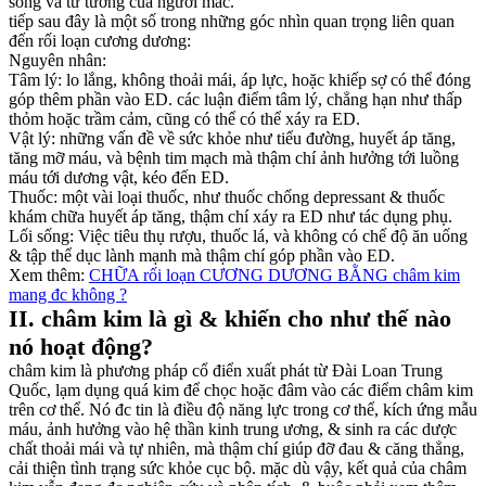
sống và tư tưởng của người mắc.
tiếp sau đây là một số trong những góc nhìn quan trọng liên quan
đến rối loạn cương dương:
Nguyên nhân:
Tâm lý: lo lắng, không thoải mái, áp lực, hoặc khiếp sợ có thể đóng
góp thêm phần vào ED. các luận điểm tâm lý, chẳng hạn như thấp
thỏm hoặc trầm cảm, cũng có thể có thể xáy ra ED.
Vật lý: những vấn đề về sức khỏe như tiểu đường, huyết áp tăng,
tăng mỡ máu, và bệnh tim mạch mà thậm chí ảnh hưởng tới luồng
máu tới dương vật, kéo đến ED.
Thuốc: một vài loại thuốc, như thuốc chống depressant & thuốc
khám chữa huyết áp tăng, thậm chí xáy ra ED như tác dụng phụ.
Lối sống: Việc tiêu thụ rượu, thuốc lá, và không có chế độ ăn uống
& tập thể dục lành mạnh mà thậm chí góp phần vào ED.
Xem thêm:
CHỮA rối loạn CƯƠNG DƯƠNG BẰNG châm kim
mang đc không ?
II. châm kim là gì & khiến cho như thế nào
nó hoạt động?
châm kim là phương pháp cổ điển xuất phát từ Đài Loan Trung
Quốc, lạm dụng quá kim để chọc hoặc đâm vào các điểm châm kim
trên cơ thể. Nó đc tin là điều độ năng lực trong cơ thể, kích ứng mẫu
máu, ảnh hưởng vào hệ thần kinh trung ương, & sinh ra các dược
chất thoải mái và tự nhiên, mà thậm chí giúp đỡ đau & căng thẳng,
cải thiện tình trạng sức khỏe cục bộ. mặc dù vậy, kết quả của châm