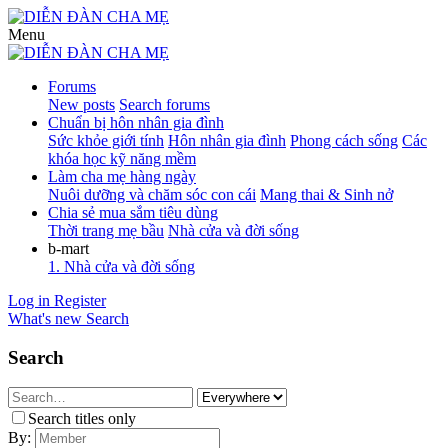
Menu
Forums
New posts
Search forums
Chuẩn bị hôn nhân gia đình
Sức khỏe giới tính
Hôn nhân gia đình
Phong cách sống
Các
khóa học kỹ năng mềm
Làm cha mẹ hàng ngày
Nuôi dưỡng và chăm sóc con cái
Mang thai & Sinh nở
Chia sẻ mua sắm tiêu dùng
Thời trang mẹ bầu
Nhà cửa và đời sống
b-mart
1. Nhà cửa và đời sống
Log in
Register
What's new
Search
Search
Search titles only
By: