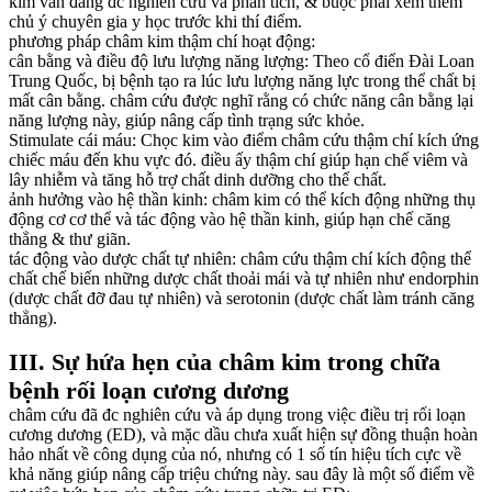
kim vẫn đang đc nghiên cứu và phân tích, & buộc phải xem thêm
chủ ý chuyên gia y học trước khi thí điểm.
phương pháp châm kim thậm chí hoạt động:
cân bằng và điều độ lưu lượng năng lượng: Theo cổ điển Đài Loan
Trung Quốc, bị bệnh tạo ra lúc lưu lượng năng lực trong thể chất bị
mất cân bằng. châm cứu được nghĩ rằng có chức năng cân bằng lại
năng lượng này, giúp nâng cấp tình trạng sức khỏe.
Stimulate cái máu: Chọc kim vào điểm châm cứu thậm chí kích ứng
chiếc máu đến khu vực đó. điều ấy thậm chí giúp hạn chế viêm và
lây nhiễm và tăng hỗ trợ chất dinh dưỡng cho thể chất.
ảnh hưởng vào hệ thần kinh: châm kim có thể kích động những thụ
động cơ cơ thể và tác động vào hệ thần kinh, giúp hạn chế căng
thẳng & thư giãn.
tác động vào dược chất tự nhiên: châm cứu thậm chí kích động thể
chất chế biến những dược chất thoải mái và tự nhiên như endorphin
(dược chất đỡ đau tự nhiên) và serotonin (dược chất làm tránh căng
thẳng).
III. Sự hứa hẹn của châm kim trong chữa
bệnh rối loạn cương dương
châm cứu đã đc nghiên cứu và áp dụng trong việc điều trị rối loạn
cương dương (ED), và mặc dầu chưa xuất hiện sự đồng thuận hoàn
hảo nhất về công dụng của nó, nhưng có 1 số tín hiệu tích cực về
khả năng giúp nâng cấp triệu chứng này. sau đây là một số điểm về