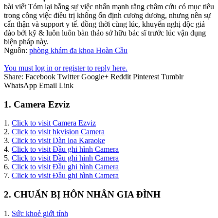
bài viết Tóm lại bằng sự việc nhấn mạnh rằng châm cứu có mục tiêu
trong công việc điều trị không ổn định cương dương, nhưng nên sự
cẩn thận và support y tế. đồng thời cùng lúc, khuyến nghị độc giả
đào bới kỹ & luôn luôn bàn thảo sở hữu bác sĩ trước lúc vận dụng
biện pháp này.
Nguồn:
phòng khám đa khoa Hoàn Cầu
You must log in or register to reply here.
Share:
Facebook
Twitter
Google+
Reddit
Pinterest
Tumblr
WhatsApp
Email
Link
1. Camera Ezviz
1.
Click to visit Camera Ezviz
2.
Click to visit hkvision Camera
3.
Click to visit Dàn loa Karaoke
4.
Click to visit Đầu ghi hình Camera
5.
Click to visit Đầu ghi hình Camera
6.
Click to visit Đầu ghi hình Camera
7.
Click to visit Đầu ghi hình Camera
2. CHUẨN BỊ HÔN NHÂN GIA ĐÌNH
1.
Sức khoẻ giới tính