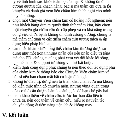
ty về tình hình sức khỏe toàn bộ của bạn & không ổn định
cương dương của khách hàng. bác sĩ mà thậm chí đưa ra lời
khuyên và đánh giá xem liệu châm kim thích nghi cho mình
hay là không.
chọn một Chuyên Viên châm kim có hoảng hốt nghiệm: nếu
như khách hàng đưa ra quyết định thử châm kim, hãy chọn
một chuyên gia châm cứu đc cấp phép và có khả năng trong
công việc chữa bệnh không ổn định cương dương. chúng ta
mà thậm chí định vị các điểm châm cứu tương thích & áp
dụng biện pháp bình an.
cân nhắc khám chữa tổng thể: châm kim thường được sử
dụng như một trong những phần của liệu pháp điều trị tổng
thể cho ED. chúng ta cũng phải xem xét đổi khác lối sống,
tập thể thao, & support tư tưởng ví như bắt buộc.
kiểm định công dụng phụ: chúng ta nên theo dõi tác dụng phụ
của châm kim & thông báo cho Chuyên Viên châm kim và
bác sĩ nếu bạn chạm mặt bất cứ luận điểm gì.
không tự điều trị: đừng nên tự triển khai châm cứu mà không
có kiến thức trình độ chuyên môn. những vùng quan trọng
của cơ thể cần được chăm lo cảnh giác để hạn chế gây hại.
tham khảo thêm về châm cứu: trước lúc ban đầu liệu trình
chữa trị, nên đọc thêm về châm cứu, hiểu rõ nguyên tắc
chuyển động & tiềm năng tiện ích & không may.
V. kết luận