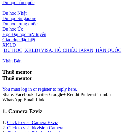
Du học hàn quốc
Du học Nhật
Du học Singapore
Du học trung quốc
Du học Úc
Học Đại học trực tuyến
Giáo dục đặc biệt
XKLD
[DU HOC, XKLD] VISA, HỘ CHIẾU JAPAN, HÀN QUỐC
Nhân Bản
Thuê mentor
Thuê mentor
You must log in or register to reply here.
Share:
Facebook
Twitter
Google+
Reddit
Pinterest
Tumblr
WhatsApp
Email
Link
1. Camera Ezviz
1.
Click to visit Camera Ezviz
2.
Click to visit hkvision Camera