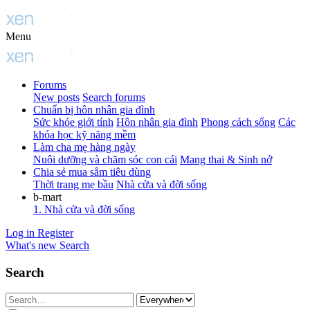
Menu
Forums
New posts
Search forums
Chuẩn bị hôn nhân gia đình
Sức khỏe giới tính
Hôn nhân gia đình
Phong cách sống
Các
khóa học kỹ năng mềm
Làm cha mẹ hàng ngày
Nuôi dưỡng và chăm sóc con cái
Mang thai & Sinh nở
Chia sẻ mua sắm tiêu dùng
Thời trang mẹ bầu
Nhà cửa và đời sống
b-mart
1. Nhà cửa và đời sống
Log in
Register
What's new
Search
Search