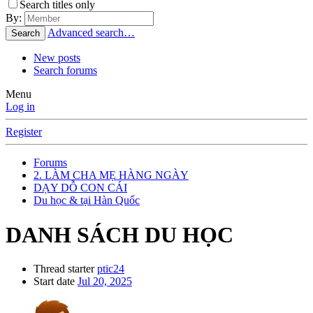
Search titles only
By:
Advanced search…
Search
New posts
Search forums
Menu
Log in
Register
Forums
2. LÀM CHA MẸ HÀNG NGÀY
DẠY DỖ CON CÁI
Du học & tại Hàn Quốc
DANH SÁCH DU HỌC
Thread starter
ptic24
Start date
Jul 20, 2025