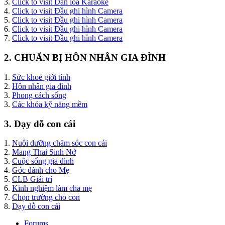
3.
Click to visit Dàn loa Karaoke
4.
Click to visit Đầu ghi hình Camera
5.
Click to visit Đầu ghi hình Camera
6.
Click to visit Đầu ghi hình Camera
7.
Click to visit Đầu ghi hình Camera
2. CHUẨN BỊ HÔN NHÂN GIA ĐÌNH
1.
Sức khoẻ giới tính
2.
Hôn nhân gia đình
3.
Phong cách sống
3.
Các khóa kỹ năng mềm
3. Dạy dỗ con cái
1.
Nuôi dưỡng chăm sóc con cái
2.
Mang Thai Sinh Nở
3.
Cuộc sống gia đình
4.
Góc dành cho Mẹ
5.
CLB Giải trí
6.
Kinh nghiệm làm cha mẹ
7.
Chọn trường cho con
8.
Dạy dỗ con cái
Forums