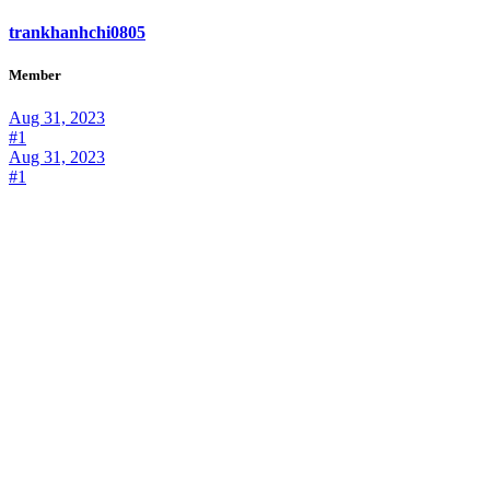
trankhanhchi0805
Member
Aug 31, 2023
#1
Aug 31, 2023
#1