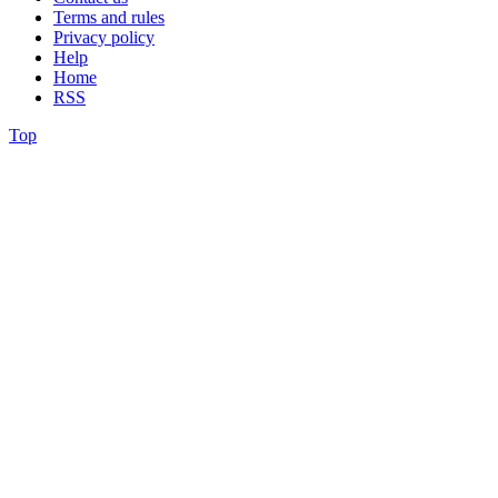
Terms and rules
Privacy policy
Help
Home
RSS
Top