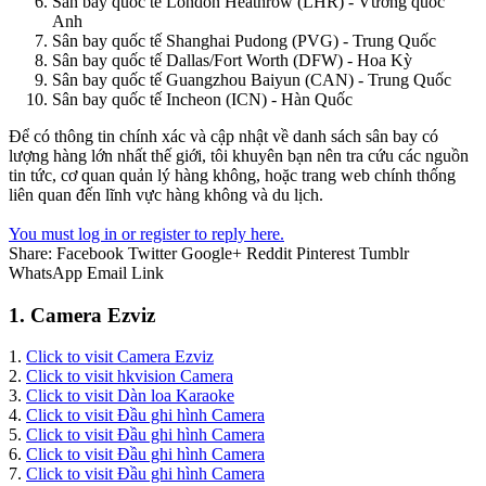
Sân bay quốc tế London Heathrow (LHR) - Vương quốc
Anh
Sân bay quốc tế Shanghai Pudong (PVG) - Trung Quốc
Sân bay quốc tế Dallas/Fort Worth (DFW) - Hoa Kỳ
Sân bay quốc tế Guangzhou Baiyun (CAN) - Trung Quốc
Sân bay quốc tế Incheon (ICN) - Hàn Quốc
Để có thông tin chính xác và cập nhật về danh sách sân bay có
lượng hàng lớn nhất thế giới, tôi khuyên bạn nên tra cứu các nguồn
tin tức, cơ quan quản lý hàng không, hoặc trang web chính thống
liên quan đến lĩnh vực hàng không và du lịch.
You must log in or register to reply here.
Share:
Facebook
Twitter
Google+
Reddit
Pinterest
Tumblr
WhatsApp
Email
Link
1. Camera Ezviz
1.
Click to visit Camera Ezviz
2.
Click to visit hkvision Camera
3.
Click to visit Dàn loa Karaoke
4.
Click to visit Đầu ghi hình Camera
5.
Click to visit Đầu ghi hình Camera
6.
Click to visit Đầu ghi hình Camera
7.
Click to visit Đầu ghi hình Camera