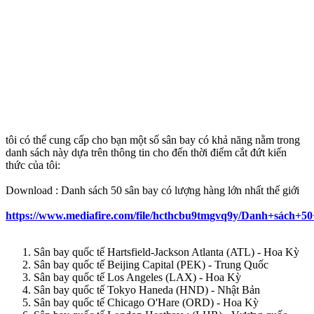
tôi có thể cung cấp cho bạn một số sân bay có khả năng nằm trong
danh sách này dựa trên thông tin cho đến thời điểm cắt đứt kiến
thức của tôi:
Download : Danh sách 50 sân bay có lượng hàng lớn nhất thế giới
https://www.mediafire.com/file/hcthcbu9tmgvq9y/Danh+sách+5
Sân bay quốc tế Hartsfield-Jackson Atlanta (ATL) - Hoa Kỳ
Sân bay quốc tế Beijing Capital (PEK) - Trung Quốc
Sân bay quốc tế Los Angeles (LAX) - Hoa Kỳ
Sân bay quốc tế Tokyo Haneda (HND) - Nhật Bản
Sân bay quốc tế Chicago O'Hare (ORD) - Hoa Kỳ