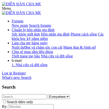
Menu
Forums
New posts
Search forums
Chuẩn bị hôn nhân gia đình
Sức khỏe giới tính
Hôn nhân gia đình
Phong cách sống
Các
khóa học kỹ năng mềm
Làm cha mẹ hàng ngày
Nuôi dưỡng và chăm sóc con cái
Mang thai & Sinh nở
Chia sẻ mua sắm tiêu dùng
Thời trang mẹ bầu
Nhà cửa và đời sống
b-mart
1. Nhà cửa và đời sống
Log in
Register
What's new
Search
Search
Search titles only
By: