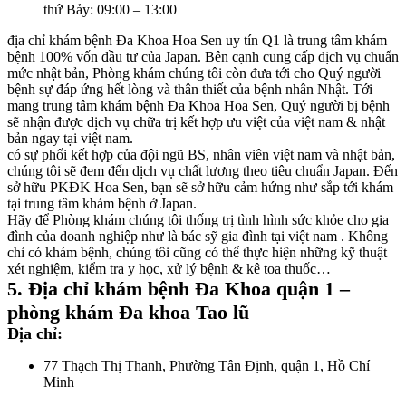
thứ Bảy: 09:00 – 13:00
địa chỉ khám bệnh Đa Khoa Hoa Sen uy tín Q1 là trung tâm khám
bệnh 100% vốn đầu tư của Japan. Bên cạnh cung cấp dịch vụ chuẩn
mức nhật bản, Phòng khám chúng tôi còn đưa tới cho Quý người
bệnh sự đáp ứng hết lòng và thân thiết của bệnh nhân Nhật. Tới
mang trung tâm khám bệnh Đa Khoa Hoa Sen, Quý người bị bệnh
sẽ nhận được dịch vụ chữa trị kết hợp ưu việt của việt nam & nhật
bản ngay tại việt nam.
có sự phối kết hợp của đội ngũ BS, nhân viên việt nam và nhật bản,
chúng tôi sẽ đem đến dịch vụ chất lương theo tiêu chuẩn Japan. Đến
sở hữu PKĐK Hoa Sen, bạn sẽ sở hữu cảm hứng như sắp tới khám
tại trung tâm khám bệnh ở Japan.
Hãy để Phòng khám chúng tôi thống trị tình hình sức khỏe cho gia
đình của doanh nghiệp như là bác sỹ gia đình tại việt nam . Không
chỉ có khám bệnh, chúng tôi cũng có thể thực hiện những kỹ thuật
xét nghiệm, kiểm tra y học, xử lý bệnh & kê toa thuốc…
5. Địa chỉ khám bệnh Đa Khoa quận 1 –
phòng khám Đa khoa Tao lũ
Địa chỉ:
77 Thạch Thị Thanh, Phường Tân Định, quận 1, Hồ Chí
Minh