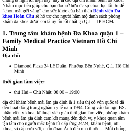
chúng ta nghĩ tới hiện nay, này là các địa chỉ khám bệnh đa khoa.
Nhằm mục tiêu giúp cho bạn đọc sở hữu đc sự chọn lọc tối ưu để
“chọn mặt gửi vàng” cho sức khỏe của bản thân
Bệnh viện Đa
khoa Hoàn Cầu
sẽ hỗ trợ cho người hâm mộ danh sách phòng
khám đa khoa được coi là uy tín tốt nhất tại Q.1 – TP HCM.
1. Trung tâm khám bệnh Đa Khoa quận 1 –
Family Medical Practice Vietnam Hồ Chí
Minh
Địa chỉ:
Diamond Plaza 34 Lê Duẩn, Phường Bến Nghé, Q.1, Hồ Chí
Minh
thời gian làm việc:
thứ Hai – Chủ Nhật: 08:00 – 19:00
địa chỉ khám bệnh mái ấm gia đình là 1 siêu thị có vốn quốc tế đã
đến hoạt động trong nghành y tế năm 1994. Cùng với đội ngũ BS,
nhân viên y khoa, kĩ thuật viên giàu thời gian làm việc, phòng khám
bệnh mái ấm gia đình cam kết mang đến dịch vụ y khoa quan tâm
tận tâm cho người mắc bệnh từ đáp ứng 24/24, khám bệnh, nhi
khoa, sơ cấp cứu vớt, chẩn đoán Ảnh đến nhà thuốc… Mỗi chống