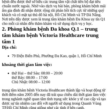
bệnh đều được thứ sở hữu các trung tâm vật chất tiến bộ đạt tiêu
chuẩn nước ngoài. Nhờ vào dịch vụ bài bản, phòng khám bệnh mái
ấm gia đình đã nhận được rộng rãi phản hồi tích cực từ những quý
khách và có mặt tại thủ đô hà nội, Hồ Chí Minh và TP Đà Nẵng.
Nơi trên đây được xem là trung tâm khám bệnh Đa Khoa uy tín Q1
cho mỗi cá nhân đến thăm khám và sử dụng dịch vụ y học.
2. Phòng khám bệnh Đa khoa Q.1 – trung
tâm khám bệnh Victoria Healthcare trung
tâm 1
Địa chỉ:
79 Điện Biên Phủ, Phường Đa Kao, quận 1, Hồ Chí Minh
khoảng thời gian làm việc:
thứ Hai – thứ Sáu: 08:00 – 20:00
thứ Bảy: 08:00 – 17:00
Chủ Nhật: 08:00 – 12:00
trung tâm khám bệnh Victoria Healthcare thành lập và hoạt động từ
thời điểm năm 2005 đến nay đã trải qua chiều dài thời gian làm việc
trong nghành nghề quan tâm tình trạng sức khỏe y tế cao cấp và tạo
được sự tín nhiệm cao đối với người sử dụng trong Quanh Vùng
TP.Hồ Chí Minh cũng giống như các tỉnh ở bên cạnh.