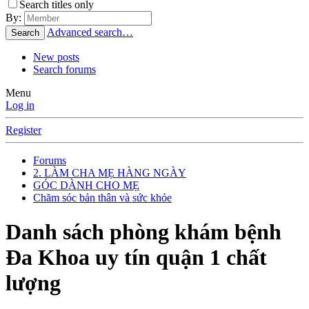
Search titles only
By:
Advanced search…
Search
New posts
Search forums
Menu
Log in
Register
Forums
2. LÀM CHA MẸ HÀNG NGÀY
GÓC DÀNH CHO MẸ
Chăm sóc bản thân và sức khỏe
Danh sách phòng khám bệnh
Đa Khoa uy tín quận 1 chất
lượng