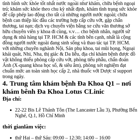
tình hình sức khỏe tốt nhất nước ngoài như khám, chữa bệnh ngoại
trú; khám sức khỏe theo chu kỳ nhất định, khám tình trạng sức khỏe
để cấp phép lao động cho tất cả những người nước ngoài; chữa
bệnh can thiệp lúc đầu các trường hợp cấp cứu vớt, gặp chấn
thương, tai nạn; dịch vụ chuyển viện bằng xe cứu vãn thương sở
hữu chuyên viên y khoa đi cùng, v.v… cho bệnh nhân, người sử
dụng & nhà hàng tại TP. HCM & các tỉnh bên cạnh, nhất là cộng
đồng người nước ngoài đang sinh sống và thao tác tại TP. HCM.
với những chuyên nghành Nội, Sản phụ khoa, tai mũi họng, Ngoại
khái quát, Nhi, Nha, thị giác & Da liễu, địa chỉ khám bệnh được đồ
vật không thiếu phòng cấp cứu vớt, phòng tiểu phẫu, chẩn đoán
Ảnh (X-quang khoa học số, & siêu âm), phòng xét nghiệm đạt
chuẩn mức an toàn sinh học cấp 2, nhà thuốc với Dược sĩ support
trong ngày.
4. Trung tâm khám bệnh Đa Khoa Q1 – nơi
khám bênh Đa Khoa Lotus CLinic
Địa chỉ:
22-22 Bis Lê Thánh Tôn (The Lancaster Lầu 3), Phường Bến
Nghé, Q.1, Hồ Chí Minh
thời gianlàm việc:
thứ Hai – thứ Sáu: 09:00 – 12:30; 14:00 – 16:00