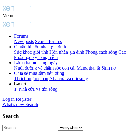
Menu
Forums
New posts
Search forums
Chuẩn bị hôn nhân gia đình
Sức khỏe giới tính
Hôn nhân gia đình
Phong cách sống
Các
khóa học kỹ năng mềm
Làm cha mẹ hàng ngày
Nuôi dưỡng và chăm sóc con cái
Mang thai & Sinh nở
Chia sẻ mua sắm tiêu dùng
Thời trang mẹ bầu
Nhà cửa và đời sống
b-mart
1. Nhà cửa và đời sống
Log in
Register
What's new
Search
Search