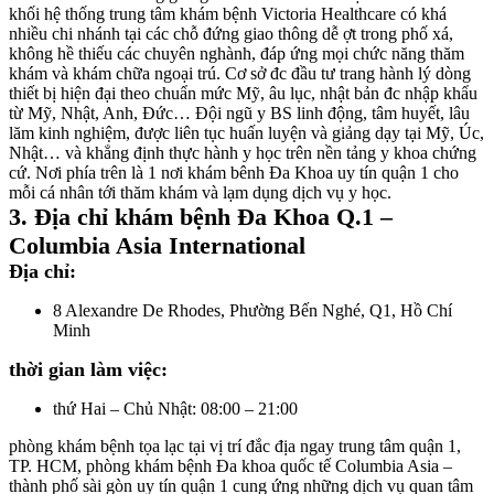
khối hệ thống trung tâm khám bệnh Victoria Healthcare có khá
nhiều chi nhánh tại các chỗ đứng giao thông dễ ợt trong phố xá,
không hề thiếu các chuyên nghành, đáp ứng mọi chức năng thăm
khám và khám chữa ngoại trú. Cơ sở đc đầu tư trang hành lý dòng
thiết bị hiện đại theo chuẩn mức Mỹ, âu lục, nhật bản đc nhập khẩu
từ Mỹ, Nhật, Anh, Đức… Đội ngũ y BS linh động, tâm huyết, lâu
lăm kinh nghiệm, được liên tục huấn luyện và giảng dạy tại Mỹ, Úc,
Nhật… và khẳng định thực hành y học trên nền tảng y khoa chứng
cứ. Nơi phía trên là 1 nơi khám bênh Đa Khoa uy tín quận 1 cho
mỗi cá nhân tới thăm khám và lạm dụng dịch vụ y học.
3. Địa chỉ khám bệnh Đa Khoa Q.1 –
Columbia Asia International
Địa chỉ:
8 Alexandre De Rhodes, Phường Bến Nghé, Q1, Hồ Chí
Minh
thời gian làm việc:
thứ Hai – Chủ Nhật: 08:00 – 21:00
phòng khám bệnh tọa lạc tại vị trí đắc địa ngay trung tâm quận 1,
TP. HCM, phòng khám bệnh Đa khoa quốc tế Columbia Asia –
thành phố sài gòn uy tín quận 1 cung ứng những dịch vụ quan tâm