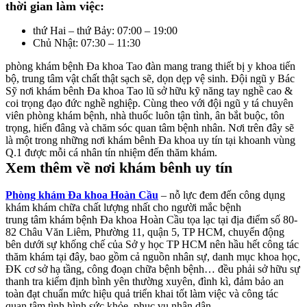
thời gian làm việc:
thứ Hai – thứ Bảy: 07:00 – 19:00
Chủ Nhật: 07:30 – 11:30
phòng khám bệnh Đa khoa Tao đàn mang trang thiết bị y khoa tiến
bộ, trung tâm vật chất thật sạch sẽ, dọn dẹp vệ sinh. Đội ngũ y Bác
Sỹ nơi khám bênh Đa khoa Tao lũ sở hữu kỹ năng tay nghề cao &
coi trọng đạo đức nghề nghiệp. Cùng theo với đội ngũ y tá chuyên
viên phòng khám bệnh, nhà thuốc luôn tận tình, ân bắt buộc, tôn
trọng, hiến đâng và chăm sóc quan tâm bệnh nhân. Nơi trên đây sẽ
là một trong những nơi khám bênh Đa khoa uy tín tại khoanh vùng
Q.1 được mỗi cá nhân tín nhiệm đến thăm khám.
Xem thêm về nơi khám bênh uy tín
Phòng khám Đa khoa Hoàn Cầu
– nỗ lực đem đến công dụng
khám khám chữa chất lượng nhất cho người mắc bệnh
trung tâm khám bệnh Đa khoa Hoàn Cầu tọa lạc tại địa điểm số 80-
82 Châu Văn Liêm, Phường 11, quận 5, TP HCM, chuyển động
bên dưới sự khống chế của Sở y học TP HCM nên hầu hết công tác
thăm khám tại đây, bao gồm cả nguồn nhân sự, danh mục khoa học,
ĐK cơ sở hạ tầng, công đoạn chữa bệnh bệnh… đều phải sở hữu sự
thanh tra kiểm định bình yên thường xuyên, đình kì, đảm bảo an
toàn đạt chuẩn mức hiệu quả triển khai tốt làm việc và công tác
quan tâm tình hình sức khỏe, phục vụ nhân dân.