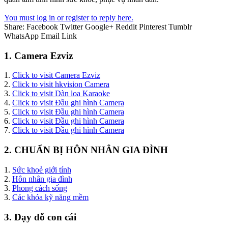
You must log in or register to reply here.
Share:
Facebook
Twitter
Google+
Reddit
Pinterest
Tumblr
WhatsApp
Email
Link
1. Camera Ezviz
1.
Click to visit Camera Ezviz
2.
Click to visit hkvision Camera
3.
Click to visit Dàn loa Karaoke
4.
Click to visit Đầu ghi hình Camera
5.
Click to visit Đầu ghi hình Camera
6.
Click to visit Đầu ghi hình Camera
7.
Click to visit Đầu ghi hình Camera
2. CHUẨN BỊ HÔN NHÂN GIA ĐÌNH
1.
Sức khoẻ giới tính
2.
Hôn nhân gia đình
3.
Phong cách sống
3.
Các khóa kỹ năng mềm
3. Dạy dỗ con cái