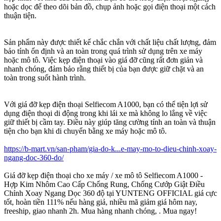
hoặc dọc để theo dõi bản đồ, chụp ảnh hoặc gọi điện thoại một cách
thuận tiện.
Sản phẩm này được thiết kế chắc chắn với chất liệu chất lượng, đảm
bảo tính ổn định và an toàn trong quá trình sử dụng trên xe máy
hoặc mô tô. Việc kẹp điện thoại vào giá đỡ cũng rất đơn giản và
nhanh chóng, đảm bảo rằng thiết bị của bạn được giữ chặt và an
toàn trong suốt hành trình.
Với giá đỡ kẹp điện thoại Selfiecom A1000, bạn có thể tiện lợi sử
dụng điện thoại di động trong khi lái xe mà không lo lắng về việc
giữ thiết bị cầm tay. Điều này giúp tăng cường tính an toàn và thuận
tiện cho bạn khi di chuyển bằng xe máy hoặc mô tô.
https://b-mart.vn/san-pham/gia-do-k...e-may-mo-to-dieu-chinh-xoay-
ngang-doc-360-do/
Giá đỡ kẹp điện thoại cho xe máy / xe mô tô Selfiecom A1000 -
Hợp Kim Nhôm Cao Cấp Chống Rung, Chống Cướp Giật Điều
Chỉnh Xoay Ngang Dọc 360 độ tại YUNTENG OFFICIAL giá cực
tốt, hoàn tiền 111% nếu hàng giả, nhiều mã giảm giá hôm nay,
freeship, giao nhanh 2h. Mua hàng nhanh chóng, . Mua ngay!