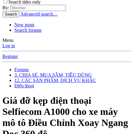
Search titles only
By:
Advanced search…
Search
New posts
Search forums
Menu
Log in
Register
Forums
3. CHIA SẺ, MUA SẮM, TIÊU DÙNG
12. CÁC SẢN PHẨM, DỊCH VỤ KHÁC
Điện thoại
Giá đỡ kẹp điện thoại
Selfiecom A1000 cho xe máy
mô tô Điều Chỉnh Xoay Ngang
Dọc 360 độ