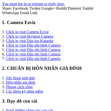
You must log in or register to reply here.
Share:
Facebook
Twitter
Google+
Reddit
Pinterest
Tumblr
WhatsApp
Email
Link
1. Camera Ezviz
1.
Click to visit Camera Ezviz
2.
Click to visit hkvision Camera
3.
Click to visit Dàn loa Karaoke
4.
Click to visit Đầu ghi hình Camera
5.
Click to visit Đầu ghi hình Camera
6.
Click to visit Đầu ghi hình Camera
7.
Click to visit Đầu ghi hình Camera
2. CHUẨN BỊ HÔN NHÂN GIA ĐÌNH
1.
Sức khoẻ giới tính
2.
Hôn nhân gia đình
3.
Phong cách sống
3.
Các khóa kỹ năng mềm
3. Dạy dỗ con cái
1.
Nuôi dưỡng chăm sóc con cái