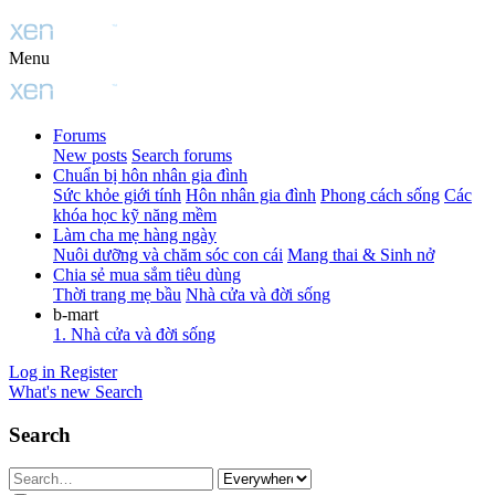
Menu
Forums
New posts
Search forums
Chuẩn bị hôn nhân gia đình
Sức khỏe giới tính
Hôn nhân gia đình
Phong cách sống
Các
khóa học kỹ năng mềm
Làm cha mẹ hàng ngày
Nuôi dưỡng và chăm sóc con cái
Mang thai & Sinh nở
Chia sẻ mua sắm tiêu dùng
Thời trang mẹ bầu
Nhà cửa và đời sống
b-mart
1. Nhà cửa và đời sống
Log in
Register
What's new
Search
Search