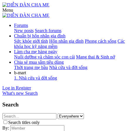
Menu
Forums
New posts
Search forums
Chuẩn bị hôn nhân gia đình
Sức khỏe giới tính
Hôn nhân gia đình
Phong cách sống
Các
khóa học kỹ năng mềm
Làm cha mẹ hàng ngày
Nuôi dưỡng và chăm sóc con cái
Mang thai & Sinh nở
Chia sẻ mua sắm tiêu dùng
Thời trang mẹ bầu
Nhà cửa và đời sống
b-mart
1. Nhà cửa và đời sống
Log in
Register
What's new
Search
Search
Search titles only
By: