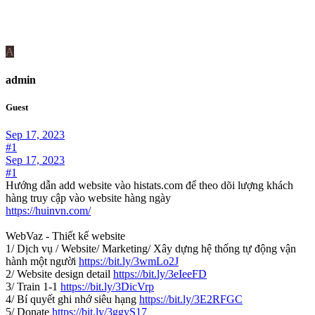
A
admin
Guest
Sep 17, 2023
#1
Sep 17, 2023
#1
Hướng dẫn add website vào histats.com để theo dõi lượng khách
hàng truy cập vào website hàng ngày
https://huinvn.com/
WebVaz - Thiết kế website
1/ Dịch vụ / Website/ Marketing/ Xây dựng hệ thống tự động vận
hành một người
https://bit.ly/3wmLo2J
2/ Website design detail
https://bit.ly/3eIeeFD
3/ Train 1-1
https://bit.ly/3DicVrp
4/ Bí quyết ghi nhớ siêu hạng
https://bit.ly/3E2RFGC
5/ Donate
https://bit.ly/3ggyS17