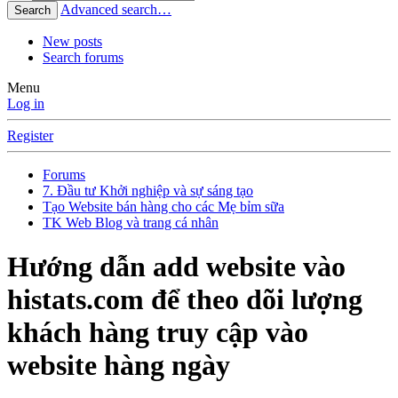
Advanced search…
Search
New posts
Search forums
Menu
Log in
Register
Forums
7. Đầu tư Khởi nghiệp và sự sáng tạo
Tạo Website bán hàng cho các Mẹ bỉm sữa
TK Web Blog và trang cá nhân
Hướng dẫn add website vào
histats.com để theo dõi lượng
khách hàng truy cập vào
website hàng ngày