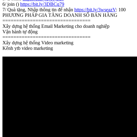
6/ join ()
https://bit.ly/3DBCq79
7/ Quà tặng, Nhập thông tin để nhận
https://bit.ly/3wseazV
: 100
PHƯƠNG PHÁP GIA TĂNG DOANH SỐ BÁN HÀNG
================================
Xây dựng hệ thống Email Marketing cho doanh nghiệp
Vận hành tự động
================================
Xây dựng hệ thống Video marketing
Kênh ytb video marketing