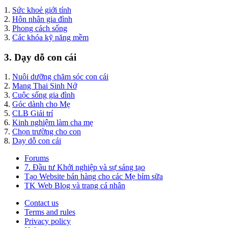
1.
Sức khoẻ giới tính
2.
Hôn nhân gia đình
3.
Phong cách sống
3.
Các khóa kỹ năng mềm
3. Dạy dỗ con cái
1.
Nuôi dưỡng chăm sóc con cái
2.
Mang Thai Sinh Nở
3.
Cuộc sống gia đình
4.
Góc dành cho Mẹ
5.
CLB Giải trí
6.
Kinh nghiệm làm cha mẹ
7.
Chọn trường cho con
8.
Dạy dỗ con cái
Forums
7. Đầu tư Khởi nghiệp và sự sáng tạo
Tạo Website bán hàng cho các Mẹ bỉm sữa
TK Web Blog và trang cá nhân
Contact us
Terms and rules
Privacy policy