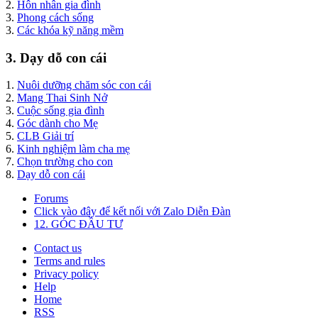
2.
Hôn nhân gia đình
3.
Phong cách sống
3.
Các khóa kỹ năng mềm
3. Dạy dỗ con cái
1.
Nuôi dưỡng chăm sóc con cái
2.
Mang Thai Sinh Nở
3.
Cuộc sống gia đình
4.
Góc dành cho Mẹ
5.
CLB Giải trí
6.
Kinh nghiệm làm cha mẹ
7.
Chọn trường cho con
8.
Dạy dỗ con cái
Forums
Click vào đây để kết nối với Zalo Diễn Đàn
12. GÓC ĐẦU TƯ
Contact us
Terms and rules
Privacy policy
Help
Home
RSS