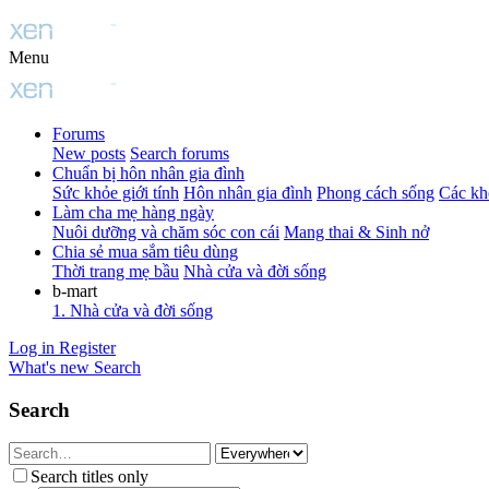
Menu
Forums
New posts
Search forums
Chuẩn bị hôn nhân gia đình
Sức khỏe giới tính
Hôn nhân gia đình
Phong cách sống
Các kh
Làm cha mẹ hàng ngày
Nuôi dưỡng và chăm sóc con cái
Mang thai & Sinh nở
Chia sẻ mua sắm tiêu dùng
Thời trang mẹ bầu
Nhà cửa và đời sống
b-mart
1. Nhà cửa và đời sống
Log in
Register
What's new
Search
Search
Search titles only