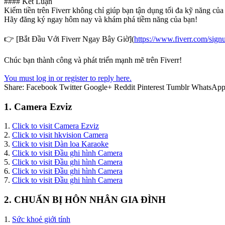
#### Kết Luận
Kiếm tiền trên Fiverr không chỉ giúp bạn tận dụng tối đa kỹ năng của
Hãy đăng ký ngay hôm nay và khám phá tiềm năng của bạn!
👉 [Bắt Đầu Với Fiverr Ngay Bây Giờ](
https://www.fiverr.com/sign
Chúc bạn thành công và phát triển mạnh mẽ trên Fiverr!
You must log in or register to reply here.
Share:
Facebook
Twitter
Google+
Reddit
Pinterest
Tumblr
WhatsAp
1. Camera Ezviz
1.
Click to visit Camera Ezviz
2.
Click to visit hkvision Camera
3.
Click to visit Dàn loa Karaoke
4.
Click to visit Đầu ghi hình Camera
5.
Click to visit Đầu ghi hình Camera
6.
Click to visit Đầu ghi hình Camera
7.
Click to visit Đầu ghi hình Camera
2. CHUẨN BỊ HÔN NHÂN GIA ĐÌNH
1.
Sức khoẻ giới tính