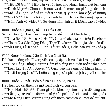
Gig là dịch vụ bạn cung cấp trên Fiverr. Để tạo một gig hấp dẫn:
- **Tiêu Đề Gig**: Hấp dẫn và rõ ràng, cho khách hàng biết bạn cung
- **Danh Mục**: Chọn danh mục và danh mục con phù hợp để dịch v
- **Mô Tả Gig**: Mô tả chi tiết dịch vụ, quy trình làm việc, và nhữ
- **Giá Cả**: Đặt giá hợp lý và cạnh tranh. Bạn có thể cung cấp nhi
- **Hình Ảnh và Video**: Sử dụng hình ảnh chất lượng cao và video g
#### Bước 4: Quảng Bá Gigs Của Bạn
Sau khi tạo gig, bạn cần quảng bá nó để thu hút khách hàng:
- **Chia Sẻ Trên Mạng Xã Hội**: Chia sẻ gig của bạn trên Facebook,
- **Tham Gia Các Cộng Đồng Trực Tuyến**: Tham gia các diễn đàn và
- **Sử Dụng Từ Khóa SEO**: Tối ưu hóa gig của bạn với từ khóa phù
#### Bước 5: Cung Cấp Dịch Vụ Xuất Sắc
Để thành công trên Fiverr, việc cung cấp dịch vụ chất lượng là điều tố
- **Giao Hàng Đúng Hạn**: Đảm bảo rằng bạn luôn hoàn thành đơn 
- **Liên Lạc Thường Xuyên**: Giao tiếp hiệu quả với khách hàng, l
- **Chất Lượng Cao**: Luôn cung cấp sản phẩm/dịch vụ với chất lượn
#### Bước 6: Phát Triển Và Nâng Cao Kỹ Năng
Hãy liên tục cải thiện và mở rộng dịch vụ của bạn:
- **Học Hỏi Thêm**: Tham gia các khóa học trực tuyến để nâng cao
- **Lắng Nghe Phản Hồi**: Chú ý đến phản hồi của khách hàng để cả
- **Mở Rộng Dịch Vụ**: Cung cấp thêm các dịch vụ mới để thu hút 