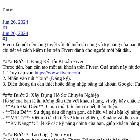
Guest
Jun 26, 2024
#1
Jun 26, 2024
#1
Fiverr là một nền tảng tuyệt vời để biến tài năng và kỹ năng của bạn
chi tiết về cách kiếm tiền trên Fiverr dành cho người mới bắt đầu.
#### Bước 1: Đăng Ký Tài Khoản Fiverr
Trước tiên, bạn cần tạo một tài khoản trên Fiverr. Quá trình này rất đ
1. Truy cập vào
https://www.fiverr.com
2. Nhấn vào nút “Join” (Đăng ký).
3. Điền thông tin cần thiết hoặc đăng nhập bằng tài khoản Google, F
#### Bước 2: Xây Dựng Hồ Sơ Chuyên Nghiệp
Hồ sơ của bạn là ấn tượng đầu tiên với khách hàng, vì vậy hãy chắc 
- **Ảnh Đại Diện**: Chọn một bức ảnh rõ nét, thân thiện.
- **Tiêu Đề**: Sử dụng tiêu đề ngắn gọn, dễ hiểu và nêu bật kỹ năng
- **Mô Tả**: Viết mô tả chi tiết về kinh nghiệm, kỹ năng và dịch vụ 
- **Kỹ Năng**: Liệt kê các kỹ năng chính của bạn, giúp khách hàng 
#### Bước 3: Tạo Gigs (Dịch Vụ)