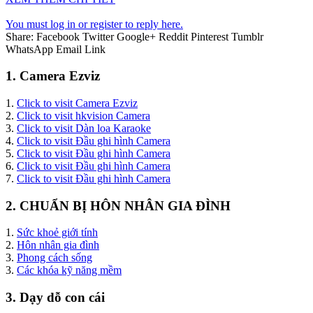
You must log in or register to reply here.
Share:
Facebook
Twitter
Google+
Reddit
Pinterest
Tumblr
WhatsApp
Email
Link
1. Camera Ezviz
1.
Click to visit Camera Ezviz
2.
Click to visit hkvision Camera
3.
Click to visit Dàn loa Karaoke
4.
Click to visit Đầu ghi hình Camera
5.
Click to visit Đầu ghi hình Camera
6.
Click to visit Đầu ghi hình Camera
7.
Click to visit Đầu ghi hình Camera
2. CHUẨN BỊ HÔN NHÂN GIA ĐÌNH
1.
Sức khoẻ giới tính
2.
Hôn nhân gia đình
3.
Phong cách sống
3.
Các khóa kỹ năng mềm
3. Dạy dỗ con cái