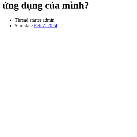
ứng dụng của mình?
Thread starter
admin
Start date
Feb 7, 2024