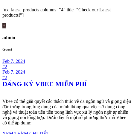
[ux_latest_products columns="4" title="Check our Latest
products!"]
A
admin
Guest
Feb 7, 2024
#2
Feb 7, 2024
#2
ĐĂNG KÝ VBEE MIỄN PHÍ
Vbee có thể giải quyết các thách thức về đa ngôn ngữ và giọng điệu
đặc trưng trong ứng dụng của mình thông qua việc sử dụng công
nghệ và thuật toán tiên tiến trong lĩnh vực xử lý ngôn ngữ tự nhiên
và giọng nói tổng hợp. Dưới đây là một số phương thức mà Vbee
có thể áp dụng:
XEM THÊM CHI TIẾT