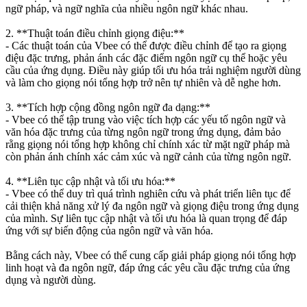
ngữ pháp, và ngữ nghĩa của nhiều ngôn ngữ khác nhau.
2. **Thuật toán điều chỉnh giọng điệu:**
- Các thuật toán của Vbee có thể được điều chỉnh để tạo ra giọng
điệu đặc trưng, phản ánh các đặc điểm ngôn ngữ cụ thể hoặc yêu
cầu của ứng dụng. Điều này giúp tối ưu hóa trải nghiệm người dùng
và làm cho giọng nói tổng hợp trở nên tự nhiên và dễ nghe hơn.
3. **Tích hợp cộng đồng ngôn ngữ đa dạng:**
- Vbee có thể tập trung vào việc tích hợp các yếu tố ngôn ngữ và
văn hóa đặc trưng của từng ngôn ngữ trong ứng dụng, đảm bảo
rằng giọng nói tổng hợp không chỉ chính xác từ mặt ngữ pháp mà
còn phản ánh chính xác cảm xúc và ngữ cảnh của từng ngôn ngữ.
4. **Liên tục cập nhật và tối ưu hóa:**
- Vbee có thể duy trì quá trình nghiên cứu và phát triển liên tục để
cải thiện khả năng xử lý đa ngôn ngữ và giọng điệu trong ứng dụng
của mình. Sự liên tục cập nhật và tối ưu hóa là quan trọng để đáp
ứng với sự biến động của ngôn ngữ và văn hóa.
Bằng cách này, Vbee có thể cung cấp giải pháp giọng nói tổng hợp
linh hoạt và đa ngôn ngữ, đáp ứng các yêu cầu đặc trưng của ứng
dụng và người dùng.