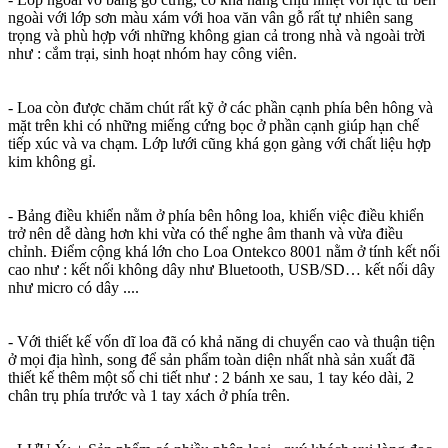
ngoài với lớp sơn màu xám với hoa văn vân gỗ rất tự nhiên sang
trọng và phù hợp với những không gian cả trong nhà và ngoài trời
như : cắm trại, sinh hoạt nhóm hay công viên.
- Loa còn được chăm chút rất kỹ ở các phần cạnh phía bên hông và
mặt trên khi có những miếng cứng bọc ở phần cạnh giúp hạn chế
tiếp xúc và va chạm. Lớp lưới cũng khá gọn gàng với chất liệu hợp
kim không gỉ.
- Bảng điều khiển nằm ở phía bên hông loa, khiến việc điều khiển
trở nên dễ dàng hơn khi vừa có thể nghe âm thanh và vừa điều
chỉnh. Điểm cộng khá lớn cho Loa Ontekco 8001 nằm ở tính kết nối
cao như : kết nối không dây như Bluetooth, USB/SD… kết nối dây
như micro có dây ....
- Với thiết kế vốn dĩ loa đã có khả năng di chuyển cao và thuận tiện
ở mọi địa hình, song để sản phẩm toàn diện nhất nhà sản xuất đã
thiết kế thêm một số chi tiết như : 2 bánh xe sau, 1 tay kéo dài, 2
chân trụ phía trước và 1 tay xách ở phía trên.