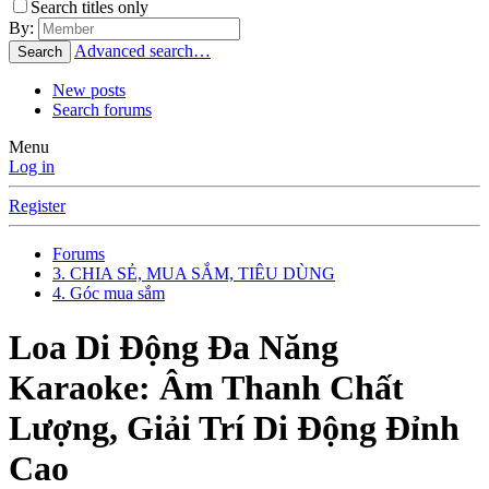
Search titles only
By:
Advanced search…
Search
New posts
Search forums
Menu
Log in
Register
Forums
3. CHIA SẺ, MUA SẮM, TIÊU DÙNG
4. Góc mua sắm
Loa Di Động Đa Năng
Karaoke: Âm Thanh Chất
Lượng, Giải Trí Di Động Đỉnh
Cao