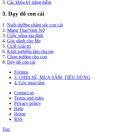
3.
Các khóa kỹ năng mềm
3. Dạy dỗ con cái
1.
Nuôi dưỡng chăm sóc con cái
2.
Mang Thai Sinh Nở
3.
Cuộc sống gia đình
4.
Góc dành cho Mẹ
5.
CLB Giải trí
6.
Kinh nghiệm làm cha mẹ
7.
Chọn trường cho con
8.
Dạy dỗ con cái
Forums
3. CHIA SẺ, MUA SẮM, TIÊU DÙNG
4. Góc mua sắm
Contact us
Terms and rules
Privacy policy
Help
Home
RSS
Top