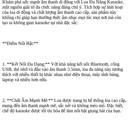
Khám phá sức mạnh âm thanh di động với Loa Đa Năng Karaoke,
một nguồn giải trí đa chức năng đáng chú ý. Tích hợp sự linh hoạt
của loa di động và chất lượng âm thanh cao cấp, sản phẩm này
không chỉ giúp bạn thưởng thức âm nhạc mọi lúc mọi nơi mà còn
tạo ra không gian karaoke tại nhà đặc sắc.
**Điểm Nổi Bật:**
1. **Kết Nối Đa Dạng:** Với khả năng kết nối Bluetooth, cổng
USB, thẻ nhớ và đầu vào âm thanh 3.5mm, loa đa năng này tương
thích với nhiều thiết bị khác nhau như điện thoại, máy tính bảng,
laptop và nhiều hơn nữa.
2. **Chất Âm Mạnh Mẽ:** Loa được trang bị hệ thống loa cao cấp,
mang đến âm thanh mạnh mẽ, sắc nét và không méo mó. Đặc biệt,
chế độ karaoke được tối ưu hóa để làm nổi bật giọng hát của bạn.