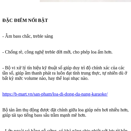
ĐẶC ĐIỂM NỔI BẬT
- Âm bass chắc, treble sáng
- Chống rè, công nghệ treble đời mới, cho phép loa ấm hơn.
- Bộ vi xử lý tín hiệu kỹ thuật số giúp duy trì độ chính xác của các
tần số, giúp âm thanh phát ra luôn đạt tính trung thực, tự nhiên dù ở
bất kỳ mức volume nào, hay thể loại nhạc nào.
https://b-mart.vn/san-pham/loa-di-dong-da-nang-karaoke/
Bộ tản âm thụ động được đặt chính giữa loa giúp nén hơi nhiều hơn,
giúp tái tạo tiếng bass sâu trầm mạnh mẽ hơn.
- Lớp ngoài vỏ bằng gỗ cứng, có khả năng chịu nhiệt với lực từ bên