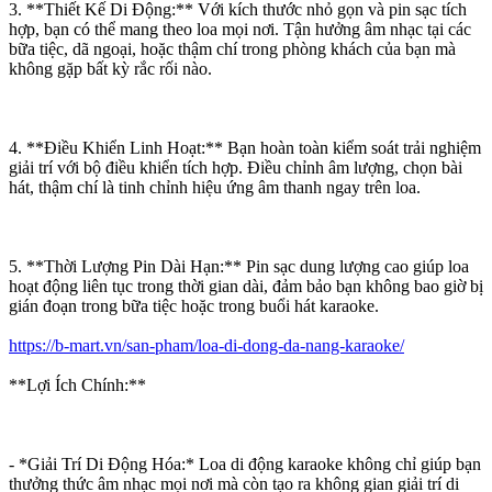
3. **Thiết Kế Di Động:** Với kích thước nhỏ gọn và pin sạc tích
hợp, bạn có thể mang theo loa mọi nơi. Tận hưởng âm nhạc tại các
bữa tiệc, dã ngoại, hoặc thậm chí trong phòng khách của bạn mà
không gặp bất kỳ rắc rối nào.
4. **Điều Khiển Linh Hoạt:** Bạn hoàn toàn kiểm soát trải nghiệm
giải trí với bộ điều khiển tích hợp. Điều chỉnh âm lượng, chọn bài
hát, thậm chí là tinh chỉnh hiệu ứng âm thanh ngay trên loa.
5. **Thời Lượng Pin Dài Hạn:** Pin sạc dung lượng cao giúp loa
hoạt động liên tục trong thời gian dài, đảm bảo bạn không bao giờ bị
gián đoạn trong bữa tiệc hoặc trong buổi hát karaoke.
https://b-mart.vn/san-pham/loa-di-dong-da-nang-karaoke/
**Lợi Ích Chính:**
- *Giải Trí Di Động Hóa:* Loa di động karaoke không chỉ giúp bạn
thưởng thức âm nhạc mọi nơi mà còn tạo ra không gian giải trí di