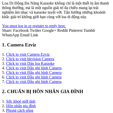
Loa Di Động Đa Năng Karaoke không chỉ là một thiết bị âm thanh
thông thường, mà là một nguồn giải trí đa chiều mang lại trải
nghiệm âm nhạc và karaoke tuyệt vời. Tận hưởng những khoảnh
khắc giải trí không giới hạn cùng với loa di động này.
You must log in or register to reply here.
Share:
Facebook
Twitter
Google+
Reddit
Pinterest
Tumblr
WhatsApp
Email
Link
1. Camera Ezviz
1.
Click to visit Camera Ezviz
2.
Click to visit hkvision Camera
3.
Click to visit Dàn loa Karaoke
4.
Click to visit Đầu ghi hình Camera
5.
Click to visit Đầu ghi hình Camera
6.
Click to visit Đầu ghi hình Camera
7.
Click to visit Đầu ghi hình Camera
2. CHUẨN BỊ HÔN NHÂN GIA ĐÌNH
1.
Sức khoẻ giới tính
2.
Hôn nhân gia đình
3.
Phong cách sống