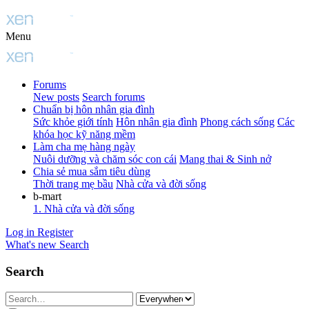
Menu
Forums
New posts
Search forums
Chuẩn bị hôn nhân gia đình
Sức khỏe giới tính
Hôn nhân gia đình
Phong cách sống
Các
khóa học kỹ năng mềm
Làm cha mẹ hàng ngày
Nuôi dưỡng và chăm sóc con cái
Mang thai & Sinh nở
Chia sẻ mua sắm tiêu dùng
Thời trang mẹ bầu
Nhà cửa và đời sống
b-mart
1. Nhà cửa và đời sống
Log in
Register
What's new
Search
Search