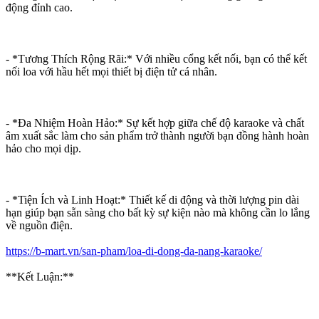
động đỉnh cao.
- *Tương Thích Rộng Rãi:* Với nhiều cổng kết nối, bạn có thể kết
nối loa với hầu hết mọi thiết bị điện tử cá nhân.
- *Đa Nhiệm Hoàn Hảo:* Sự kết hợp giữa chế độ karaoke và chất
âm xuất sắc làm cho sản phẩm trở thành người bạn đồng hành hoàn
hảo cho mọi dịp.
- *Tiện Ích và Linh Hoạt:* Thiết kế di động và thời lượng pin dài
hạn giúp bạn sẵn sàng cho bất kỳ sự kiện nào mà không cần lo lắng
về nguồn điện.
https://b-mart.vn/san-pham/loa-di-dong-da-nang-karaoke/
**Kết Luận:**