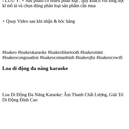
- LƯU Ý: + Sản phẩm có nhiều phân loại , quý khách vui lòng đọc
kĩ mô tả và chọn đúng phân loại sản phẩm cần mua
+ Quay Video sau khi nhận & bóc hàng
#loakeo #loakeokaraoke #loakeobluetooth #loakeomini
#loakeocongsuatlon #loakeocomanhinh #loakeojbz #loakeocowifi
Loa di động đa năng karaoke
Loa Di Động Đa Năng Karaoke: Âm Thanh Chất Lượng, Giải Trí
Di Động Đỉnh Cao