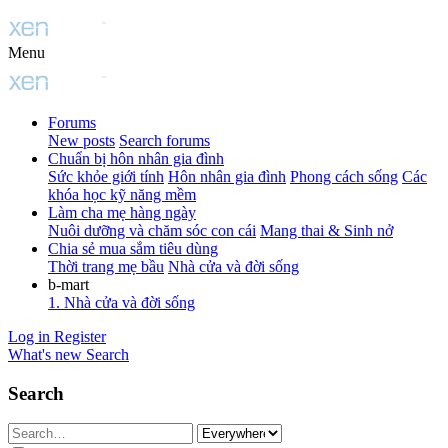
Menu
Forums
New posts
Search forums
Chuẩn bị hôn nhân gia đình
Sức khỏe giới tính
Hôn nhân gia đình
Phong cách sống
Các
khóa học kỹ năng mềm
Làm cha mẹ hàng ngày
Nuôi dưỡng và chăm sóc con cái
Mang thai & Sinh nở
Chia sẻ mua sắm tiêu dùng
Thời trang mẹ bầu
Nhà cửa và đời sống
b-mart
1. Nhà cửa và đời sống
Log in
Register
What's new
Search
Search