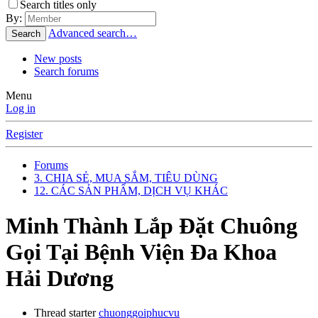
Search titles only
By:
Advanced search…
Search
New posts
Search forums
Menu
Log in
Register
Forums
3. CHIA SẺ, MUA SẮM, TIÊU DÙNG
12. CÁC SẢN PHẨM, DỊCH VỤ KHÁC
Minh Thành Lắp Đặt Chuông
Gọi Tại Bệnh Viện Đa Khoa
Hải Dương
Thread starter
chuonggoiphucvu