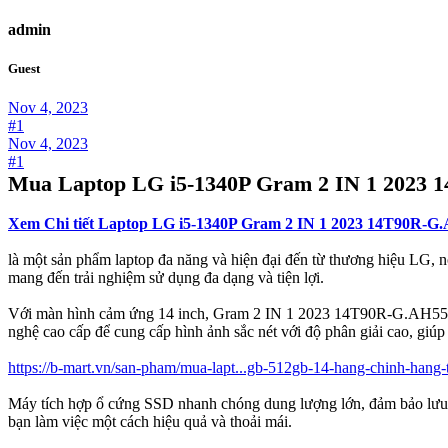
admin
Guest
Nov 4, 2023
#1
Nov 4, 2023
#1
Mua Laptop LG i5-1340P Gram 2 IN 1 2023 1
Xem Chi tiết Laptop LG i5-1340P Gram 2 IN 1 2023 14T90R-
là một sản phẩm laptop đa năng và hiện đại đến từ thương hiệu LG, nổ
mang đến trải nghiệm sử dụng đa dạng và tiện lợi.
Với màn hình cảm ứng 14 inch, Gram 2 IN 1 2023 14T90R-G.AH55A5 cho
nghệ cao cấp để cung cấp hình ảnh sắc nét với độ phân giải cao, giúp
https://b-mart.vn/san-pham/mua-lapt...gb-512gb-14-hang-chinh-hang-ta
Máy tích hợp ổ cứng SSD nhanh chóng dung lượng lớn, đảm bảo lưu
bạn làm việc một cách hiệu quả và thoải mái.