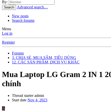
By:
Advanced search…
Search
New posts
Search forums
Menu
Log in
Register
Forums
3. CHIA SẺ, MUA SẮM, TIÊU DÙNG
12. CÁC SẢN PHẨM, DỊCH VỤ KHÁC
Mua Laptop LG Gram 2 IN 1 20
chính
Thread starter
admin
Start date
Nov 4, 2023
A