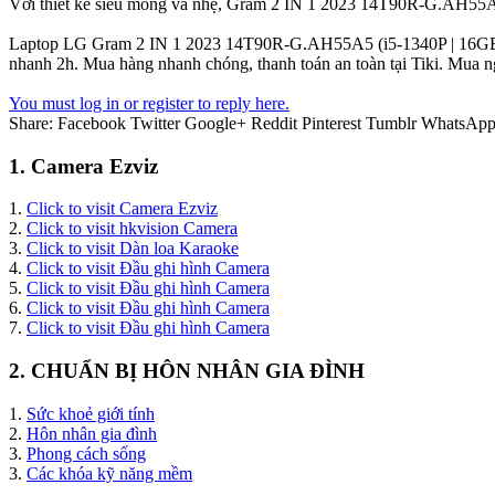
Với thiết kế siêu mỏng và nhẹ, Gram 2 IN 1 2023 14T90R-G.AH55A5 l
Laptop LG Gram 2 IN 1 2023 14T90R-G.AH55A5 (i5-1340P | 16GB | 512
nhanh 2h. Mua hàng nhanh chóng, thanh toán an toàn tại Tiki. Mua n
You must log in or register to reply here.
Share:
Facebook
Twitter
Google+
Reddit
Pinterest
Tumblr
WhatsAp
1. Camera Ezviz
1.
Click to visit Camera Ezviz
2.
Click to visit hkvision Camera
3.
Click to visit Dàn loa Karaoke
4.
Click to visit Đầu ghi hình Camera
5.
Click to visit Đầu ghi hình Camera
6.
Click to visit Đầu ghi hình Camera
7.
Click to visit Đầu ghi hình Camera
2. CHUẨN BỊ HÔN NHÂN GIA ĐÌNH
1.
Sức khoẻ giới tính
2.
Hôn nhân gia đình
3.
Phong cách sống
3.
Các khóa kỹ năng mềm