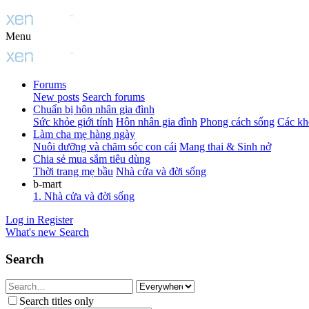
Menu
Forums
New posts
Search forums
Chuẩn bị hôn nhân gia đình
Sức khỏe giới tính
Hôn nhân gia đình
Phong cách sống
Các kh
Làm cha mẹ hàng ngày
Nuôi dưỡng và chăm sóc con cái
Mang thai & Sinh nở
Chia sẻ mua sắm tiêu dùng
Thời trang mẹ bầu
Nhà cửa và đời sống
b-mart
1. Nhà cửa và đời sống
Log in
Register
What's new
Search
Search
Search titles only