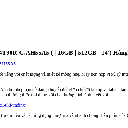
4T90R-G.AH55A5 ( | 16GB | 512GB | 14') Hàng
G.AH55A5
i tiếng với chất lượng và thiết kế mỏng nhẹ. Máy tích hợp vi xử lý Int
 phép bạn dễ dàng chuyển đổi giữa chế độ laptop và tablet, tạo ra s
 bạn thưởng thức nội dung với chất lượng hình ảnh tuyệt vời.
i-tiki-trading/
 trữ dữ liệu và các ứng dụng mượt mà và nhanh chóng. Bàn phím của