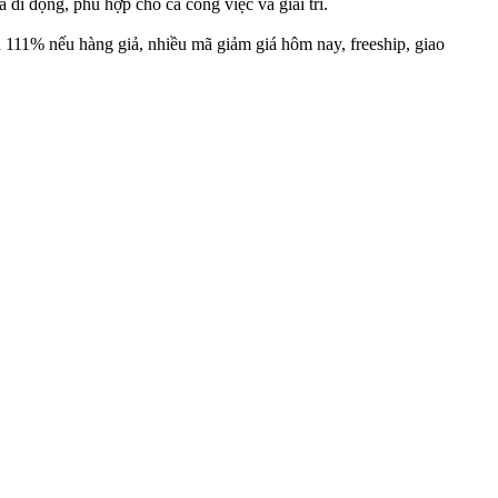
i động, phù hợp cho cả công việc và giải trí.
111% nếu hàng giả, nhiều mã giảm giá hôm nay, freeship, giao