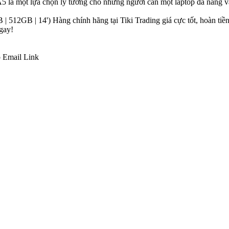
à một lựa chọn lý tưởng cho những người cần một laptop đa năng và d
GB | 14') Hàng chính hãng tại Tiki Trading giá cực tốt, hoàn tiền 
gay!
p
Email
Link