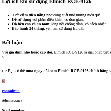
Lợi ích khi sử dụng Elmich RCE-9126
Tiết kiệm điện năng
nhờ công suất nhỏ nhưng hiệu quả.
Dễ sử dụng
với phím điều khiển cơ đơn giản.
Độ bền cao và an toàn
: lòng nồi chống dính, vỏ cách nhiệt.
Bảo hành 24 tháng
: yên tâm sử dụng lâu dài.
Kết luận
Với
gia đình nhỏ hoặc cặp đôi
, Elmich RCE-9126 là giải pháp
tiết
sinh.
👉 Bạn có thể
mua ngay nồi cơm Elmich RCE-9126 chính hãng
v
R
rootadmin
Administrator
Staff member