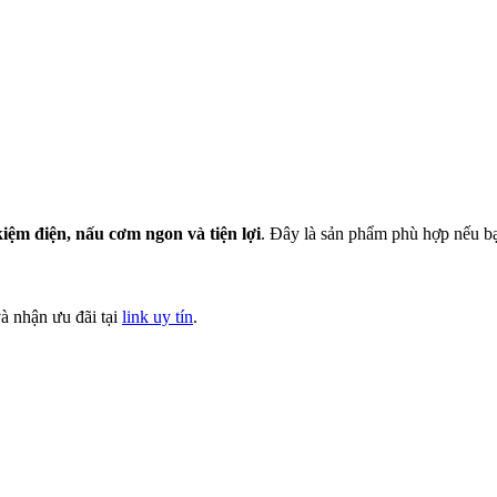
 kiệm điện, nấu cơm ngon và tiện lợi
. Đây là sản phẩm phù hợp nếu b
à nhận ưu đãi tại
link uy tín
.