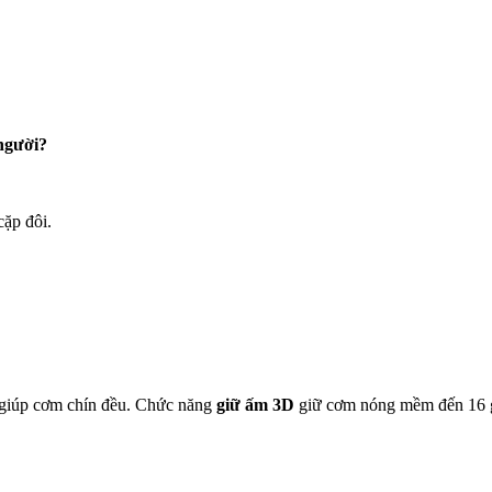
người?
cặp đôi.
 giúp cơm chín đều. Chức năng
giữ ấm 3D
giữ cơm nóng mềm đến 16 g