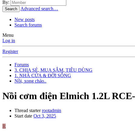
By:
Advanced search…
Search
New posts
Search forums
Menu
Log in
Register
Forums
3. CHIA SẺ, MUA SẮM, TIÊU DÙNG
1. NHÀ CỬA & ĐỜI SỐNG
Nồi, xong chảo..
Nồi cơm điện Elmich 1.2L RCE-9
Thread starter
rootadmin
Start date
Oct 3, 2025
R