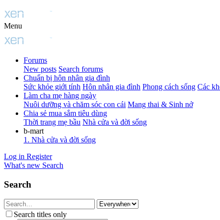
Menu
Forums
New posts
Search forums
Chuẩn bị hôn nhân gia đình
Sức khỏe giới tính
Hôn nhân gia đình
Phong cách sống
Các kh
Làm cha mẹ hàng ngày
Nuôi dưỡng và chăm sóc con cái
Mang thai & Sinh nở
Chia sẻ mua sắm tiêu dùng
Thời trang mẹ bầu
Nhà cửa và đời sống
b-mart
1. Nhà cửa và đời sống
Log in
Register
What's new
Search
Search
Search titles only