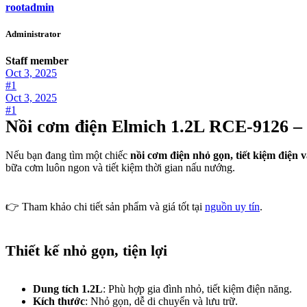
rootadmin
Administrator
Staff member
Oct 3, 2025
#1
Oct 3, 2025
#1
Nồi cơm điện Elmich 1.2L RCE-9126 – G
Nếu bạn đang tìm một chiếc
nồi cơm điện nhỏ gọn, tiết kiệm điện 
bữa cơm luôn ngon và tiết kiệm thời gian nấu nướng.
👉 Tham khảo chi tiết sản phẩm và giá tốt tại
nguồn uy tín
.
Thiết kế nhỏ gọn, tiện lợi
Dung tích 1.2L
: Phù hợp gia đình nhỏ, tiết kiệm điện năng.
Kích thước
: Nhỏ gọn, dễ di chuyển và lưu trữ.