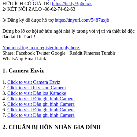
HỮU ÍCH CÓ GIÁ TRỊ
https://bit.ly/3p6cfxk
2/ KẾT NỐI ZALO -08-62-74-62-63
3/ Đăng ký để được hỗ trợ
https://tinyurl.com/5487uxjb
Đừng bỏ lỡ cơ hội sở hữu ngôi nhà lý tưởng với vị trí và thiết kế độc
đáo tại Di Trạch!
You must log in or register to reply here.
Share:
Facebook
Twitter
Google+
Reddit
Pinterest
Tumblr
WhatsApp
Email
Link
1. Camera Ezviz
1.
Click to visit Camera Ezviz
2.
Click to visit hkvision Camera
3.
Click to visit Dàn loa Karaoke
4.
Click to visit Đầu ghi hình Camera
5.
Click to visit Đầu ghi hình Camera
6.
Click to visit Đầu ghi hình Camera
7.
Click to visit Đầu ghi hình Camera
2. CHUẨN BỊ HÔN NHÂN GIA ĐÌNH