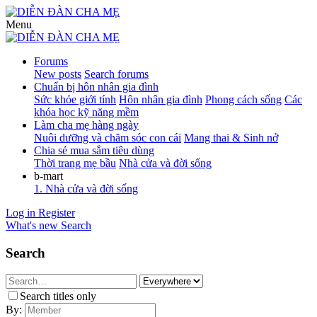
Menu
Forums
New posts
Search forums
Chuẩn bị hôn nhân gia đình
Sức khỏe giới tính
Hôn nhân gia đình
Phong cách sống
Các
khóa học kỹ năng mềm
Làm cha mẹ hàng ngày
Nuôi dưỡng và chăm sóc con cái
Mang thai & Sinh nở
Chia sẻ mua sắm tiêu dùng
Thời trang mẹ bầu
Nhà cửa và đời sống
b-mart
1. Nhà cửa và đời sống
Log in
Register
What's new
Search
Search
Search titles only
By: