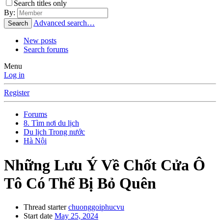
Search titles only
By:
Advanced search…
Search
New posts
Search forums
Menu
Log in
Register
Forums
8. Tìm nơi du lịch
Du lịch Trong nước
Hà Nội
Những Lưu Ý Về Chốt Cửa Ô
Tô Có Thể Bị Bỏ Quên
Thread starter
chuonggoiphucvu
Start date
May 25, 2024