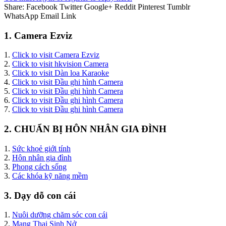
Share:
Facebook
Twitter
Google+
Reddit
Pinterest
Tumblr
WhatsApp
Email
Link
1. Camera Ezviz
1.
Click to visit Camera Ezviz
2.
Click to visit hkvision Camera
3.
Click to visit Dàn loa Karaoke
4.
Click to visit Đầu ghi hình Camera
5.
Click to visit Đầu ghi hình Camera
6.
Click to visit Đầu ghi hình Camera
7.
Click to visit Đầu ghi hình Camera
2. CHUẨN BỊ HÔN NHÂN GIA ĐÌNH
1.
Sức khoẻ giới tính
2.
Hôn nhân gia đình
3.
Phong cách sống
3.
Các khóa kỹ năng mềm
3. Dạy dỗ con cái
1.
Nuôi dưỡng chăm sóc con cái
2.
Mang Thai Sinh Nở