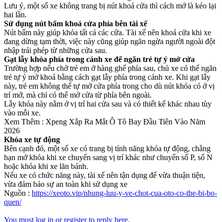
Lưu ý, một số xe không trang bị nút khoá cửa thì cách mở là kéo lại
hai lần.
Sử dụng nút bấm khoá cửa phía bên tài xế
Nút bấm này giúp khóa tất cả các cửa. Tài xế nên khoá cửa khi xe
đang dừng tạm thời, việc này cũng giúp ngăn ngừa người ngoài đột
nhập trái phép từ những cửa sau.
Gạt lẫy khóa phía trong cánh xe để ngăn trẻ tự ý mở cửa
Trường hợp nếu chở trẻ em ở hàng ghế phía sau, chủ xe có thể ngăn
trẻ tự ý mở khoá bằng cách gạt lẫy phía trong cánh xe. Khi gạt lẫy
này, trẻ em không thể tự mở cửa phía trong cho dù nút khóa có ở vị
trí mở, mà chỉ có thể mở cửa từ phía bên ngoài.
Lẫy khóa này nằm ở vị trí hai cửa sau và có thiết kế khác nhau tùy
vào mỗi xe.
Xem Thêm : Xpeng Xắp Ra Mắt Ô Tô Bay Đầu Tiên Vào Năm
2026
Khóa xe tự động
Bên cạnh đó, một số xe có trang bị tính năng khóa tự động, chẳng
hạn mở khóa khi xe chuyển sang vị trí khác như chuyển số P, số N
hoặc khóa khi xe lăn bánh.
Nếu xe có chức năng này, tài xế nên tận dụng để vừa thuận tiện,
vừa đảm bảo sự an toàn khi sử dụng xe
Nguồn :
https://xeoto.vip/nhung-luu-y-ve-chot-cua-oto-co-the-bi-bo-
quen/
You must log in or register to reply here.