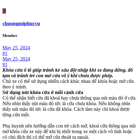
C
chuonggoiphucvu
Member
May 25, 2024
#1
May 25, 2024
#1
Khóa cửa ô tô giúp tránh kẻ xấu đột nhập khi xe đang dừng, đỗ
tạm và tránh trẻ con mở cửa vô ý khi chưa được phép.
Chủ xe có thể sử dụng nhiều cách khác nhau để khóa hoặc mở cửa
theo ý mình.
Sử dụng nút khóa cửa ở mỗi cánh cửa
Có thể nhận biết cửa đã khoá hay chưa thông qua nút màu đỏ ở cửa.
Nếu nhìn thấy nút màu đỏ tức là cửa chưa khóa. Nếu không nhìn
thấy nút màu đỏ tức là cửa đã khóa. Cách làm này chỉ khoá được
từng cửa một.
Phụ huynh nên hướng dẫn con trẻ cách mở, khoá cửa thông qua nút
mở khóa cửa xe này để khi bị nhốt trong xe một cách vô tình hoặc
có chủ đích thì có thể mở cửa thoát ra ngoài.