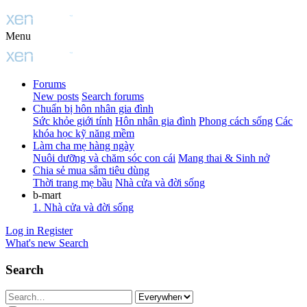
Menu
Forums
New posts
Search forums
Chuẩn bị hôn nhân gia đình
Sức khỏe giới tính
Hôn nhân gia đình
Phong cách sống
Các
khóa học kỹ năng mềm
Làm cha mẹ hàng ngày
Nuôi dưỡng và chăm sóc con cái
Mang thai & Sinh nở
Chia sẻ mua sắm tiêu dùng
Thời trang mẹ bầu
Nhà cửa và đời sống
b-mart
1. Nhà cửa và đời sống
Log in
Register
What's new
Search
Search