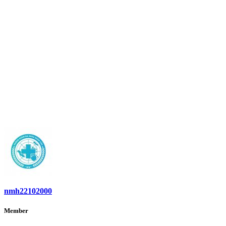
nmh22102000
Member