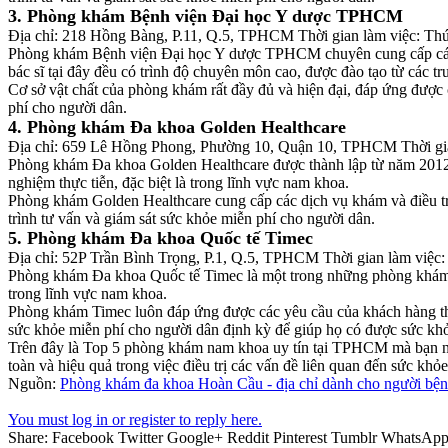
3. Phòng khám Bệnh viện Đại học Y dược TPHCM
Địa chỉ: 218 Hồng Bàng, P.11, Q.5, TPHCM Thời gian làm việc: Thứ
Phòng khám Bệnh viện Đại học Y dược TPHCM chuyên cung cấp các dịch
bác sĩ tại đây đều có trình độ chuyên môn cao, được đào tạo từ các t
Cơ sở vật chất của phòng khám rất đầy đủ và hiện đại, đáp ứng được
phí cho người dân.
4. Phòng khám Đa khoa Golden Healthcare
Địa chỉ: 659 Lê Hồng Phong, Phường 10, Quận 10, TPHCM Thời gian
Phòng khám Đa khoa Golden Healthcare được thành lập từ năm 2012 
nghiệm thực tiễn, đặc biệt là trong lĩnh vực nam khoa.
Phòng khám Golden Healthcare cung cấp các dịch vụ khám và điều tr
trình tư vấn và giám sát sức khỏe miễn phí cho người dân.
5. Phòng khám Đa khoa Quốc tế Timec
Địa chỉ: 52P Trần Bình Trọng, P.1, Q.5, TPHCM Thời gian làm việc:
Phòng khám Đa khoa Quốc tế Timec là một trong những phòng khám đa
trong lĩnh vực nam khoa.
Phòng khám Timec luôn đáp ứng được các yêu cầu của khách hàng thôn
sức khỏe miễn phí cho người dân định kỳ để giúp họ có được sức khỏe
Trên đây là Top 5 phòng khám nam khoa uy tín tại TPHCM mà bạn nê
toàn và hiệu quả trong việc điều trị các vấn đề liên quan đến sức khỏe
Nguồn:
Phòng khám đa khoa Hoàn Cầu - địa chỉ dành cho người b
You must log in or register to reply here.
Share:
Facebook
Twitter
Google+
Reddit
Pinterest
Tumblr
WhatsAp