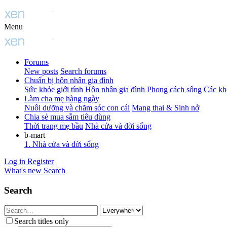
Menu
Forums
New posts
Search forums
Chuẩn bị hôn nhân gia đình
Sức khỏe giới tính
Hôn nhân gia đình
Phong cách sống
Các kh
Làm cha mẹ hàng ngày
Nuôi dưỡng và chăm sóc con cái
Mang thai & Sinh nở
Chia sẻ mua sắm tiêu dùng
Thời trang mẹ bầu
Nhà cửa và đời sống
b-mart
1. Nhà cửa và đời sống
Log in
Register
What's new
Search
Search
Search titles only