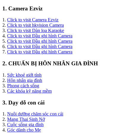
1. Camera Ezviz
1.
Click to visit Camera Ezviz
2.
Click to visit hkvision Camera
3.
Click to visit Dàn loa Karaoke
4.
Click to visit Đầu ghi hình Camera
5.
Click to visit Đầu ghi hình Camera
6.
Click to visit Đầu ghi hình Camera
7.
Click to visit Đầu ghi hình Camera
2. CHUẨN BỊ HÔN NHÂN GIA ĐÌNH
1.
Sức khoẻ giới tính
2.
Hôn nhân gia đình
3.
Phong cách sống
3.
Các khóa kỹ năng mềm
3. Dạy dỗ con cái
1.
Nuôi dưỡng chăm sóc con cái
2.
Mang Thai Sinh Nở
3.
Cuộc sống gia đình
4.
Góc dành cho Mẹ