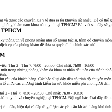
và được các chuyên gia y tế đưa ra lời khuyên rất nhiều. Để có thể gi
ọn phòng khám nam khoa nào uy tín tại TPHCM? Bài viết sau đây sẽ g
tại TPHCM
 thông tin về phòng khám như số lượng bác sĩ, trình độ chuyên môn, đầ
 dịch vụ của phòng khám để đưa ra quyết định chính xác nhất.
CM
ệc: Thứ 2 - Thứ 7: 7h00 - 20h00, Chủ nhật: 7h00 - 16h00
 một trong những phòng khám đa khoa tư nhân đầu tiên của thành p
bệnh.
 cầu của khách hàng. Các bác sĩ tại đây đều có trình độ chuyên môn 
 tổ chức các chương trình kiểm tra sức khỏe miễn phí cho người dân.
ứ 2 - Thứ 7: 7h30 - 20h30, Chủ nhật: 7h30 - 16h30
m uy tín và chuyên nghiệp tại TPHCM. Đội ngũ bác sĩ tại đây đều có t
ị chu đáo, hiện đại và đáp ứng được các yêu cầu kh ách hàng khó tín