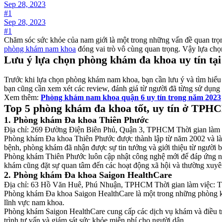
Sep 28, 2023
#1
Sep 28, 2023
#1
Chăm sóc sức khỏe của nam giới là một trong những vấn đề quan trọng 
phòng khám nam khoa
đóng vai trò vô cùng quan trọng. Vậy lựa ch
Lưu ý lựa chọn phòng khám đa khoa uy tín 
Trước khi lựa chọn phòng khám nam khoa, bạn cần lưu ý và tìm hiểu kỹ
bạn cũng cần xem xét các review, đánh giá từ người đã từng sử dụng
Xem thêm:
Phòng khám nam khoa quận 6 uy tín trong năm 2023
Top 5 phòng khám đa khoa tốt, uy tín ở TPH
1. Phòng khám Đa khoa Thiên Phước
Địa chỉ: 269 Đường Điện Biên Phủ, Quận 3, TPHCM Thời gian làm vi
Phòng khám Đa khoa Thiên Phước được thành lập từ năm 2002 và là
bệnh, phòng khám đã nhận được sự tin tưởng và giới thiệu từ người 
Phòng khám Thiên Phước luôn cập nhật công nghệ mới để đáp ứng nhu
khám cũng đặt sự quan tâm đến các hoạt động xã hội và thường xuyên
2. Phòng khám Đa khoa Saigon HealthCare
Địa chỉ: 63 Hồ Văn Huê, Phú Nhuận, TPHCM Thời gian làm việc: Th
Phòng khám Đa khoa Saigon HealthCare là một trong những phòng khá
lĩnh vực nam khoa.
Phòng khám Saigon HealthCare cung cấp các dịch vụ khám và điều tr
trình tư vấn và giám sát sức khỏe miễn phí cho người dân.