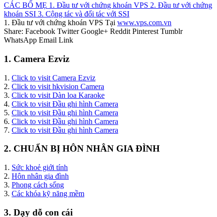
CÁC BỐ MẸ
1. Đầu tư với chứng khoán VPS
2. Đầu tư với chứng
khoán SSI
3. Cộng tác và đối tác với SSI
1. Đầu tư với chứng khoán VPS Tại
www.vps.com.vn
Share:
Facebook
Twitter
Google+
Reddit
Pinterest
Tumblr
WhatsApp
Email
Link
1. Camera Ezviz
1.
Click to visit Camera Ezviz
2.
Click to visit hkvision Camera
3.
Click to visit Dàn loa Karaoke
4.
Click to visit Đầu ghi hình Camera
5.
Click to visit Đầu ghi hình Camera
6.
Click to visit Đầu ghi hình Camera
7.
Click to visit Đầu ghi hình Camera
2. CHUẨN BỊ HÔN NHÂN GIA ĐÌNH
1.
Sức khoẻ giới tính
2.
Hôn nhân gia đình
3.
Phong cách sống
3.
Các khóa kỹ năng mềm
3. Dạy dỗ con cái