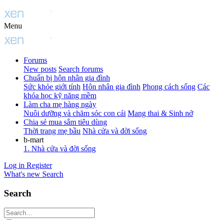
Menu
Forums
New posts
Search forums
Chuẩn bị hôn nhân gia đình
Sức khỏe giới tính
Hôn nhân gia đình
Phong cách sống
Các
khóa học kỹ năng mềm
Làm cha mẹ hàng ngày
Nuôi dưỡng và chăm sóc con cái
Mang thai & Sinh nở
Chia sẻ mua sắm tiêu dùng
Thời trang mẹ bầu
Nhà cửa và đời sống
b-mart
1. Nhà cửa và đời sống
Log in
Register
What's new
Search
Search