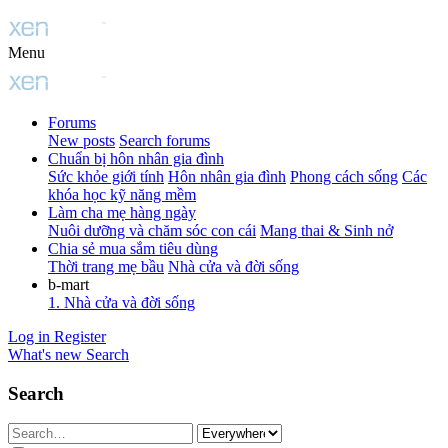
Menu
Forums
New posts
Search forums
Chuẩn bị hôn nhân gia đình
Sức khỏe giới tính
Hôn nhân gia đình
Phong cách sống
Các
khóa học kỹ năng mềm
Làm cha mẹ hàng ngày
Nuôi dưỡng và chăm sóc con cái
Mang thai & Sinh nở
Chia sẻ mua sắm tiêu dùng
Thời trang mẹ bầu
Nhà cửa và đời sống
b-mart
1. Nhà cửa và đời sống
Log in
Register
What's new
Search
Search