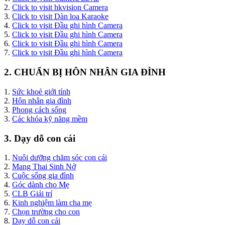
2.
Click to visit hkvision Camera
3.
Click to visit Dàn loa Karaoke
4.
Click to visit Đầu ghi hình Camera
5.
Click to visit Đầu ghi hình Camera
6.
Click to visit Đầu ghi hình Camera
7.
Click to visit Đầu ghi hình Camera
2. CHUẨN BỊ HÔN NHÂN GIA ĐÌNH
1.
Sức khoẻ giới tính
2.
Hôn nhân gia đình
3.
Phong cách sống
3.
Các khóa kỹ năng mềm
3. Dạy dỗ con cái
1.
Nuôi dưỡng chăm sóc con cái
2.
Mang Thai Sinh Nở
3.
Cuộc sống gia đình
4.
Góc dành cho Mẹ
5.
CLB Giải trí
6.
Kinh nghiệm làm cha mẹ
7.
Chọn trường cho con
8.
Dạy dỗ con cái