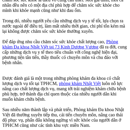
nhân đều nên có một địa chỉ phù hợp để chăm sóc sức khỏe cho
mình khi khỏe mạnh cũng như khi đau ốm.
Trong đó, nhiều người yêu cầu những dịch vụ y tế tốt, lựa chọn ra
nước ngoài để điều trị, làm mất nhiều thời gian, chi phí tốn kém mà
lại không được chăm sóc sức khỏe thường xuyên.
Để đáp ứng nhu cầu chăm sóc sức khỏe chất lượng cao,
Phòng
khám Đa khoa Nhật Việt tại 73 Kinh Dương Vương
đã ra đời, cung
cấp những dịch vụ y tế theo tiêu chuẩn với công nghệ hiện đại,
phương tiện tân tiến, thầy thuốc có chuyên môn và chu đáo với
bệnh nhân.
Được đánh giá là một trong những phòng khám đa khoa có chất
lượng dịch vụ tốt tại TPHCM,
phòng khám Nhật Việt
luôn nỗ lực
nâng cao chất lượng dịch vụ, mang tới trải nghiệm khám chữa bệnh
phù hợp, trở thành địa chỉ quen thuộc của nhiều người dân khi
muốn khám chữa bệnh.
Sau nhiều năm thành lập và phát triển, Phòng khám Đa khoa Nhật
Việt đã thường xuyên tiếp thu, cải tiến chuyên môn, nâng cao thái
độ phục vụ, phấn đấu không ngừng vì sức khỏe của người dân ở
TPHCM cũng như các tỉnh khu vực miền Nam.