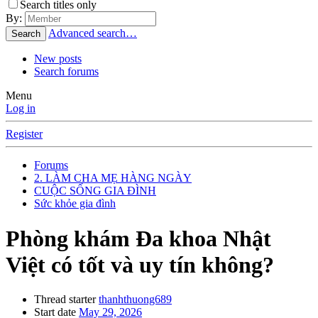
Search titles only
By:
Advanced search…
Search
New posts
Search forums
Menu
Log in
Register
Forums
2. LÀM CHA MẸ HÀNG NGÀY
CUỘC SỐNG GIA ĐÌNH
Sức khỏe gia đình
Phòng khám Đa khoa Nhật
Việt có tốt và uy tín không?
Thread starter
thanhthuong689
Start date
May 29, 2026