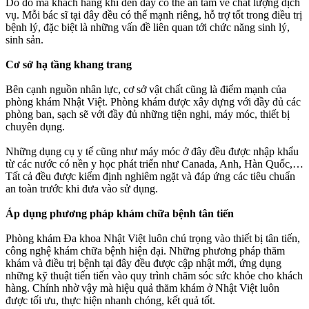
Do đó mà khách hàng khi đến đây có thể an tâm về chất lượng dịch
vụ. Mỗi bác sĩ tại đây đều có thế mạnh riêng, hỗ trợ tốt trong điều trị
bệnh lý, đặc biệt là những vấn đề liên quan tới chức năng sinh lý,
sinh sản.
Cơ sở hạ tầng khang trang
Bên cạnh nguồn nhân lực, cơ sở vật chất cũng là điểm mạnh của
phòng khám Nhật Việt. Phòng khám được xây dựng với đầy đủ các
phòng ban, sạch sẽ với đầy đủ những tiện nghi, máy móc, thiết bị
chuyên dụng.
Những dụng cụ y tế cũng như máy móc ở đây đều được nhập khẩu
từ các nước có nền y học phát triển như Canada, Anh, Hàn Quốc,…
Tất cả đều được kiểm định nghiêm ngặt và đáp ứng các tiêu chuẩn
an toàn trước khi đưa vào sử dụng.
Áp dụng phương pháp khám chữa bệnh tân tiến
Phòng khám Đa khoa Nhật Việt luôn chú trọng vào thiết bị tân tiến,
công nghệ khám chữa bệnh hiện đại. Những phương pháp thăm
khám và điều trị bệnh tại đây đều được cập nhật mới, ứng dụng
những kỹ thuật tiến tiến vào quy trình chăm sóc sức khỏe cho khách
hàng. Chính nhờ vậy mà hiệu quả thăm khám ở Nhật Việt luôn
được tối ưu, thực hiện nhanh chóng, kết quả tốt.