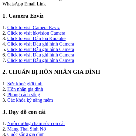
WhatsApp
Email
Link
1. Camera Ezviz
1.
Click to visit Camera Ezviz
2.
Click to visit hkvision Camera
3.
Click to visit Dàn loa Karaoke
4.
Click to visit Đầu ghi hình Camera
5.
Click to visit Đầu ghi hình Camera
6.
Click to visit Đầu ghi hình Camera
7.
Click to visit Đầu ghi hình Camera
2. CHUẨN BỊ HÔN NHÂN GIA ĐÌNH
1.
Sức khoẻ giới tính
2.
Hôn nhân gia đình
3.
Phong cách sống
3.
Các khóa kỹ năng mềm
3. Dạy dỗ con cái
1.
Nuôi dưỡng chăm sóc con cái
2.
Mang Thai Sinh Nở
3.
Cuộc sống gia đình