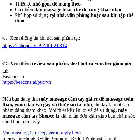
Thiết kế
nhỏ gọn, dễ mang theo
Có nhiều
đầu massage hoặc chế độ rung khác nhau
Phù hợp sử dụng
tại nhà, văn phòng hoặc sau khi tập thể
thao
👉 Xem thông tin chi tiết sản phẩm tại:
https://s.shopee.vn/9AJhL2T8T4
👉 Xem thêm
review sản phẩm, deal hot và voucher giảm giá
tại:
Beacons.ai
https://beacons.ai/ptic/vn
Nếu bạn đang tìm
máy massage cầm tay giá rẻ để massage toàn
thân, giảm đau vai gáy và thư giãn tại nhà
, thì đây là một sản
phẩm đáng tham khảo. Với thiết kế tiện lợi và dễ sử dụng,
máy
massage cầm tay Shopee
là giải pháp đơn giản giúp bạn chăm sóc
sức khỏe mỗi ngày.
You must log in or register to reply here.
Share:
Facebook
Twitter
Google+
Reddit
Pinterest
Tumblr