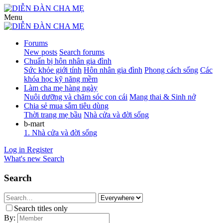
Menu
Forums
New posts
Search forums
Chuẩn bị hôn nhân gia đình
Sức khỏe giới tính
Hôn nhân gia đình
Phong cách sống
Các
khóa học kỹ năng mềm
Làm cha mẹ hàng ngày
Nuôi dưỡng và chăm sóc con cái
Mang thai & Sinh nở
Chia sẻ mua sắm tiêu dùng
Thời trang mẹ bầu
Nhà cửa và đời sống
b-mart
1. Nhà cửa và đời sống
Log in
Register
What's new
Search
Search
Search titles only
By: