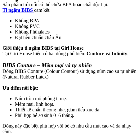
Sản phẩm trôi nổi có thể chứa BPA hoặc chất độc hại.
Ti ngậm BIBS
cam kết:
Không BPA
Không PVC
Không Phthalates
Đạt tiêu chuẩn châu Âu
Giới thiệu ti ngậm BIBS tại Giri House
Tại Giri House hiện có hai dòng phổ biến:
Conture và Infinity
.
BIBS Conture – Mềm mại và tự nhiên
Dòng BIBS Conture (Colour Contour) sử dụng núm cao su tự nhiên
(Natural Rubber Latex).
Ưu điểm nổi bật:
Núm tròn mô phỏng ti mẹ.
Mềm mại, linh hoạt.
Thiết kế chắn ti cong nhẹ, giảm tiếp xúc da.
Phù hợp bé sơ sinh 0–6 tháng.
Dòng này đặc biệt phù hợp với bé có nhu cầu mút cao và da nhạy
cảm.