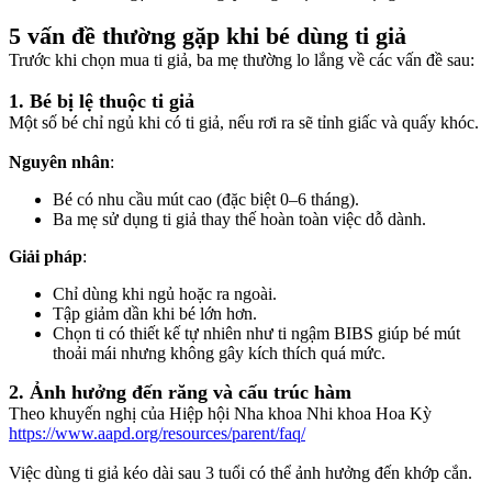
5 vấn đề thường gặp khi bé dùng ti giả
Trước khi chọn mua ti giả, ba mẹ thường lo lắng về các vấn đề sau:
1. Bé bị lệ thuộc ti giả
Một số bé chỉ ngủ khi có ti giả, nếu rơi ra sẽ tỉnh giấc và quấy khóc.
Nguyên nhân
:
Bé có nhu cầu mút cao (đặc biệt 0–6 tháng).
Ba mẹ sử dụng ti giả thay thế hoàn toàn việc dỗ dành.
Giải pháp
:
Chỉ dùng khi ngủ hoặc ra ngoài.
Tập giảm dần khi bé lớn hơn.
Chọn ti có thiết kế tự nhiên như ti ngậm BIBS giúp bé mút
thoải mái nhưng không gây kích thích quá mức.
2. Ảnh hưởng đến răng và cấu trúc hàm
Theo khuyến nghị của Hiệp hội Nha khoa Nhi khoa Hoa Kỳ
https://www.aapd.org/resources/parent/faq/
Việc dùng ti giả kéo dài sau 3 tuổi có thể ảnh hưởng đến khớp cắn.