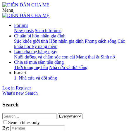
Menu
Forums
New posts
Search forums
Chuẩn bị hôn nhân gia đình
Sức khỏe giới tính
Hôn nhân gia đình
Phong cách sống
Các
khóa học kỹ năng mềm
Làm cha mẹ hàng ngày
Nuôi dưỡng và chăm sóc con cái
Mang thai & Sinh nở
Chia sẻ mua sắm tiêu dùng
Thời trang mẹ bầu
Nhà cửa và đời sống
b-mart
1. Nhà cửa và đời sống
Log in
Register
What's new
Search
Search
Search titles only
By: