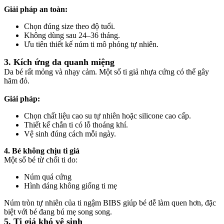
Giải pháp an toàn:
Chọn đúng size theo độ tuổi.
Không dùng sau 24–36 tháng.
Ưu tiên thiết kế núm ti mô phỏng tự nhiên.
3. Kích ứng da quanh miệng
Da bé rất mỏng và nhạy cảm. Một số ti giả nhựa cứng có thể gây
hăm đỏ.
Giải pháp:
Chọn chất liệu cao su tự nhiên hoặc silicone cao cấp.
Thiết kế chắn ti có lỗ thoáng khí.
Vệ sinh đúng cách mỗi ngày.
4. Bé không chịu ti giả
Một số bé từ chối ti do:
Núm quá cứng
Hình dáng không giống ti mẹ
Núm tròn tự nhiên của ti ngậm BIBS giúp bé dễ làm quen hơn, đặc
biệt với bé đang bú mẹ song song.
5. Ti giả khó vệ sinh