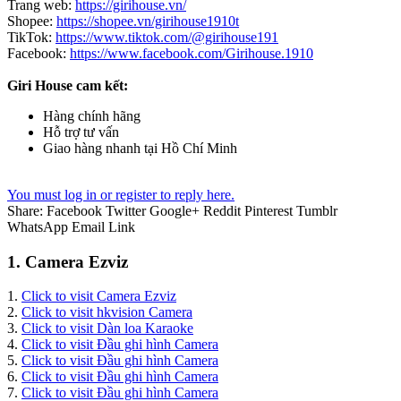
Trang web:
https://girihouse.vn/
Shopee:
https://shopee.vn/girihouse1910t
TikTok:
https://www.tiktok.com/@girihouse191
Facebook:
https://www.facebook.com/Girihouse.1910
Giri House cam kết:
Hàng chính hãng
Hỗ trợ tư vấn
Giao hàng nhanh tại Hồ Chí Minh
You must log in or register to reply here.
Share:
Facebook
Twitter
Google+
Reddit
Pinterest
Tumblr
WhatsApp
Email
Link
1. Camera Ezviz
1.
Click to visit Camera Ezviz
2.
Click to visit hkvision Camera
3.
Click to visit Dàn loa Karaoke
4.
Click to visit Đầu ghi hình Camera
5.
Click to visit Đầu ghi hình Camera
6.
Click to visit Đầu ghi hình Camera
7.
Click to visit Đầu ghi hình Camera