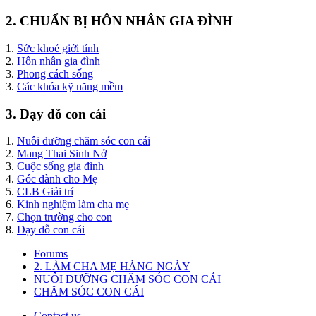
2. CHUẨN BỊ HÔN NHÂN GIA ĐÌNH
1.
Sức khoẻ giới tính
2.
Hôn nhân gia đình
3.
Phong cách sống
3.
Các khóa kỹ năng mềm
3. Dạy dỗ con cái
1.
Nuôi dưỡng chăm sóc con cái
2.
Mang Thai Sinh Nở
3.
Cuộc sống gia đình
4.
Góc dành cho Mẹ
5.
CLB Giải trí
6.
Kinh nghiệm làm cha mẹ
7.
Chọn trường cho con
8.
Dạy dỗ con cái
Forums
2. LÀM CHA MẸ HÀNG NGÀY
NUÔI DƯỠNG CHĂM SÓC CON CÁI
CHĂM SÓC CON CÁI
Contact us