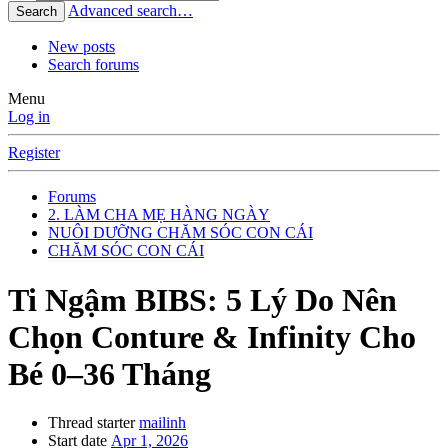
Advanced search…
Search
New posts
Search forums
Menu
Log in
Register
Forums
2. LÀM CHA MẸ HÀNG NGÀY
NUÔI DƯỠNG CHĂM SÓC CON CÁI
CHĂM SÓC CON CÁI
Ti Ngậm BIBS: 5 Lý Do Nên
Chọn Conture & Infinity Cho
Bé 0–36 Tháng
Thread starter
mailinh
Start date
Apr 1, 2026